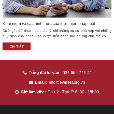
Khái niệm và các hình thức của thực hiện pháp luật
Dưới góc độ khoa học pháp lý, chỉ những xử sự phù hợp với những
quy định của pháp luật, được tiến hành bởi những chủ thế có đủ
khả năng nhận thức được yêu cầu của pháp luật, có khả năng tự
mình xác lập, thực hiện hành vi do pháp luật quy định... thì mới
CHI TIẾT
được coi là biểu hiện thực tế của việc thực hiện pháp luật.
Tổng đài tư vấn:
024-66 527 527
Email:
info@everest.org.vn
Giờ làm việc:
Thứ 2 - Thứ 7: 8h30 - 18h00