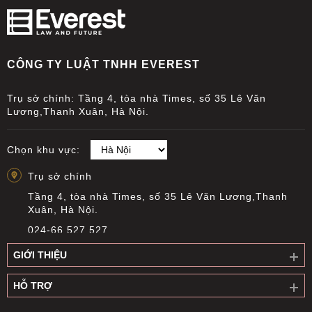
CÔNG TY LUẬT TNHH EVEREST
Trụ sở chính: Tầng 4, tòa nhà Times, số 35 Lê Văn
Lương,Thanh Xuân, Hà Nội.
Chọn khu vực:
Trụ sở chính
Tầng 4, tòa nhà Times, số 35 Lê Văn Lương,Thanh
Xuân, Hà Nội.
024-66 527 527
info@everest.org.vn
GIỚI THIỆU
Văn phòng giao dịch Cầu Giấy
HỖ TRỢ
Tầng 14, Tòa nhà Việt Á, Số 9 Duy Tân, phường Cầu
Giấy, Hà Nội