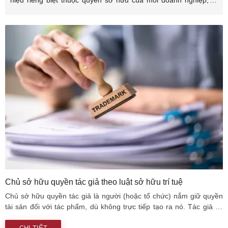
chức để phân biệt với các doanh nghiệp, tổ chức khác. Nhãn
hiệu thường là tên thương hiệu, tên sản phẩm của doanh
nghiệp, ví dụ một số nhãn hiệu nổi tiếng mà hầu hết ai cũng biết
như Apple, Samsung, Nike (quốc tế); Vietel, Vinfast, Vinamilk
(Việt Nam).
Chủ sở hữu quyền tác giả theo luật sở hữu trí tuệ
Chủ sở hữu quyền tác giả là người (hoặc tổ chức) nắm giữ quyền
tài sản đối với tác phẩm, dù không trực tiếp tạo ra nó. Tác giả có
quyền nhân thân, còn quyền tài sản và công bố thuộc về chủ sở