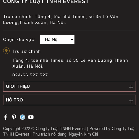
CÔNG TY LUẬT TNHH EVEREST
Trụ sở chính: Tầng 4, tòa nhà Times, số 35 Lê Văn
Lương,Thanh Xuân, Hà Nội.
Chọn khu vực:
Trụ sở chính
Tầng 4, tòa nhà Times, số 35 Lê Văn Lương,Thanh
Xuân, Hà Nội.
024-66 527 527
info@everest.org.vn
GIỚI THIỆU
Văn phòng giao dịch Cầu Giấy
HỖ TRỢ
Tầng 14, Tòa nhà Việt Á, Số 9 Duy Tân, phường Cầu
Giấy, Hà Nội
0919 311 196
longnguyen@everest.org.vn
Copyright 2022 © Công ty Luật TNHH Everest | Powered by Công Ty Luật
TNHH Everest | Phụ trách nội dung: Nguyễn Kim Chi
Văn phòng giao dịch Long Biên