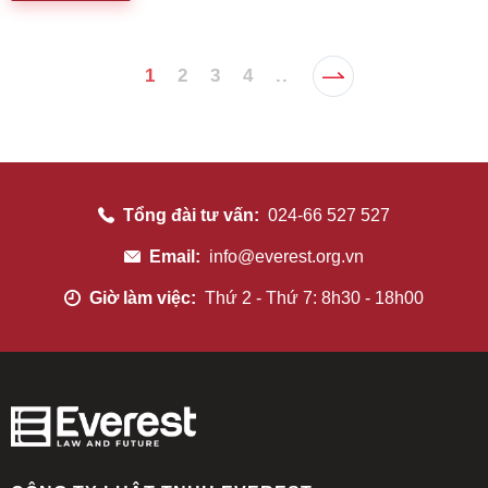
giả, quyền liên quan?
1
2
3
4
..
Tổng đài tư vấn:
024-66 527 527
Email:
info@everest.org.vn
Giờ làm việc:
Thứ 2 - Thứ 7: 8h30 - 18h00