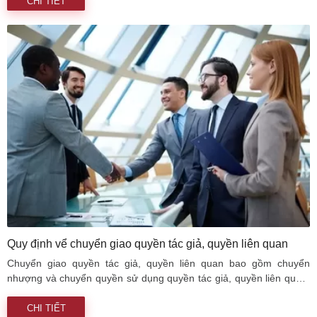
quan trọng và phức tạp khi tìm hiểu Luật Sở hữu trí tuệ. Bài viết
CHI TIẾT
này cung cấp kiến thức về đối tượng điều chỉnh của luật sở hữu trí
tuệ và một số bình luận của người viết.
Quy định vể chuyển giao quyền tác giả, quyền liên quan
Chuyển giao quyền tác giả, quyền liên quan bao gồm chuyển
nhượng và chuyển quyền sử dụng quyền tác giả, quyền liên quan.
Ai có quyền chuyển giao quyền tác giả, quyền liên quan? Pháp luật
Việt Nam quy định như thế nào về hợp đồng chuyển giao quyền tác
CHI TIẾT