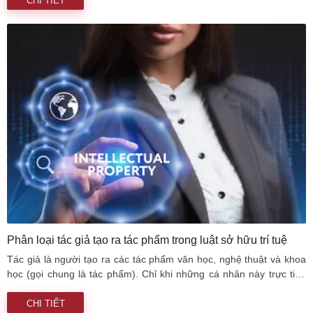
hữu quyền tác giả. Việc phân biệt hai khái niệm này rất quan trọng
CHI TIẾT
để xác định phạm vi quyền lợi với tác phẩm.
Phân loại tác giả tạo ra tác phẩm trong luật sở hữu trí tuệ
Tác giả là người tạo ra các tác phẩm văn học, nghệ thuật và khoa
học (gọi chung là tác phẩm). Chỉ khi những cá nhân này trực tiếp
dùng lao động sáng tạo để tạo ra tác phẩm, họ mới được coi là tác
giả của những tác phẩm đó.
CHI TIẾT