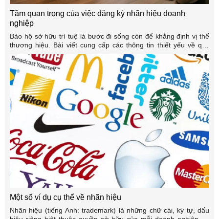
Tầm quan trọng của việc đăng ký nhãn hiệu doanh
nghiệp
Bảo hộ sở hữu trí tuệ là bước đi sống còn để khẳng định vị thế
thương hiệu. Bài viết cung cấp các thông tin thiết yếu về quy
trình xác lập quyền, giúp doanh nghiệp bảo vệ tài sản vô hình
trước những rủi ro tranh chấp.
Một số ví dụ cụ thể về nhãn hiệu
Nhãn hiệu (tiếng Anh: trademark) là những chữ cái, ký tự, dấu
hiệu riêng biệt thuộc quyền sở hữu của mỗi doanh nghiệp, tổ