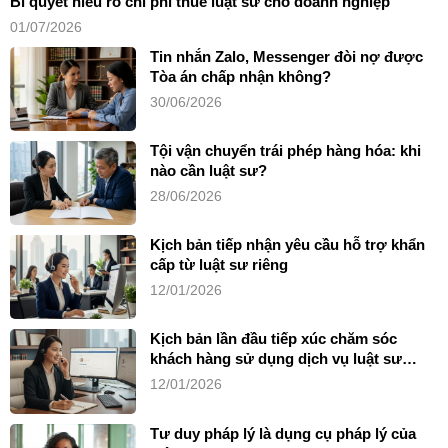
Bí quyết hiểu rõ chi phí thuê luật sư cho doanh nghiệp
01/07/2026
Tin nhắn Zalo, Messenger đòi nợ được
Tòa án chấp nhận không?
30/06/2026
Tội vận chuyển trái phép hàng hóa: khi
nào cần luật sư?
28/06/2026
Kịch bản tiếp nhận yêu cầu hỗ trợ khẩn
cấp từ luật sư riêng
12/01/2026
Kịch bản lần đầu tiếp xúc chăm sóc
khách hàng sử dụng dịch vụ luật sư
riêng
12/01/2026
Tư duy pháp lý là dụng cụ pháp lý của