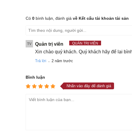
Có
0
bình luận, đánh giá
về Kết cấu tài khoản tài sản
QUẢN TRỊ VIÊN
Quản trị viên
TV
Xin chào quý khách. Quý khách hãy để lại bìn
.
Trả lời
2 năm trước
Bình luận
Nhấn vào đây để đánh giá