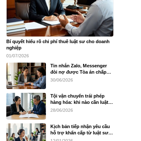
Bí quyết hiểu rõ chi phí thuê luật sư cho doanh
nghiệp
01/07/2026
Tin nhắn Zalo, Messenger
đòi nợ được Tòa án chấp
nhận không?
30/06/2026
Tội vận chuyển trái phép
hàng hóa: khi nào cần luật
sư?
28/06/2026
Kịch bản tiếp nhận yêu cầu
hỗ trợ khẩn cấp từ luật sư
riêng
12/01/2026