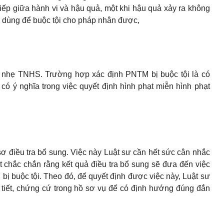
ếp giữa hành vi và hậu quả, một khi hậu quả xảy ra không
hể dùng để buộc tội cho pháp nhân được,
 nhẹ TNHS. Trường hợp xác định PNTM bị buộc tội là có
 có ý nghĩa trong việc quyết định hình phạt miễn hình phạt
 điều tra bổ sung. Việc này Luật sư cần hết sức cân nhắc
t chắc chắn rằng kết quả điều tra bổ sung sẽ đưa đến việc
ị buộc tội. Theo đó, để quyết định được việc này, Luật sư
h tiết, chứng cứ trong hồ sơ vụ để có định hướng đúng đắn