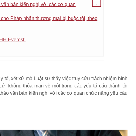
-
văn bản kiến nghị với các cơ quan
cho Pháp nhân thương mại bị buộc tội, theo
HH Everest:
uy tố, xét xử mà Luật sư thấy việc truy cứu trách nhiệm hình
ứ, không thỏa mãn về một trong các yếu tố cấu thành tội
thảo văn bản kiến nghị với các cơ quan chức năng yêu cầu