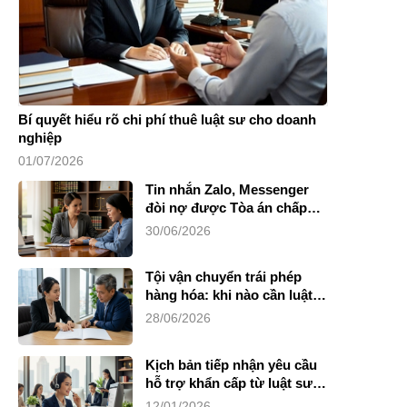
Bí quyết hiểu rõ chi phí thuê luật sư cho doanh
nghiệp
01/07/2026
Tin nhắn Zalo, Messenger
đòi nợ được Tòa án chấp
nhận không?
30/06/2026
Tội vận chuyển trái phép
hàng hóa: khi nào cần luật
sư?
28/06/2026
Kịch bản tiếp nhận yêu cầu
hỗ trợ khẩn cấp từ luật sư
riêng
12/01/2026