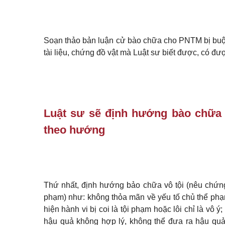
Soạn thảo bản luận cử bào chữa cho PNTM bị buộc t
tài liệu, chứng đồ vật mà Luật sư biết được, có đư
Luật sư sẽ định hướng bào chữa 
theo hướng
Thứ nhất, định hướng bảo chữa vô tội (nêu chứng
phạm) như: không thỏa mãn về yếu tố chủ thể phạm 
hiện hành vi bị coi là tội phạm hoặc lôi chỉ là vô 
hậu quả không hợp lý, không thể đưa ra hậu quả 