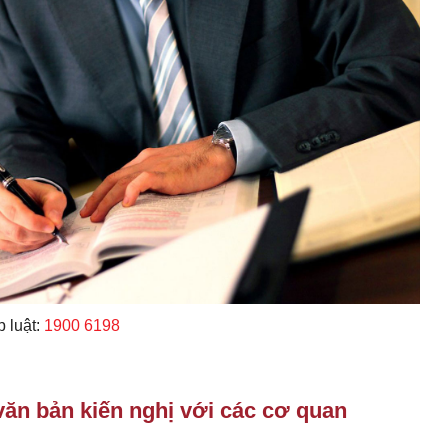
 luật:
1900 6198
ăn bản kiến nghị với các cơ quan