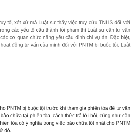
truy tố, xét xử mà Luật sư thấy việc truy cứu TNHS đối với
ng các yếu tố cấu thành tội phạm thì Luật sư cần tư vấn
các cơ quan chức năng yêu cầu đình chỉ vụ án. Đặc biệt,
ất hoạt động tư vấn của mình đối với PNTM bị buộc tội, Luật
ho PNTM bị buộc tội trước khi tham gia phiên tòa để tư vấn
o chữa tại phiên tòa, cách thức trả lời hỏi, cũng như cần
phiên tòa có ý nghĩa trong việc bào chữa tốt nhất cho PNTM
xử đó.