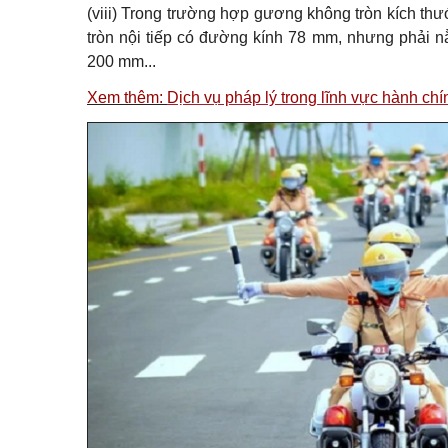
(viii) Trong trường hợp gương không tròn kích th
tròn nội tiếp có đường kính 78 mm, nhưng phải 
200 mm...
Xem thêm:
Dịch vụ pháp lý trong lĩnh vực hành c