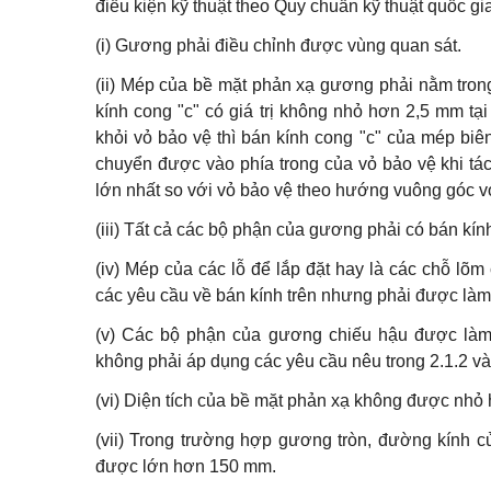
điều kiện kỹ thuật theo Quy chuẩn kỹ thuật quốc
(i) Gương phải điều chỉnh được vùng quan sát.
(ii) Mép của bề mặt phản xạ gương phải nằm tron
kính cong "c" có giá trị không nhỏ hơn 2,5 mm t
khỏi vỏ bảo vệ thì bán kính cong "c" của mép bi
chuyển được vào phía trong của vỏ bảo vệ khi tá
lớn nhất so với vỏ bảo vệ theo hướng vuông góc 
(iii) Tất cả các bộ phận của gương phải có bán kí
(iv) Mép của các lỗ để lắp đặt hay là các chỗ lõ
các yêu cầu về bán kính trên nhưng phải được làm
(v) Các bộ phận của gương chiếu hậu được làm 
không phải áp dụng các yêu cầu nêu trong 2.1.2 và 
(vi) Diện tích của bề mặt phản xạ không được nhỏ
(vii) Trong trường hợp gương tròn, đường kính
được lớn hơn 150 mm.