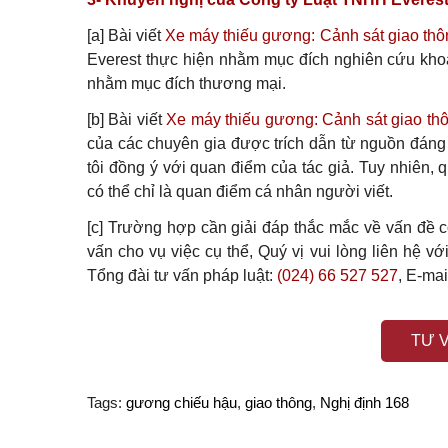
[a] Bài viết
Xe máy thiếu gương: Cảnh sát giao thô
Everest thực hiện nhằm mục đích nghiên cứu khoa
nhằm mục đích thương mại.
[b] Bài viết
Xe máy thiếu gương: Cảnh sát giao thô
của các chuyên gia được trích dẫn từ nguồn đáng t
tôi đồng ý với quan điểm của tác giả. Tuy nhiên, 
có thể chỉ là quan điểm cá nhân người viết.
[c] Trường hợp cần giải đáp thắc mắc về vấn đề có
vấn cho vụ việc cụ thể, Quý vị vui lòng liên hệ 
Tổng đài tư vấn pháp luật:
(024) 66 527 527
, E-mai
TƯ 
Tags:
gương chiếu hậu
,
giao thông
,
Nghị định 168