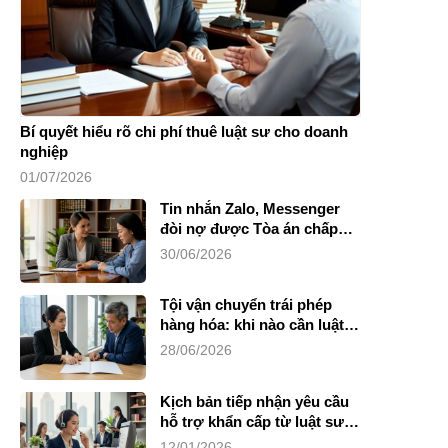
Bí quyết hiểu rõ chi phí thuê luật sư cho doanh
nghiệp
01/07/2026
Tin nhắn Zalo, Messenger
đòi nợ được Tòa án chấp
nhận không?
30/06/2026
Tội vận chuyển trái phép
hàng hóa: khi nào cần luật
sư?
28/06/2026
Kịch bản tiếp nhận yêu cầu
hỗ trợ khẩn cấp từ luật sư
riêng
12/01/2026