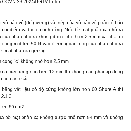
 gia QCVN 28:2024/BGTVT như:
g vỏ bảo vệ (đế gương) và mép của vỏ bảo vệ phải có bán
ại mọi điểm và theo mọi hướng. Nếu bề mặt phản xạ nhô ra
ên của phần nhô ra không được nhỏ hơn 2,5 mm và phải di
c dụng một lực 50 N vào điểm ngoài cùng của phần nhô ra
với mặt phản xạ gương.
nh cong "c" không nhỏ hơn 2,5 mm
m có chiều rộng nhỏ hơn 12 mm thì không cần phải áp dụng
 cùn cạnh sắc.
bằng vật liệu có độ cứng không lớn hơn 60 Shore A thì
2.1.3.
 hơn 69 cm2.
 của bề mặt phản xạ không được nhỏ hơn 94 mm và không