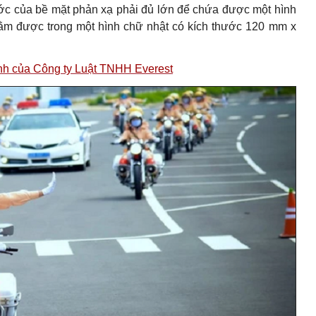
ước của bề mặt phản xạ phải đủ lớn để chứa được một hình
nằm được trong một hình chữ nhật có kích thước 120 mm x
hính của Công ty Luật TNHH Everest