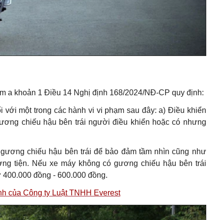
ểm a khoản 1 Điều 14 Nghị định 168/2024/NĐ-CP quy định:
i với một trong các hành vi vi phạm sau đây: a) Điều khiển
gương chiếu hậu bên trái người điều khiển hoặc có nhưng
́ gương chiếu hậu bên trái để bảo đảm tầm nhìn cũng như
tiện. Nếu xe máy không có gương chiếu hậu bên trái
n từ 400.000 đồng - 600.000 đồng.
hính của Công ty Luật TNHH Everest