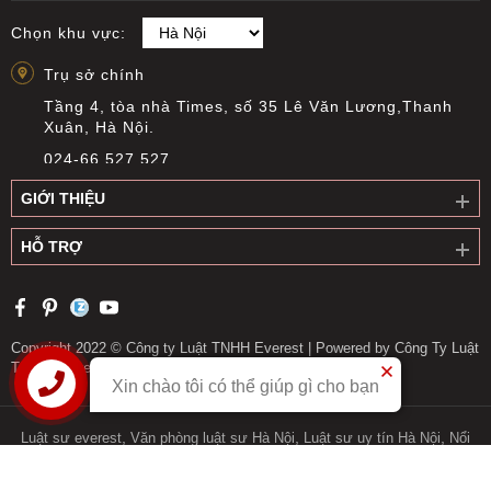
Chọn khu vực:
Trụ sở chính
Tầng 4, tòa nhà Times, số 35 Lê Văn Lương,Thanh
Xuân, Hà Nội.
024-66 527 527
info@everest.org.vn
GIỚI THIỆU
Văn phòng giao dịch Cầu Giấy
HỖ TRỢ
Tầng 14, Tòa nhà Việt Á, Số 9 Duy Tân, phường Cầu
Giấy, Hà Nội
0919 311 196
longnguyen@everest.org.vn
Copyright 2022 © Công ty Luật TNHH Everest | Powered by Công Ty Luật
TNHH Everest | Phụ trách nội dung: Nguyễn Kim Chi
Văn phòng giao dịch Long Biên
Xin chào tôi có thể giúp gì cho bạn
Liên hệ
Tầng 1, số 2 Long Biên II, phường Bồ Đề, thành phố
Hà Nội
,
,
,
Luật sư everest
Văn phòng luật sư Hà Nội
Luật sư uy tín Hà Nội
Nổi
,
,
,
,
tiếng
Luật sư everest
Văn phòng luật sư Hà Nội
Luật sư bào chữa
0913 395 717
,
Luật sư tư vấn
Luật sư uy tín