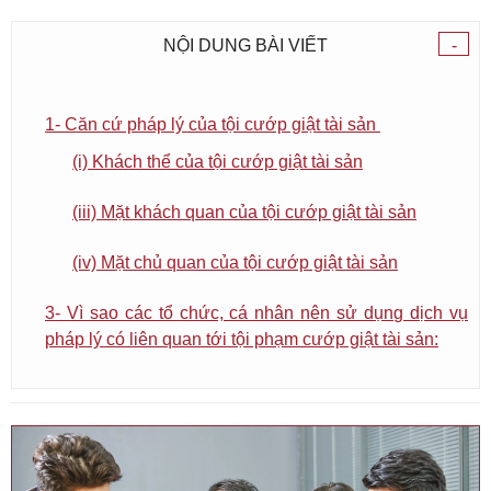
NỘI DUNG BÀI VIẾT
-
1- Căn cứ pháp lý của tội cướp giật tài sản
(i) Khách thể của tội cướp giật tài sản
(iii) Mặt khách quan của tội cướp giật tài sản
(iv) Mặt chủ quan của tội cướp giật tài sản
3- Vì sao các tổ chức, cá nhân nên sử dụng dịch vụ
pháp lý có liên quan tới tội phạm cướp giật tài sản: