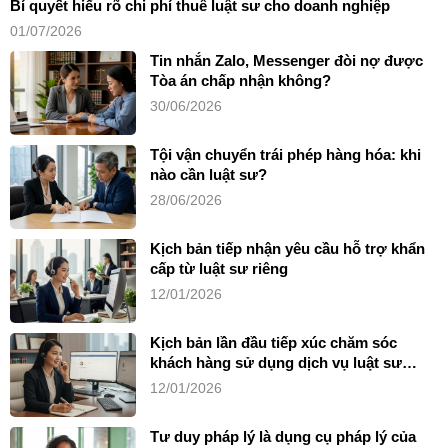
Bí quyết hiểu rõ chi phí thuê luật sư cho doanh nghiệp
01/07/2026
Tin nhắn Zalo, Messenger đòi nợ được
Tòa án chấp nhận không?
30/06/2026
Tội vận chuyển trái phép hàng hóa: khi
nào cần luật sư?
28/06/2026
Kịch bản tiếp nhận yêu cầu hỗ trợ khẩn
cấp từ luật sư riêng
12/01/2026
Kịch bản lần đầu tiếp xúc chăm sóc
khách hàng sử dụng dịch vụ luật sư
riêng
12/01/2026
Tư duy pháp lý là dụng cụ pháp lý của