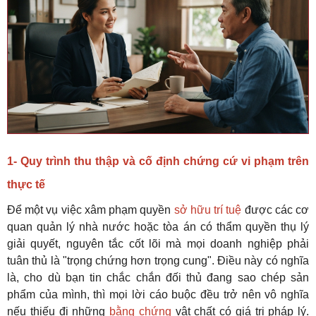
1- Quy trình thu thập và cố định chứng cứ vi phạm trên
thực tế
Để một vụ việc xâm phạm quyền
sở hữu trí tuệ
được các cơ
quan quản lý nhà nước hoặc tòa án có thẩm quyền thụ lý
giải quyết, nguyên tắc cốt lõi mà mọi doanh nghiệp phải
tuân thủ là "trọng chứng hơn trọng cung". Điều này có nghĩa
là, cho dù bạn tin chắc chắn đối thủ đang sao chép sản
phẩm của mình, thì mọi lời cáo buộc đều trở nên vô nghĩa
nếu thiếu đi những
bằng chứng
vật chất có giá trị pháp lý.