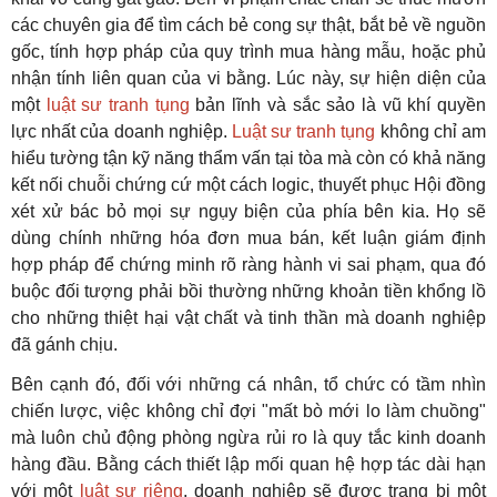
các chuyên gia để tìm cách bẻ cong sự thật, bắt bẻ về nguồn
gốc, tính hợp pháp của quy trình mua hàng mẫu, hoặc phủ
nhận tính liên quan của vi bằng. Lúc này, sự hiện diện của
một
luật sư tranh tụng
bản lĩnh và sắc sảo là vũ khí quyền
lực nhất của doanh nghiệp.
Luật sư tranh tụng
không chỉ am
hiểu tường tận kỹ năng thẩm vấn tại tòa mà còn có khả năng
kết nối chuỗi chứng cứ một cách logic, thuyết phục Hội đồng
xét xử bác bỏ mọi sự ngụy biện của phía bên kia. Họ sẽ
dùng chính những hóa đơn mua bán, kết luận giám định
hợp pháp để chứng minh rõ ràng hành vi sai phạm, qua đó
buộc đối tượng phải bồi thường những khoản tiền khổng lồ
cho những thiệt hại vật chất và tinh thần mà doanh nghiệp
đã gánh chịu.
Bên cạnh đó, đối với những cá nhân, tổ chức có tầm nhìn
chiến lược, việc không chỉ đợi "mất bò mới lo làm chuồng"
mà luôn chủ động phòng ngừa rủi ro là quy tắc kinh doanh
hàng đầu. Bằng cách thiết lập mối quan hệ hợp tác dài hạn
với một
luật sư riêng
, doanh nghiệp sẽ được trang bị một