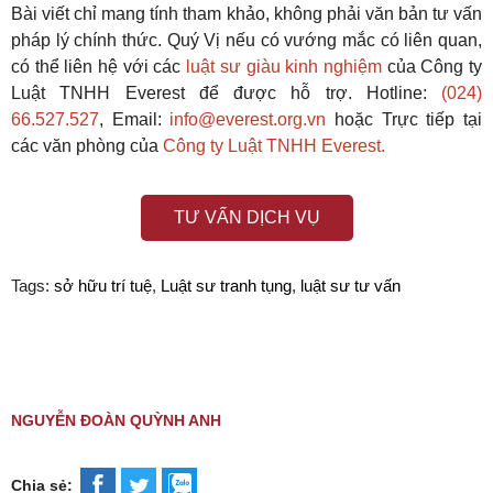
Bài viết chỉ mang tính tham khảo, không phải văn bản tư vấn
pháp lý chính thức. Quý Vị nếu có vướng mắc có liên quan,
có thể liên hệ với các
luật sư giàu kinh nghiệm
của Công ty
Luật TNHH Everest để được hỗ trợ. Hotline:
(024)
66.527.527
, Email:
info@everest.org.vn
hoặc Trực tiếp tại
các văn phòng của
Công ty Luật TNHH Everest.
TƯ VẤN DỊCH VỤ
Tags:
sở hữu trí tuệ
,
Luật sư tranh tụng
,
luật sư tư vấn
NGUYỄN ĐOÀN QUỲNH ANH
Chia sẻ: