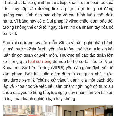
Thừa phát lại sẽ ghi nhận trực tiếp, khách quan toàn bộ quá
trình truy cập vào đường link vi phạm, nội dung bài đăng
quảng cáo, hình ảnh sao chép và các bình luận chốt đơn
hàng. Vi bằng này có giá trị pháp lý vững chắc, đảm bảo đối
tượng không thể chối tội ngay cả khi họ đã nhanh tay xóa bỏ
bài viết.
Sau khi có trong tay các mẫu vật và vi bằng ghi nhận hành
vi, một bước kỹ thuật chuyên sâu không thể bỏ qua là xin kết
luận từ cơ quan chuyên môn. Thường thì các tập đoàn lớn
sẽ thông qua
luật sư riêng
để nộp bộ hồ sơ tài liệu tới Viện
Khoa học Sở hữu Trí tuệ (VIPRI) yêu cầu giám định yếu tố
xâm phạm. Bản kết luận giám định từ cơ quan nhà nước
này được xem là "chứng cứ vàng", đánh giá một cách độc
lập và khoa học về việc liệu sản phẩm nghi ngờ có thực sự
chứa các yếu tố trùng lắp, tương tự gây nhầm lẫn với tài sản
trí tuệ của doanh nghiệp bạn hay không.