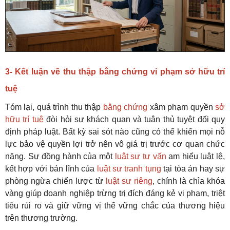
3- Kết luận về thu thập bằng chứng vi phạm sở hữu trí
tuệ
Tóm lại, quá trình thu thập
bằng chứng
xâm phạm quyền
sở
hữu trí tuệ
đòi hỏi sự khách quan và tuân thủ tuyệt đối quy
định pháp luật. Bất kỳ sai sót nào cũng có thể khiến mọi nỗ
lực bảo vệ quyền lợi trở nên vô giá trị trước cơ quan chức
năng. Sự đồng hành của một
luật sư tư vấn
am hiểu luật lệ,
kết hợp với bản lĩnh của
luật sư tranh tụng
tại tòa án hay sự
phòng ngừa chiến lược từ
luật sư riêng
, chính là chìa khóa
vàng giúp doanh nghiệp trừng trị đích đáng kẻ vi phạm, triệt
tiêu rủi ro và giữ vững vị thế vững chắc của thương hiệu
trên thương trường.