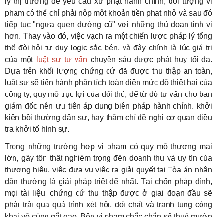
lý thị trường để yêu cầu xử phạt hành chính, đối tượng vi
phạm có thể chỉ phải nộp một khoản tiền phạt nhỏ và sau đó
tiếp tục "ngựa quen đường cũ" với những thủ đoạn tinh vi
hơn. Thay vào đó, việc vạch ra một chiến lược pháp lý tổng
thể đòi hỏi tư duy logic sắc bén, và đây chính là lúc giá trị
của một
luật sư tư vấn
chuyên sâu được phát huy tối đa.
Dựa trên khối lượng chứng cứ đã được thu thập an toàn,
luật sư sẽ tiến hành phân tích toàn diện mức độ thiệt hại của
công ty, quy mô trục lợi của đối thủ, để từ đó tư vấn cho ban
giám đốc nên ưu tiên áp dụng biện pháp hành chính, khởi
kiện bồi thường dân sự, hay thậm chí đề nghị cơ quan điều
tra khởi tố hình sự.
Trong những trường hợp vi phạm có quy mô thương mại
lớn, gây tổn thất nghiêm trọng đến doanh thu và uy tín của
thương hiệu, việc đưa vụ việc ra giải quyết tại Tòa án nhân
dân thường là giải pháp triệt để nhất. Tại chốn pháp đình,
mọi tài liệu, chứng cứ thu thập được ở giai đoạn đầu sẽ
phải trải qua quá trình xét hỏi, đối chất và tranh tụng công
khai vô cùng gắt gao. Bên vi phạm chắc chắn sẽ thuê mướn