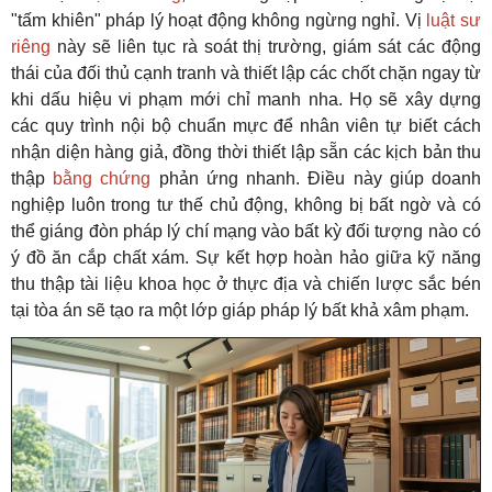
"tấm khiên" pháp lý hoạt động không ngừng nghỉ. Vị
luật sư
riêng
này sẽ liên tục rà soát thị trường, giám sát các động
thái của đối thủ cạnh tranh và thiết lập các chốt chặn ngay từ
khi dấu hiệu vi phạm mới chỉ manh nha. Họ sẽ xây dựng
các quy trình nội bộ chuẩn mực để nhân viên tự biết cách
nhận diện hàng giả, đồng thời thiết lập sẵn các kịch bản thu
thập
bằng chứng
phản ứng nhanh. Điều này giúp doanh
nghiệp luôn trong tư thế chủ động, không bị bất ngờ và có
thể giáng đòn pháp lý chí mạng vào bất kỳ đối tượng nào có
ý đồ ăn cắp chất xám. Sự kết hợp hoàn hảo giữa kỹ năng
thu thập tài liệu khoa học ở thực địa và chiến lược sắc bén
tại tòa án sẽ tạo ra một lớp giáp pháp lý bất khả xâm phạm.