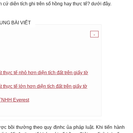
 cứ diện tích ghi trên sổ hồng hay thực tế? dưới đây.
UNG BÀI VIẾT
-
t thực tế nhỏ hơn diện tích đất trên giấy tờ
t thực tế lớn hơn diện tích đất trên giấy tờ
 TNHH Everest
ợc bồi thường theo quy địnhc ủa pháp luật. Khi tiến hành