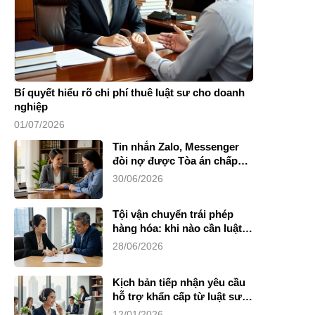
Bí quyết hiểu rõ chi phí thuê luật sư cho doanh
nghiệp
01/07/2026
Tin nhắn Zalo, Messenger
đòi nợ được Tòa án chấp
nhận không?
30/06/2026
Tội vận chuyển trái phép
hàng hóa: khi nào cần luật
sư?
28/06/2026
Kịch bản tiếp nhận yêu cầu
hỗ trợ khẩn cấp từ luật sư
riêng
12/01/2026