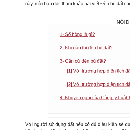
này, mời bạn đọc tham khảo bài viết Đền bù đất căn
NỘI D
1- Sổ hồng là gì?
2- Khi nào thì đền bù đất?
3- Căn cứ đền bù đất?
[1] Với trường hợp diện tích đấ
[2] Với trường hợp diện tích đấ
4- Khuyến nghị của Công ty Luật
Với người sử dụng đất nếu có đủ điều kiện sẽ đư