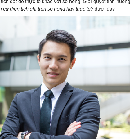
ch đất đo thực tế khác với sổ hồng. Giải quyết tình huống
 cứ diện tích ghi trên sổ hồng hay thực tế?
dưới đây.