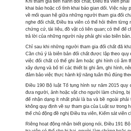
Khi tham gia tiến hành đổi chất, Điều tra viên phải 
khai báo hoặc cố tình khai báo gian dối. Việc này p
về mối quan hệ giữa những người tham gia đối chất
nghe đối chất, Điều tra viên có thể hỏi thêm từng 
chứng cứ, tài liệu, đồ vật có liên quan; có thể để
trả lời của những người này phải ghi vào biên bản.
Chỉ sau khi những người tham gia đổi chất đã kha
Cần chú ý là biên bản đối chất được lập theo quy 
việc đổi chất có thể ghi âm hoặc ghi hình có âm 
xây dựng và bố trí các thiết bị ghi âm, ghi hình,
đảm bảo việc thực hành kỹ năng tuân thủ đúng theo
Điều 190 Bộ luật Tố tụng hình sự năm 2015 quy địn
đưa người, ảnh hoặc vật cho người làm chứng, bị 
để nhận dạng ít nhất phải là ba và bề ngoài phải 
không quy định về sự tham gia của Luật sư trong h
thể chủ động đề nghị Điều tra viên, Kiểm sát viên 
Riêng hoạt động nhận biết giọng nói, Điều 191 Bộ 
tra viên có thể cho bị hại, người làm chứng hoặc ng