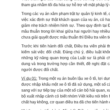
tham gia nhằm tối đa hóa sự hỗ trợ về mặt pháp lý
Trong các vụ án xâm phạm trật tự quản lý kinh tế,
việc xác định sự thật khách quan của vụ án, có hay
giảm nhẹ trách nhiệm hình sự. Theo quy định tại 
mâu thuẫn trong lời khai giữa hai người hay nhiề
chưa giải quyết được mâu thuẫn thì Điều tra viên ti
Trước khi tiến hành đổi chất, Điều tra viên phải
kiểm sát việc đối chất. Đáng chú ý, điều luật kh
những kỹ năng quan trọng của Luật sư là phải ch
dung và trong trường hợp cần thiết, đề nghị đặt 
người được đối chất.
Ví dụ 01:
Trong một vụ án buôn lậu xe ô tô, lợi d
được nhập khẩu một xe ô tô đã sử dụng, một số cá
sang với sự tiếp tay của một số cán bộ hải quan, x
bộ xuất nhập cảnh có biết nhóm Việt kiều nói trên 
chất hay không, cơ quan điều tra đã cho tiến hành 