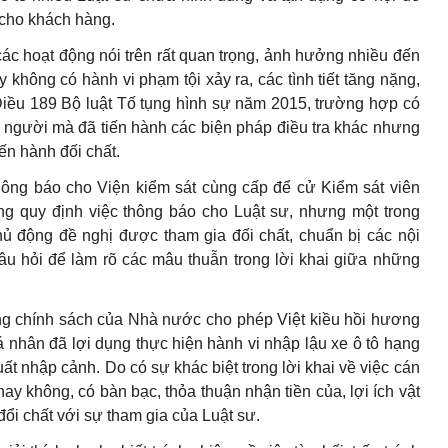
 cho khách hàng.
 các hoạt động nói trên rất quan trọng, ảnh hưởng nhiều đến
 không có hành vi phạm tội xảy ra, các tình tiết tăng nặng,
Điều 189 Bộ luật Tố tụng hình sự năm 2015, trường hợp có
u người mà đã tiến hành các biện pháp điều tra khác nhưng
ến hành đối chất.
 thông báo cho Viện kiểm sát cùng cấp để cử Kiểm sát viên
ông quy định việc thông báo cho Luật sư, nhưng một trong
ủ động đề nghị được tham gia đối chất, chuẩn bị các nội
câu hỏi để làm rõ các mâu thuẫn trong lời khai giữa những
ụng chính sách của Nhà nước cho phép Việt kiều hồi hương
 nhân đã lợi dụng thực hiện hành vi nhập lậu xe ô tô hạng
uất nhập cảnh. Do có sự khác biệt trong lời khai về việc cán
hay không, có bàn bạc, thỏa thuận nhận tiền của, lợi ích vật
đổi chất với sự tham gia của Luật sư.