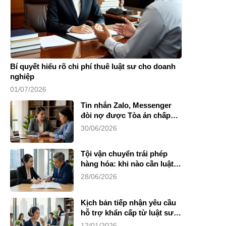
Bí quyết hiểu rõ chi phí thuê luật sư cho doanh
nghiệp
01/07/2026
Tin nhắn Zalo, Messenger
đòi nợ được Tòa án chấp
nhận không?
30/06/2026
Tội vận chuyển trái phép
hàng hóa: khi nào cần luật
sư?
28/06/2026
Kịch bản tiếp nhận yêu cầu
hỗ trợ khẩn cấp từ luật sư
riêng
12/01/2026