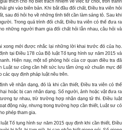
giải thích cho họ biết trách nhiệm về việc từ chối, trốn tránh
hải ghi vào biên bản. Khi bắt đầu đối chất, Điều tra viên hỏi
, sau đó hỏi họ về những tình tiết cần làm sáng tỏ. Sau khi
người. Trong quá trình đối chất, Điều tra viên có thể đưa ra
 cho những người tham gia đối chất hỏi lẫn nhau, câu hỏi và
i xong mới được nhắc lại những lời khai trước đó của họ.
định tại Điều 178 của Bộ luật Tố tụng hình sự năm 2015 và
thanh. Hiện nay, một số phòng hỏi của cơ quan điều tra đã
 nên Luật sư cũng cần hết sức lưu tâm ứng xử chuẩn mực để
 các quy định pháp luật nêu trên.
h về nhận dạng, đó là khi cần thiết, Điều tra viên có thể
hại hoặc bị can nhận dạng. Số người, ảnh hoặc vật đưa ra
tương tự nhau, trừ trường hợp nhận dạng tử thi. Điều luật
oạt động này, nhưng trong trường hợp cần thiết, Luật sư có
cho phép tham gia.
luật Tố tụng hình sự năm 2015 quy định khi cần thiết, Điều
ười bị bắt, bị tạm giữ, bị can nhận biết giọng nói. Số giọng