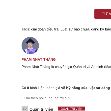
TƯ 
Tags:
giai đoạn điều tra
,
Luật sư bào chữa
,
đăng ký bà
PHẠM NHẬT THĂNG
Phạm Nhật Thăng là chuyên gia Quản trị và An ninh (Ma
Có
0
bình luận, đánh giá
về Kỹ năng của luật sư đăng 
QUẢN TRỊ VIÊN
Quản trị viên
TV