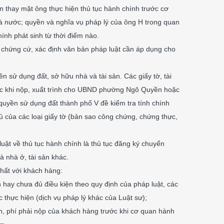
n thay mặt ông thực hiện thủ tục hành chính trước cơ
 nước; quyền và nghĩa vụ pháp lý của ông H trong quan
ính phát sinh từ thời điểm nào.
u, chứng cứ, xác định văn bản pháp luật cần áp dụng cho
n sử dụng đất, sở hữu nhà và tài sản. Các giấy tờ, tài
ước khi nộp, xuất trình cho UBND phường Ngô Quyền hoặc
uyền sử dụng đất thành phố V đề kiểm tra tính chính
ủ của các loại giấy tờ (bản sao công chứng, chứng thực,
uật về thủ tục hành chính là thủ tục đăng ký chuyển
 nhà ở, tài sản khác.
nhất với khách hàng:
 hay chưa đủ điều kiện theo quy định của pháp luật, các
ục thực hiện (dịch vụ pháp lý khác của Luật sư);
nh, phí phải nộp của khách hàng trước khi cơ quan hành