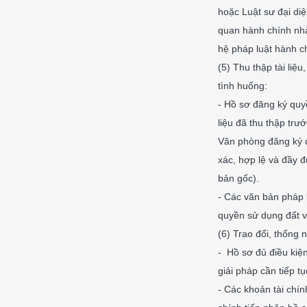
hoặc Luật sư đại diệ
quan hành chính nhà
hệ pháp luật hành ch
(5) Thu thập tài liệ
tình huống:
- Hồ sơ đăng ký quyề
liệu đã thu thập tr
Văn phòng đăng ký q
xác, hợp lệ và đầy đ
bản gốc).
- Các văn bản pháp l
quyền sử dụng đất và
(6) Trao đổi, thống 
- Hồ sơ đủ điều kiện
giải pháp cần tiếp t
- Các khoản tài chí