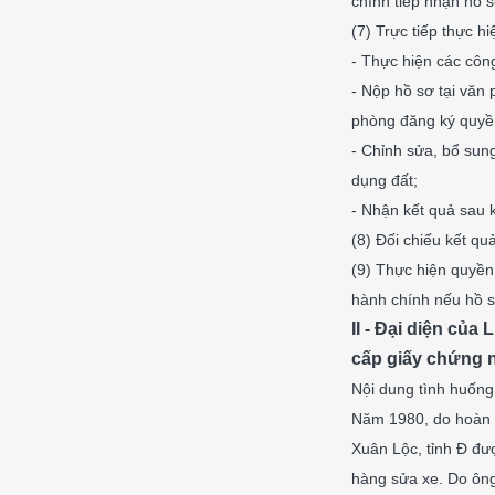
chính tiếp nhận hồ s
(7) Trực tiếp thực 
- Thực hiện các công
- Nộp hồ sơ tại văn
phòng đăng ký quyề
- Chỉnh sửa, bổ sun
dụng đất;
- Nhận kết quả sau k
(8) Đối chiếu kết qu
(9) Thực hiện quyền 
hành chính nếu hồ sơ 
II - Đại diện của 
cấp giấy chứng 
Nội dung tình huống
Năm 1980, do hoàn c
Xuân Lộc, tỉnh Đ đ
hàng sửa xe. Do ông