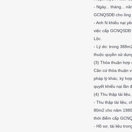
- Ngày... tháng... 
GCNQSDĐ cho ông H 
- Anh N khiếu nại y
việc cấp GCNQSDĐ c
Lộc.
- Lý do: trong 388m2
thuộc quyền sử dụng
(3) Thỏa thuận hợp 
Căn cứ thỏa thuận về
pháp lý khác, ký hợp
quyết khiếu nại lần 
(4) Thu thập tài liệu
- Thu thập tài liệu,
80m2 cho năm 1980; 
thời điểm cấp GCN
- Hồ sơ, tài liệu t