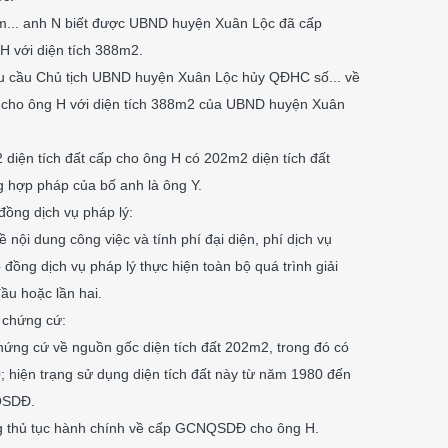
năm... anh N biết được UBND huyện Xuân Lộc đã cấp
với diện tích 388m2.
êu cầu Chủ tịch UBND huyện Xuân Lộc hủy QĐHC số... về
ho ông H với diện tích 388m2 của UBND huyện Xuân
 diện tích đất cấp cho ông H có 202m2 diện tích đất
 hợp pháp của bố anh là ông Y.
đồng dịch vụ pháp lý:
 nội dung công việc và tính phí đại diện, phí dịch vụ
 đồng dịch vụ pháp lý thực hiện toàn bộ quá trình giải
đầu hoặc lần hai.
, chứng cứ:
 chứng cứ về nguồn gốc diện tích đất 202m2, trong đó có
hiện trạng sử dụng diện tích đất này từ năm 1980 đến
QSDĐ.
rong thủ tục hành chính về cấp GCNQSDĐ cho ông H.