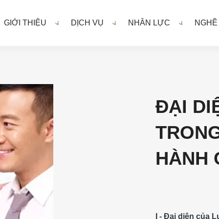
GIỚI THIỆU
DỊCH VỤ
NHÂN LỰC
NGHỀ
ĐẠI D
TRONG
HÀNH 
I - Đại diện của 