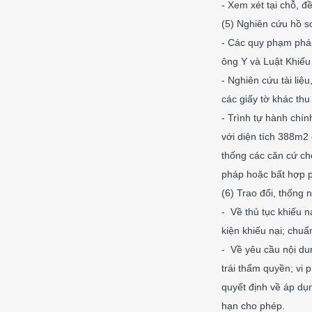
- Xem xét tại chỗ, đ
(5) Nghiên cứu hồ s
- Các quy phạm phá
ông Y và Luật Khiếu 
- Nghiên cứu tài liệ
các giấy tờ khác thu
- Trình tự hành chí
với diện tích 388m2
thống các căn cứ ch
pháp hoặc bất hợp p
(6) Trao đổi, thống 
- Về thủ tục khiếu nạ
kiện khiếu nại; chuẩn
- Về yêu cầu nội du
trái thẩm quyền; vi
quyết định về áp dụn
hạn cho phép.