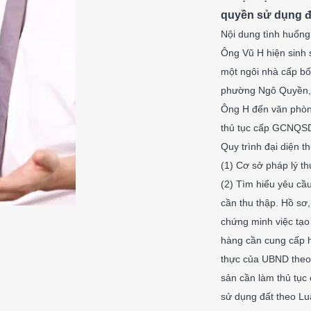
quyền sử dụng đ
Nội dung tình huống
Ông Vũ H hiện sinh 
một ngôi nhà cấp bố
phường Ngô Quyền, t
Ông H đến văn phòng
thủ tục cấp GCNQSD
Quy trình đại diện t
(1) Cơ sở pháp lý th
(2) Tìm hiểu yêu cầu 
cần thu thập. Hồ sơ,
chứng minh việc tạo 
hàng cần cung cấp 
thực của UBND theo q
sản cần làm thủ tục
sử dụng đất theo Luậ