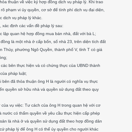
hỏa thuận về việc ký hợp đồng dịch vụ pháp lý. Khi trao
 rõ phạm vi ủy quyền, cơ sở để tính phí dịch vụ đại diện,
c dịch vụ pháp lý khác.
c, xác định các vấn đề pháp lý sau:
ác lập quan hệ hợp đồng mua bán nhà, đất với bà L;
đồng là một nhà ở cấp bốn, số nhà 23, trên diện tích đất
 Thủy, phường Ngô Quyền, thành phố V, tỉnh T có giá
ồng;
 các bên thực hiện và có chứng thực của UBND thành
của pháp luật;
i bên đã thỏa thuận ông H là người có nghĩa vụ thực
yển quyền sở hữu nhà và quyền sử dụng đất theo quy
ý của vụ việc: Tư cách của ông H trong quan hệ với cơ
à nước có thẩm quyền về yêu cầu thực hiện cấp phép
 sản là nhà ở và quyền sử dụng đất theo hợp đồng dân
n cứ pháp lý để ông H có thể ủy quyền cho người khác