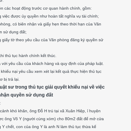
ơ.
hiện các hoạt động trước cơ quan hành chính, gồm:
 việc được ủy quyền như hoàn tất nghĩa vụ tài chính;
 phòng, có biên nhận và giấy hẹn theo thời hạn của Văn
n sử dụng đất;
g giấy tờ theo yêu cầu của Văn phòng đăng ký quyền sử
hi thủ tục hành chính kết thúc.
ả với yêu cầu của khách hàng và quy định của pháp luật.
khiếu nại yêu cầu xem xét lại kết quả thực hiện thủ tục
bị trả lại.
Luật sư trong thủ tục giải quyết khiếu nại về việc
nhận quyền sử dụng đất
:
ảnh khó khăn, ông Đỗ H trú tại xã Xuân Hiệp, ỉ huyện
ược ông Võ Y (người cùng xóm) cho 80m2 đất để mở cửa
 Y chết, con của ông Y là anh N làm thủ tục thừa kế