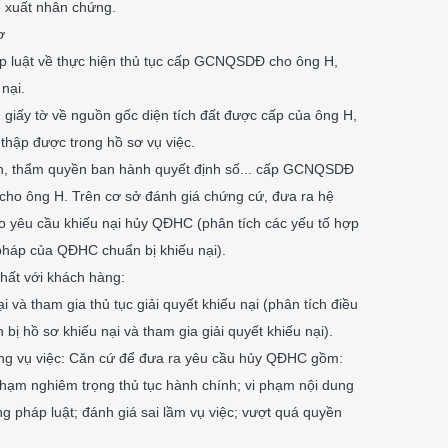
ề xuất nhân chứng.
ơ
p luật về thực hiện thủ tục cấp GCNQSDĐ cho ông H,
nại.
u, giấy tờ về nguồn gốc diện tích đất được cấp của ông H,
 thập được trong hồ sơ vụ việc.
nh, thẩm quyền ban hành quyết định số... cấp GCNQSDĐ
 cho ông H. Trên cơ sở đánh giá chứng cứ, đưa ra hệ
o yêu cầu khiếu nại hủy QĐHC (phân tích các yếu tố hợp
háp của QĐHC chuẩn bị khiếu nại).
nhất với khách hàng:
i và tham gia thủ tục giải quyết khiếu nại (phân tích điều
 bị hồ sơ khiếu nại và tham gia giải quyết khiếu nại).
ng vụ việc: Căn cứ để đưa ra yêu cầu hủy QĐHC gồm:
 phạm nghiêm trọng thủ tục hành chính; vi phạm nội dung
g pháp luật; đánh giá sai lầm vụ việc; vượt quá quyền