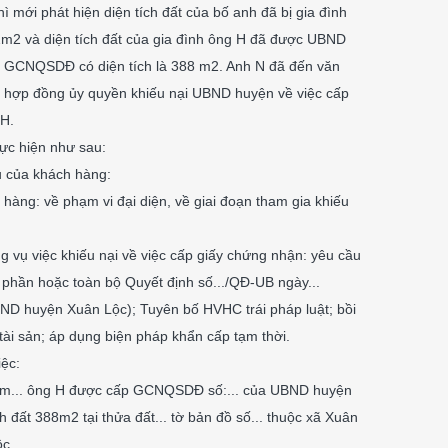
ì mới phát hiện diện tích đất của bố anh đã bị gia đình
m2 và diện tích đất của gia đình ông H đã được UBND
 GCNQSDĐ có diện tích là 388 m2. Anh N đã đến văn
 hợp đồng ủy quyền khiếu nại UBND huyện về việc cấp
H.
hực hiện như sau:
u của khách hàng:
hàng: về phạm vi đại diện, về giai đoạn tham gia khiếu
g vụ việc khiếu nại về việc cấp giấy chứng nhận: yêu cầu
hần hoặc toàn bộ Quyết định số.../QĐ-UB ngày...
ND huyện Xuân Lộc); Tuyên bố HVHC trái pháp luật; bồi
ả tài sản; áp dụng biện pháp khẩn cấp tạm thời.
iệc:
 năm... ông H được cấp GCNQSDĐ số:... của UBND huyện
h đất 388m2 tại thửa đất... tờ bản đồ số... thuộc xã Xuân
c.