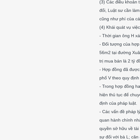
(3) Các điều khoản t
đổi, Luật sư cần làm
cũng như phí của cá
(4) Khái quát vụ việ
- Thời gian ông H x
- Đối tượng của hợp 
56m2 tại đường Xuân
trị mua bán là 2 tỷ đ
- Hợp đồng đã được
phố V theo quy định 
- Trong hợp đồng ha
hiện thủ tục để chu
định của pháp luật.
- Các vấn đề pháp l
quan hành chính nh
quyền sở hữu về tài
sự đối với bà L; că