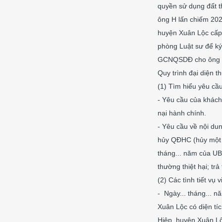
quyền sử dụng đất th
ông H lấn chiếm 202
huyện Xuân Lộc cấp
phòng Luật sư để ký
GCNQSDĐ cho ông 
Quy trình đại diện t
(1) Tìm hiểu yêu cầ
- Yêu cầu của khách 
nại hành chính.
- Yêu cầu về nội dun
hủy QĐHC (hủy một p
tháng... năm của UB
thường thiệt hại; tr
(2) Các tình tiết vụ v
- Ngày... tháng...
Xuân Lộc có diện tíc
Hiệp, huyện Xuân Lộ