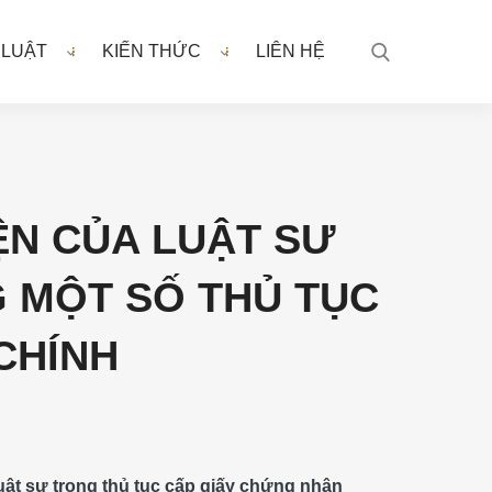
 LUẬT
KIẾN THỨC
LIÊN HỆ
IỆN CỦA LUẬT SƯ
 MỘT SỐ THỦ TỤC
CHÍNH
Luật sư trong thủ tục cấp giấy chứng nhận