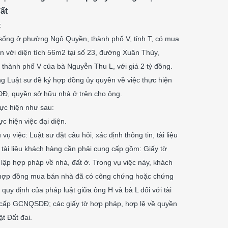
ất
:
sống ở phường Ngô Quyền, thành phố V, tỉnh T, có mua
n với diện tích 56m2 tại số 23, đường Xuân Thủy,
hành phố V của bà Nguyễn Thu L, với giá 2 tỷ đồng.
 Luật sư đề ký hợp đồng ủy quyền về việc thực hiện
Đ, quyền sở hữu nhà ở trên cho ông.
hực hiện như sau:
ực hiện việc đại diện.
vụ việc: Luật sư đặt câu hỏi, xác định thông tin, tài liệu
 tài liệu khách hàng cần phải cung cấp gồm: Giấy tờ
lập hợp pháp về nhà, đất ở. Trong vụ việc này, khách
hợp đồng mua bán nhà đã có công chứng hoặc chứng
uy định của pháp luật giữa ông H và bà L đối với tài
 cấp GCNQSDĐ; các giấy tờ hợp pháp, hợp lệ về quyền
t Đất đai.