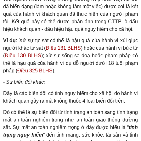
đã biến dạng (làm hoặc không làm một việc) được coi là kết
quả của hành vi khách quan đã thực hiện của người phạm
tội. Kết quả này có thể được phản ánh trong CTTP là dấu
hiệu khách quan - dấu hiệu hậu quả nguy hiểm cho xã hội.
Ví dụ:
Xử sự tự sát có thể là hậu quả của hành vi xúi giục
người khác tự sát (
Điều 131 BLHS
) hoặc của hành vi bức tử
(
Điều 130 BLHS
); xử sự sống sa đoạ hoặc phạm pháp có
thể là hậu quả của hành vi dụ dỗ người dưới 18 tuổi phạm
pháp (
Điều 325 BLHS
).
-
Sự biến đổi khác:
Đây là các biến đổi có tính nguy hiểm cho xã hội do hành vi
khách quan gây ra mà không thuộc 4 loại biến đổi trên.
Đó có thể là sự biến đổi từ tình trạng an toàn sang tình trạng
mất an toàn nghiêm trọng như an toàn giao thông đường
sắt. Sự mất an toàn nghiêm trọng ở đây được hiểu là “
tình
trạng nguy hiểm
” đến tính mạng, sức khỏe, tài sản và tình