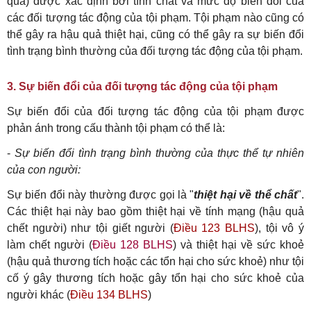
quả) được xác định bởi tính chất và mức độ biến đổi của
các đối tượng tác động của tội phạm. Tội phạm nào cũng có
thể gây ra hậu quả thiệt hại, cũng có thể gây ra sự biến đổi
tình trạng bình thường của đối tượng tác động của tội phạm.
3. Sự biến đổi của đối tượng tác động của tội phạm
Sự biến đổi của đối tượng tác động của tội phạm được
phản ánh trong cấu thành tội phạm có thể là:
-
Sự biến đổi tình trạng bình thường của thực thể tự nhiên
của con người:
Sự biến đổi này thường được gọi là "
thiệt hại về thể chất
".
Các thiệt hại này bao gồm thiệt hại về tính mạng (hậu quả
chết người) như tội giết người (
Điều 123 BLHS
), tội vô ý
làm chết người (
Điều 128 BLHS
) và thiệt hại về sức khoẻ
(hậu quả thương tích hoặc các tổn hại cho sức khoẻ) như tội
cố ý gây thương tích hoặc gây tổn hại cho sức khoẻ của
người khác (
Điều 134 BLHS
)