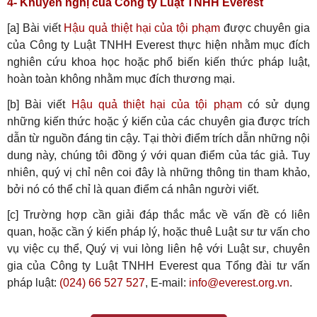
4- Khuyến nghị của Công ty Luật TNHH Everest
[a] Bài viết
Hậu quả thiệt hại của tội phạm
được chuyên gia
của Công ty Luật TNHH Everest thực hiện nhằm mục đích
nghiên cứu khoa học hoặc phổ biến kiến thức pháp luật,
hoàn toàn không nhằm mục đích thương mại.
[b] Bài viết
Hậu quả thiệt hại của tội phạm
có sử dụng
những kiến thức hoặc ý kiến của các chuyên gia được trích
dẫn từ nguồn đáng tin cậy. Tại thời điểm trích dẫn những nội
dung này, chúng tôi đồng ý với quan điểm của tác giả. Tuy
nhiên, quý vị chỉ nên coi đây là những thông tin tham khảo,
bởi nó có thể chỉ là quan điểm cá nhân người viết.
[c] Trường hợp cần giải đáp thắc mắc về vấn đề có liên
quan, hoặc cần ý kiến pháp lý, hoặc thuê Luật sư tư vấn cho
vụ việc cụ thể, Quý vị vui lòng liên hệ với Luật sư, chuyên
gia của Công ty Luật TNHH Everest qua Tổng đài tư vấn
pháp luật:
(024) 66 527 527
, E-mail:
info@everest.org.vn
.