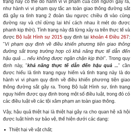
trạng này có thể do hành vi vi phạm của con người gây ra,
như hành vi vi phạm quy tắc an toàn giao thông đường sắt
đã gây ra tình trạng 2 đoàn tàu ngược chiều đi vào cùng
đường ray và chỉ dừng lại khí cách nhau ít mét do được
phanh kịp thời). Tình trạng này đã từng xảy ra trên thực tế và
được
Bộ luật Hình sự 2015
quy định tại
khoản 4 Điều 267
:
"
Vi phạm quy định về điều khiển phương tiện giao thông
đường sắt trong trường hợp có khả năng thực tế dẫn đến
hậu quả ... nếu không được ngăn chặn kịp thời
". Trong quy
định này, "
khả năng thực tế dẫn đến hậu quả ...
" cần
được hiểu là tình trạng nguy hiểm và tình trạng này là do
hành vi vi phạm quy định về điều khiển phương tiện giao
thông đường sắt gây ra. Trong Bộ luật Hình sự, tình trạng
nguy hiểm được quy định trong một số điều luật, trong đó có
các điều luật về các tội xâm phạm an toàn giao thông.
Vậy, hậu quả thiệt hại là thiệt hại gây ra cho quan hệ xã hội
được luật hình sự bảo vệ, thể hiện dưới các dạng:
Thiệt hại về vật chất;