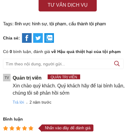
TƯ VẤN DỊCH VỤ
Tags:
lĩnh vực hình sự
,
tội phạm
,
cấu thành tội phạm
Chia sẻ:
Có
0
bình luận, đánh giá
về Hậu quả thiệt hại của tội phạm
QUẢN TRỊ VIÊN
Quản trị viên
TV
Xin chào quý khách. Quý khách hãy để lại bình luận,
chúng tôi sẽ phản hồi sớm
.
Trả lời
2 năm trước
Bình luận
Nhấn vào đây để đánh giá