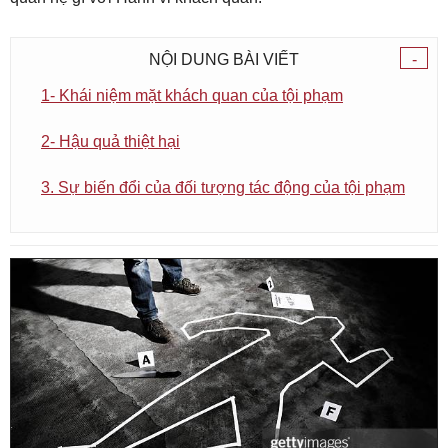
NỘI DUNG BÀI VIẾT
-
1- Khái niệm mặt khách quan của tội phạm
2- Hậu quả thiệt hại
3. Sự biến đổi của đối tượng tác động của tội phạm