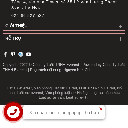
Tầng 4, tòa nhà Times, số 35 Lê Văn Lương,Thanh
Xuân, Hà Nội.
024-66 527 527
info@everest.org.vn
GIỚI THIỆU
Văn phòng giao dịch Cầu Giấy
HỖ TRỢ
Tầng 14, Tòa nhà Việt Á, Số 9 Duy Tân, phường Cầu
Giấy, Hà Nội
0919 311 196
longnguyen@everest.org.vn
Copyright 2022 © Công ty Luật TNHH Everest | Powered by Công Ty Luật
TNHH Everest | Phụ trách nội dung: Nguyễn Kim Chi
Văn phòng giao dịch Long Biên
Tầng 1, số 2 Long Biên II, phường Bồ Đề, thành phố
Hà Nội
,
,
,
Luật sư everest
Văn phòng luật sư Hà Nội
Luật sư uy tín Hà Nội
Nổi
,
,
,
,
tiếng
Luật sư everest
Văn phòng luật sư Hà Nội
Luật sư bào chữa
0913 395 717
,
Luật sư tư vấn
Luật sư uy tín
longle@everest.org.vn
Xin chào tôi có thể giúp gì cho bạn
Liên hệ