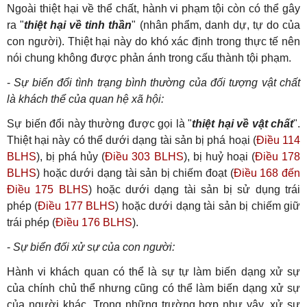
Ngoài thiệt hại về thể chất, hành vi phạm tội còn có thể gây
ra "
thiệt hại về tinh thần
" (nhân phẩm, danh dự, tự do của
con người). Thiệt hại này do khó xác định trong thực tế nên
nói chung không được phản ánh trong cấu thành tội phạm.
-
Sự biến đổi tình trạng bình thường của đối tượng vật chất
là khách thể của quan hệ xã hội:
Sự biến đổi này thường được gọi là "
thiệt hại về vật chất
".
Thiệt hại này có thể dưới dạng tài sản bị phá hoại (
Điều 114
BLHS
), bị phá hủy (
Điều 303 BLHS
), bị huỷ hoại (
Điều 178
BLHS
) hoặc dưới dạng tài sản bị chiếm đoạt (
Điều 168 đến
Điều 175 BLHS
) hoặc dưới dạng tài sản bị sử dụng trái
phép (
Điều 177 BLHS
) hoặc dưới dạng tài sản bị chiếm giữ
trái phép (
Điều 176 BLHS
).
-
Sự biển đối xử sự của con người:
Hành vi khách quan có thể là sự tự làm biến dạng xử sự
của chính chủ thể nhưng cũng có thể làm biến dạng xử sự
của người khác. Trong những trường hợp như vậy, xử sự