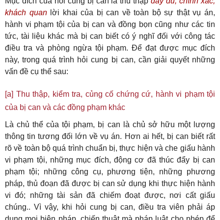
Mục đích của hỏi cung bị can là thu thập
đầy đủ, chính xác,
khách quan
lời khai của bị can về toàn bộ sự thật vụ án,
hành vi phạm tội của bị can và đồng bọn cũng như các tin
tức, tài liệu khác mà bị can biết có ý nghĩ đối với công tác
điều tra và phòng ngừa tội phạm. Để đạt được mục đích
này, trong quá trình hỏi cung bị can, cần giải quyết những
vấn đề cụ thể sau:
[a] Thu thập, kiểm tra, củng cố chứng cứ, hành vi phạm tội
của bị can và các đồng phạm khác
Là chủ thể của tội phạm, bị can là chủ sở hữu một lượng
thông tin tương đối lớn về vụ án. Hơn ai hết, bị can biết rất
rõ về toàn bộ quá trình chuẩn bị, thực hiện và che giấu hành
vi phạm tội, những mục đích, động cơ đã thúc đẩy bị can
phạm tội; những công cụ, phương tiện, những phương
pháp, thủ đoạn đã được bị can sử dụng khi thực hiện hành
vi đó; những tài sản đã chiếm đoạt được, nơi cất giấu
chúng.. Vì vậy, khi hỏi cung bị can, điều tra viên phải áp
dụng mọi biện pháp, chiến thuật mà pháp luật cho phép để