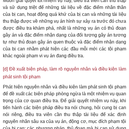
Muốn giải quyết tốt nhiệm vụ này, điều tra viên cần thu thập
và sử dụng triệt để những tài liệu về đặc điểm nhân thân
của bị can, hoạt động quá khứ của bị can và những tài liệu
thu thập được về những vụ án hình sự xảy ra trước đó chưa
được điều tra khám phá, nhất là những vụ án có thủ đoạn
gây án và đặc điểm nhận dạng của đối tượng gây án tương
tự như thủ đoạn gây án quen thuộc và đặc điểm nhận dạng
của bị can nhằm phát hiện các đầu mỗi mới các tội phạm
khác ngoài phạm vi vụ án đang điều tra.
[d] Đề xuất biện pháp, làm rõ nguyên nhân và điều kiện làm
phát sinh tội phạm
Phát hiện nguyên nhân và điều kiện làm phát sinh tội phạm
để đề xuất các biện pháp phòng ngừa là một nhiệm vụ quan
trọng của cơ quan điều tra. Để giải quyết nhiệm vụ này, khi
tiến hành các biện pháp điều tra nói chung, hỏi cung bị can
nói riêng, điều tra viên cần thu thập tài liệu để xác định
nguyên nhân sâu xa của vụ án, động cơ, mục đích phạm tội
của bị can; các phương pháp, thủ đoạn mà bị can sử dụng