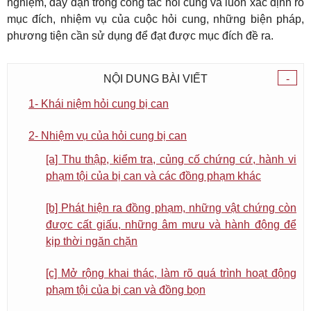
nghiệm, dày dạn trong công tác hỏi cung và luôn xác định rõ
mục đích, nhiệm vụ của cuộc hỏi cung, những biện pháp,
phương tiện cần sử dụng để đạt được mục đích đề ra.
NỘI DUNG BÀI VIẾT
-
1- Khái niệm hỏi cung bị can
2- Nhiệm vụ của hỏi cung bị can
[a] Thu thập, kiểm tra, củng cố chứng cứ, hành vi
phạm tội của bị can và các đồng phạm khác
[b] Phát hiện ra đồng phạm, những vật chứng còn
được cất giấu, những âm mưu và hành động để
kịp thời ngăn chặn
[c] Mở rộng khai thác, làm rõ quá trình hoạt động
phạm tội của bị can và đồng bọn