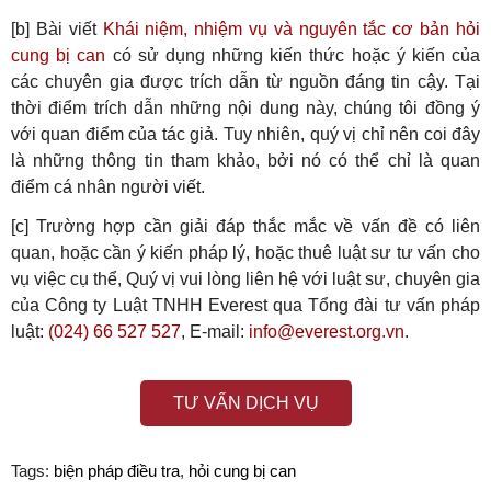
[b] Bài viết
Khái niệm, nhiệm vụ và nguyên tắc cơ bản hỏi
cung bị can
có sử dụng những kiến thức hoặc ý kiến của
các chuyên gia được trích dẫn từ nguồn đáng tin cậy. Tại
thời điểm trích dẫn những nội dung này, chúng tôi đồng ý
với quan điểm của tác giả. Tuy nhiên, quý vị chỉ nên coi đây
là những thông tin tham khảo, bởi nó có thể chỉ là quan
điểm cá nhân người viết.
[c] Trường hợp cần giải đáp thắc mắc về vấn đề có liên
quan, hoặc cần ý kiến pháp lý, hoặc thuê luật sư tư vấn cho
vụ việc cụ thể, Quý vị vui lòng liên hệ với luật sư, chuyên gia
của Công ty Luật TNHH Everest qua Tổng đài tư vấn pháp
luật:
(024) 66 527 527
, E-mail:
info@everest.org.vn
.
TƯ VẤN DỊCH VỤ
Tags:
biện pháp điều tra
,
hỏi cung bị can