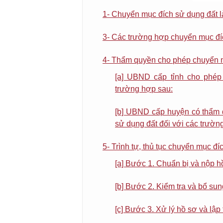
1- Chuyển mục đích sử dụng đất l
3- Các trường hợp chuyển mục đíc
4- Thẩm quyền cho phép chuyển m
[a] UBND cấp tỉnh cho phép
trường hợp sau:
[b] UBND cấp huyện có thẩm 
sử dụng đất đối với các trườn
5- Trình tự, thủ tục chuyển mục đí
[a] Bước 1. Chuẩn bị và nộp 
[b] Bước 2. Kiểm tra và bổ su
[c] Bước 3. Xử lý hồ sơ và lập 