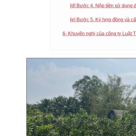
[d] Bước 4. Nộp tiền sử dụng đ
[e] Bước 5. Ký hợp đồng và c
6- Khuyến nghị của công ty Luật