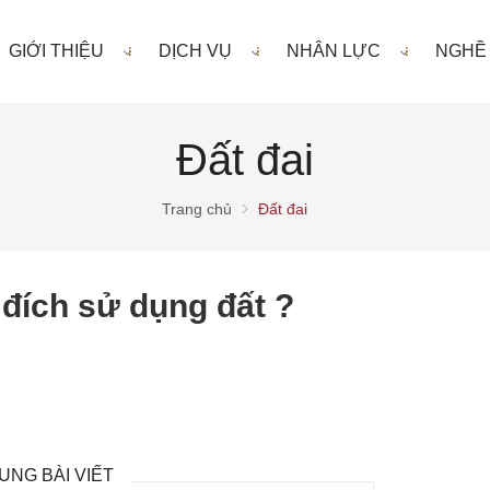
GIỚI THIỆU
DỊCH VỤ
NHÂN LỰC
NGHỀ
Đất đai
Trang chủ
Đất đai
đích sử dụng đất ?
UNG BÀI VIẾT