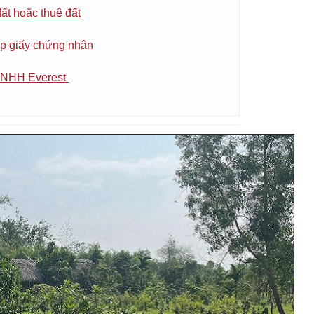
ất hoặc thuê đất
ấp giấy chứng nhận
 TNHH Everest