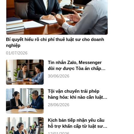
Bí quyết hiểu rõ chi phí thuê luật sư cho doanh
nghiệp
01/07/2026
Tin nhắn Zalo, Messenger
đòi nợ được Tòa án chấp
nhận không?
30/06/2026
Tội vận chuyển trái phép
hàng hóa: khi nào cần luật
sư?
28/06/2026
Kịch bản tiếp nhận yêu cầu
hỗ trợ khẩn cấp từ luật sư
riêng
12/01/2026