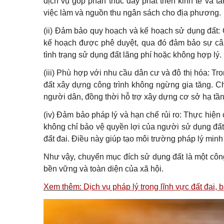
dịch vụ góp phần thúc đẩy phát triển kinh tế và t
việc làm và nguồn thu ngân sách cho địa phương.
(ii) Đảm bảo quy hoạch và kế hoạch sử dụng đất:
kế hoạch được phê duyệt, qua đó đảm bảo sự cân 
tình trạng sử dụng đất lãng phí hoặc không hợp lý.
(iii) Phù hợp với nhu cầu dân cư và đô thị hóa:
Tro
đất xây dựng công trình không ngừng gia tăng. C
người dân, đồng thời hỗ trợ xây dựng cơ sở hạ tầ
(iv) Đảm bảo pháp lý và hạn chế rủi ro:
Thực hiện 
không chỉ bảo vệ quyền lợi của người sử dụng đất
đất đai. Điều này giúp tạo môi trường pháp lý minh
Như vậy, chuyển mục đích sử dụng đất là một công 
bền vững và toàn diện của xã hội.
Xem thêm:
Dịch vụ pháp lý trong lĩnh vực đất đai