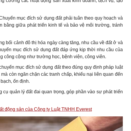
ăng cường các hoạt động sản xuất kinh doanh, dịch vụ, tạo
 Chuyển mục đích sử dụng đất phải tuân theo quy hoạch và
bằng giữa phát triển kinh tế và bảo vệ môi trường, tránh
ng bối cảnh đô thị hóa ngày càng tăng, nhu cầu về đất ở và
huyển mục đích sử dụng đất đáp ứng kịp thời nhu cầu của
ng công cộng như trường học, bệnh viện, công viên.
chuyển mục đích sử dụng đất theo đúng quy định pháp luật
 mà còn ngăn chặn các tranh chấp, khiếu nại liên quan đến
 bạch, ổn định.
cụ quản lý đất đai quan trọng, góp phần vào sự phát triển
, bất động sản của Công ty Luật TNHH Everest