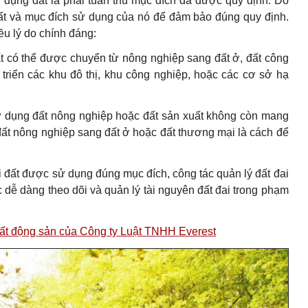
ử dụng đất là phải tuân thủ mục đích đã được quy định. Do
đất và mục đích sử dụng của nó để đảm bảo đúng quy định.
ều lý do chính đáng:
t có thể được chuyển từ nông nghiệp sang đất ở, đất công
triển các khu đô thị, khu công nghiệp, hoặc các cơ sở hạ
sử dụng đất nông nghiệp hoặc đất sản xuất không còn mang
ừ đất nông nghiệp sang đất ở hoặc đất thương mại là cách để
 đất được sử dụng đúng mục đích, công tác quản lý đất đai
dễ dàng theo dõi và quản lý tài nguyên đất đai trong phạm
, bất động sản của Công ty Luật TNHH Everest