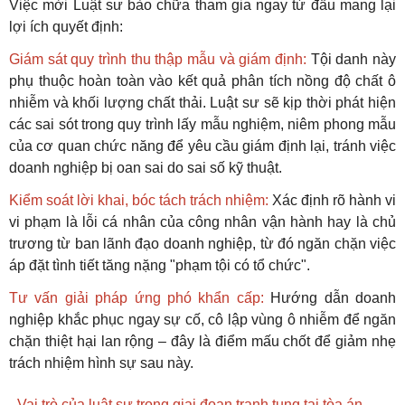
Việc mời Luật sư bào chữa tham gia ngay từ đầu mang lại
lợi ích quyết định:
Giám sát quy trình thu thập mẫu và giám định:
Tội danh này
phụ thuộc hoàn toàn vào kết quả phân tích nồng độ chất ô
nhiễm và khối lượng chất thải. Luật sư sẽ kịp thời phát hiện
các sai sót trong quy trình lấy mẫu nghiệm, niêm phong mẫu
của cơ quan chức năng để yêu cầu giám định lại, tránh việc
doanh nghiệp bị oan sai do sai số kỹ thuật.
Kiểm soát lời khai, bóc tách trách nhiệm:
Xác định rõ hành vi
vi phạm là lỗi cá nhân của công nhân vận hành hay là chủ
trương từ ban lãnh đạo doanh nghiệp, từ đó ngăn chặn việc
áp đặt tình tiết tăng nặng "phạm tội có tổ chức".
Tư vấn giải pháp ứng phó khẩn cấp:
Hướng dẫn doanh
nghiệp khắc phục ngay sự cố, cô lập vùng ô nhiễm để ngăn
chặn thiệt hại lan rộng – đây là điểm mấu chốt để giảm nhẹ
trách nhiệm hình sự sau này.
- Vai trò của luật sư trong giai đoạn tranh tụng tại tòa án