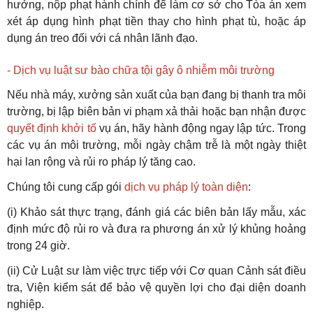
hưởng, nộp phạt hành chính để làm cơ sở cho Tòa án xem
xét áp dụng hình phạt tiền thay cho hình phạt tù, hoặc áp
dụng án treo đối với cá nhân lãnh đạo.
- Dịch vụ luật sư bào chữa tội gây ô nhiễm môi trường
Nếu nhà máy, xưởng sản xuất của bạn đang bị thanh tra môi
trường, bị lập biên bản vi phạm xả thải hoặc bạn nhận được
quyết định khởi tố
vụ án, hãy hành động ngay lập tức. Trong
các vụ án môi trường, mỗi ngày chậm trễ là một ngày thiệt
hại lan rộng và rủi ro pháp lý tăng cao.
Chúng tôi cung cấp gói
dịch vụ pháp lý toàn diện
:
(i) Khảo sát thực trạng, đánh giá các biên bản lấy mẫu, xác
định mức độ rủi ro và đưa ra phương án xử lý khủng hoảng
trong 24 giờ.
(ii) Cử Luật sư làm việc trực tiếp với Cơ quan Cảnh sát điều
tra, Viện kiểm sát để bảo vệ quyền lợi cho đại diện doanh
nghiệp.