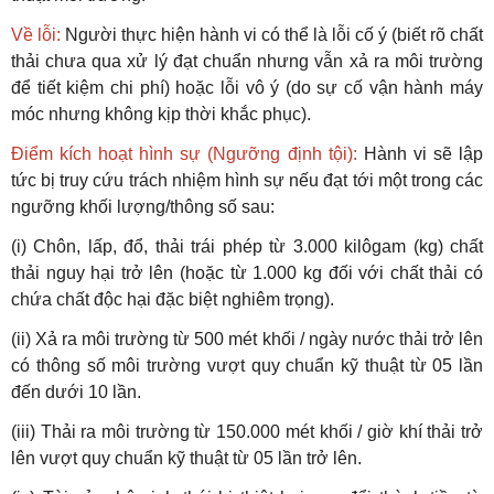
Về lỗi:
Người thực hiện hành vi có thể là lỗi cố ý (biết rõ chất
thải chưa qua xử lý đạt chuẩn nhưng vẫn xả ra môi trường
để tiết kiệm chi phí) hoặc lỗi vô ý (do sự cố vận hành máy
móc nhưng không kịp thời khắc phục).
Điểm kích hoạt hình sự (Ngưỡng định tội):
Hành vi sẽ lập
tức bị truy cứu trách nhiệm hình sự nếu đạt tới một trong các
ngưỡng khối lượng/thông số sau:
(i) Chôn, lấp, đổ, thải trái phép từ 3.000 kilôgam (kg) chất
thải nguy hại trở lên (hoặc từ 1.000 kg đối với chất thải có
chứa chất độc hại đặc biệt nghiêm trọng).
(ii) Xả ra môi trường từ 500 mét khối / ngày nước thải trở lên
có thông số môi trường vượt quy chuẩn kỹ thuật từ 05 lần
đến dưới 10 lần.
(iii) Thải ra môi trường từ 150.000 mét khối / giờ khí thải trở
lên vượt quy chuẩn kỹ thuật từ 05 lần trở lên.