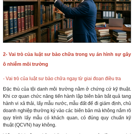
2- Vai trò của luật sư bào chữa trong vụ án hình sự gây
ô nhiễm môi trường
- Vai trò của luật sư bào chữa ngay từ giai đoạn điều tra
Đặc thù của tội danh môi trường nằm ở chứng cứ kỹ thuật.
Khi cơ quan chức năng tiến hành lập biên bản bắt quả tang
hành vi xả thải, lấy mẫu nước, mẫu đất để đi giám định, chủ
doanh nghiệp thường ký vào các biên bản mà không nắm rõ
quy trình lấy mẫu có khách quan, có đúng quy chuẩn kỹ
thuật (QCVN) hay không.