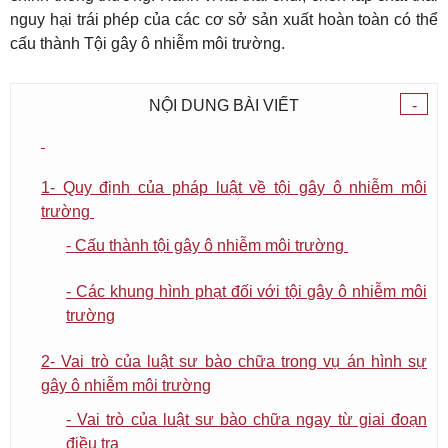
nguy hại trái phép của các cơ sở sản xuất hoàn toàn có thể
cấu thành Tội gây ô nhiễm môi trường.
NỘI DUNG BÀI VIẾT
-
1- Quy định của pháp luật về tội gây ô nhiễm môi
trường
- Cấu thành tội gây ô nhiễm môi trường
- Các khung hình phạt đối với tội gây ô nhiễm môi
trường
2- Vai trò của luật sư bào chữa trong vụ án hình sự
gây ô nhiễm môi trường
- Vai trò của luật sư bào chữa ngay từ giai đoạn
điều tra