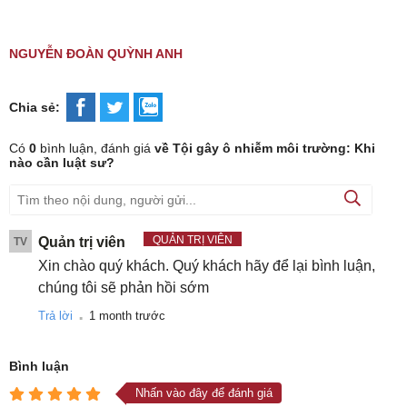
NGUYỄN ĐOÀN QUỲNH ANH
Chia sẻ:
Có
0
bình luận, đánh giá
về Tội gây ô nhiễm môi trường: Khi
nào cần luật sư?
QUẢN TRỊ VIÊN
Quản trị viên
TV
Xin chào quý khách. Quý khách hãy để lại bình luận,
chúng tôi sẽ phản hồi sớm
.
Trả lời
1 month trước
Bình luận
Nhấn vào đây để đánh giá