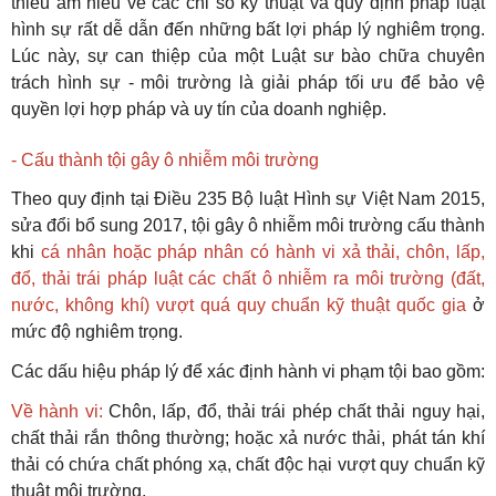
thiếu am hiểu về các chỉ số kỹ thuật và quy định pháp luật
hình sự rất dễ dẫn đến những bất lợi pháp lý nghiêm trọng.
Lúc này, sự can thiệp của một Luật sư bào chữa chuyên
trách hình sự - môi trường là giải pháp tối ưu để bảo vệ
quyền lợi hợp pháp và uy tín của doanh nghiệp.
- Cấu thành tội gây ô nhiễm môi trường
Theo quy định tại Điều 235 Bộ luật Hình sự Việt Nam 2015,
sửa đổi bổ sung 2017, tội gây ô nhiễm môi trường cấu thành
khi
cá nhân hoặc pháp nhân có hành vi xả thải, chôn, lấp,
đổ, thải trái pháp luật các chất ô nhiễm ra môi trường (đất,
nước, không khí) vượt quá quy chuẩn kỹ thuật quốc gia
ở
mức độ nghiêm trọng.
Các dấu hiệu pháp lý để xác định hành vi phạm tội bao gồm:
Về hành vi:
Chôn, lấp, đổ, thải trái phép chất thải nguy hại,
chất thải rắn thông thường; hoặc xả nước thải, phát tán khí
thải có chứa chất phóng xạ, chất độc hại vượt quy chuẩn kỹ
thuật môi trường.