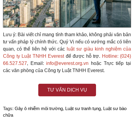
Lưu ý: Bài viết chỉ mang tính tham khảo, không phải văn bản
tư vấn pháp lý chính thức. Quý Vị nếu có vướng mắc có liên
quan, có thể liên hệ với các
luật sư giàu kinh nghiệm của
Công ty Luật TNHH Everest
để được hỗ trợ.
Hotline: (024)
66.527.527
, Email:
info@everest.org.vn
hoặc Trực tiếp tại
các văn phòng của Công ty Luật TNHH Everest.
TƯ VẤN DỊCH VỤ
Tags:
Gây ô nhiễm môi trường
,
Luật sư tranh tụng
,
Luật sư bào
chữa