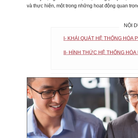
và thực hiện, một trong những hoạt động quan trọng
NỘI D
I- KHÁI QUÁT HỆ THỐNG HÓA 
II- HÌNH THỨC HỆ THỐNG HÓA