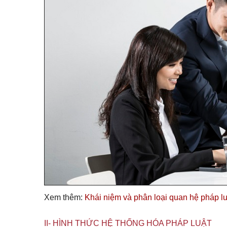
Xem thêm:
Khái niệm và phân loại quan hệ pháp lu
II- HÌNH THỨC HỆ THỐNG HÓA PHÁP LUẬT