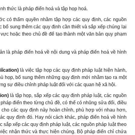
ình thức là pháp điển hoá và tập họp hoá.
ớc có thẩm quyền nhằm tập hợp các quy định, các nguồn
ặc bổ sung thêm các quy định cần thiết và sắp xếp chúng lại
nh vực hoặc theo chủ đề để tạo thành một văn bản quy phạm
ản là pháp điển hoá về nội dung và pháp điển hoá về hình
ícation)
là việc tập họp các quy định pháp luật hiện hành,
phù họp, bổ sung thêm những quy định mới nhằm tạo ra một
ng sự điều chỉnh pháp luật đối với các quan hệ xã hội.
tion)
là tập họp, sắp xếp các quy định pháp luật, các nguồn
 pháp điển theo từng chủ đề, có thể có nhũng sửa đổi, điều
àm cho các quy định này hoàn chỉnh, phù hợp với nhau hơn,
các quy định đó. Hay nói cách khác, pháp điển hoá về hình
ệc sắp xếp các quy định pháp luật, các nguồn pháp luật theo
 việc nhận thức và thực hiện chúng. Bộ pháp điển chỉ chứa