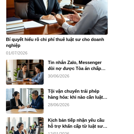
Bí quyết hiểu rõ chi phí thuê luật sư cho doanh
nghiệp
01/07/2026
Tin nhắn Zalo, Messenger
đòi nợ được Tòa án chấp
nhận không?
30/06/2026
Tội vận chuyển trái phép
hàng hóa: khi nào cần luật
sư?
28/06/2026
Kịch bản tiếp nhận yêu cầu
hỗ trợ khẩn cấp từ luật sư
riêng
12/01/2026