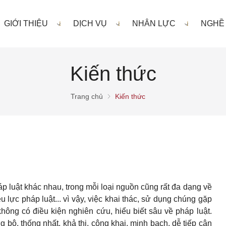
GIỚI THIỆU
DỊCH VỤ
NHÂN LỰC
NGHỀ
Kiến thức
Trang chủ
Kiến thức
 luật khác nhau, trong mỗi loại nguồn cũng rất đa dạng về
u lực pháp luật... vì vậy, việc khai thác, sử dụng chúng gặp
hông có điều kiện nghiên cứu, hiểu biết sâu về pháp luật.
 bộ, thống nhất, khả thi, công khai, minh bạch, dễ tiếp cận