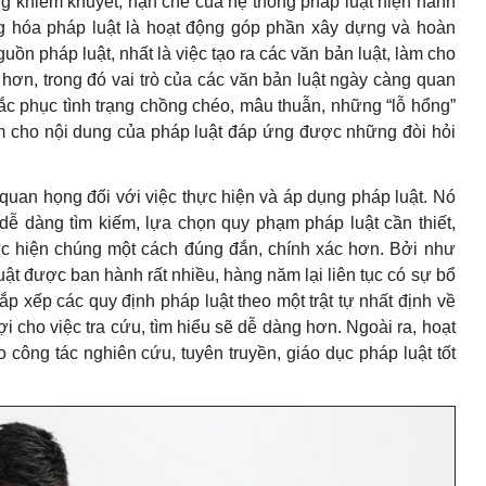
ng khiếm khuyết, hạn chế của hệ thống pháp luật hiện hành
ng hóa pháp luật là hoạt động góp phần xây dựng và hoàn
uồn pháp luật, nhất là việc tạo ra các văn bản luật, làm cho
 hơn, trong đó vai trò của các văn bản luật ngày càng quan
hắc phục tình trạng chồng chéo, mâu thuẫn, những “lỗ hổng”
m cho nội dung của pháp luật đáp ứng được những đòi hỏi
t quan họng đối với việc thực hiện và áp dụng pháp luật. Nó
dễ dàng tìm kiếm, lựa chọn quy phạm pháp luật cần thiết,
ực hiện chúng một cách đúng đắn, chính xác hơn. Bởi như
ật được ban hành rất nhiều, hàng năm lại liên tục có sự bổ
sắp xếp các quy định pháp luật theo một trật tự nhất định về
ợi cho việc tra cứu, tìm hiểu sẽ dễ dàng hơn. Ngoài ra, hoạt
 công tác nghiên cứu, tuyên truyền, giáo dục pháp luật tốt