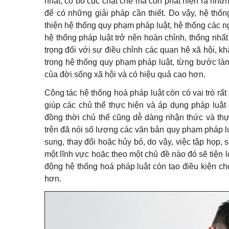
nhất, có bố cục chặt chẽ mà còn phát hiện ra nhữ
để có những giải pháp cần thiết. Do vậy, hệ thố
thiện hệ thống quy phạm pháp luật, hệ thống các ng
hệ thống pháp luật trở nên hoàn chỉnh, thống nhất
trọng đối với sự điều chỉnh các quan hệ xã hội, k
trong hệ thống quy phạm pháp luật, từng bước là
của đời sống xã hội và có hiệu quả cao hơn.
Công tác hệ thống hoá pháp luật còn có vai trò rấ
giúp các chủ thể thực hiện và áp dụng pháp luật 
đồng thời chủ thể cũng dễ dàng nhận thức và th
trên đã nói số lượng các văn bản quy phạm pháp lu
sung, thay đổi hoặc hủy bỏ, do vậy, việc tập họp, 
một lĩnh vực hoặc theo một chủ đề nào đó sẽ tiện l
động hệ thống hoá pháp luật còn tạo điều kiện cho
hơn.