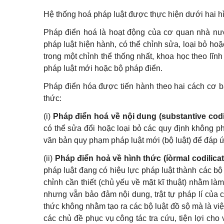
Hệ thống hoá pháp luật được thực hiện dưới hai h
Pháp điển hoá là hoạt động của cơ quan nhà nư
pháp luật hiện hành, có thể chỉnh sửa, loại bỏ ho
trong một chỉnh thể thống nhất, khoa học theo lĩ
pháp luật mới hoặc bộ pháp điển.
Pháp điển hóa được tiến hành theo hai cách cơ b
thức:
(i)
Pháp điển hoá về nội dung (substantive codií
có thể sửa đổi hoặc loại bỏ các quy định không 
văn bản quy phạm pháp luật mới (bộ luật) để đáp ứ
(ii)
Pháp điển hoả về hình thức (íòrmal codilica
pháp luật đang có hiệu lực pháp luật thành các bộ
chỉnh cần thiết (chủ yếu về mặt kĩ thuật) nhằm l
nhưng vẫn bảo đảm nội dung, trật tự pháp lí của 
thức không nhằm tạo ra các bộ luật đồ sộ mà là vi
các chủ đề phục vụ công tác tra cứu, tiện lợi cho