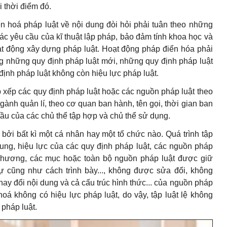
i thời điểm đó.
ển hoá pháp luật về nội dung đòi hỏi phải tuân theo những
các yêu cầu của kĩ thuật lập pháp, bảo đảm tính khoa học và
t động xây dựng pháp luật. Hoạt động pháp điển hóa phải
g những quy định pháp luật mới, những quy định pháp luật
 định pháp luật không còn hiệu lực pháp luật.
p xếp các quy định pháp luật hoặc các nguồn pháp luật theo
gành quản lí, theo cơ quan ban hành, tên gọi, thời gian ban
cầu của các chủ thể tập hợp và chủ thể sử dụng.
bởi bất kì một cá nhân hay một tổ chức nào. Quá trình tập
ung, hiệu lực của các quy định pháp luật, các nguồn pháp
 chương, các mục hoặc toàn bộ nguồn pháp luật được giữ
 cũng như cách trình bày..., không được sửa đổi, không
ay đổi nội dung và cả cấu trúc hình thức... của nguồn pháp
hoá không có hiệu lực pháp luật, do vậy, tập luật lệ không
 pháp luật.