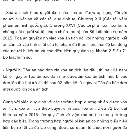
- Xóa án tích theo quyết định của Tòa án được áp dụng đối với
người bị kết án về các tội quy định tại Chương XIII (Các tội xâm
phạm an ninh quốc gia), Chương XXVI (Các tội phá hoại hòa bình,
chống loài người và tội phạm chiến tranh) của Bộ luật hình sự năm
2015. Tòa án quyết định việc xóa án tích đối với những người bị kết
án căn cứ vào tính chất của tội phạm đã thực hiện, thái độ lao động
của người bị kết án và các điều kiện quy định tại khoản 2 Điều 71
Bộ luật hình sự.
- Người bị Tòa án bác đơn xin xóa án tích lần dầu, thì sau 01 năm
kể lừ ngày bị Tòa án bác đơn mới được xin xóa án tích; nếu bị bác
đơn lần thứ hai trở đi, thì sau 02 năm kể từ ngày bị Tòa án bác đơn
mới được xin xóa án tích.
Cùng với việc quy định về các trường hợp đương nhiên được xóa
án tích, xóa án tích theo quyết định của Tòa án, Điều 72 Bộ luật
hình sự năm 2015 còn quy định về việc xóa án tích trong trường
hợp đặc biệt. Trong trường hợp người bị kết án có những biểu hiện
tiến bộ rõ rệt và đã lập công, được cơ quan, tổ chức nơi người đó