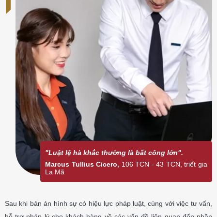
"Luật lệ hà khắc thường là bất công lớn".
Marcus Tullius Cicero,
106 TCN - 43 TCN, triết gia
La Mã
Sau khi bản án hình sự có hiệu lực pháp luật, cùng với việc tư vấn,
hỗ trợ pháp lý cho khách hàng về các vấn đề liên quan đến phần