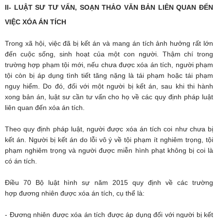
II- LUẬT SƯ TƯ VẤN, SOẠN THẢO VĂN BẢN LIÊN QUAN ĐẾN
VIỆC XÓA ÁN TÍCH
Trong xã hội, việc đã bị kết án và mang án tích ảnh hưởng rất lớn
đến cuộc sống, sinh hoạt của một con người. Thậm chí trong
trường hợp phạm tội mới, nếu chưa được xóa án tích, người phạm
tội còn bị áp dụng tình tiết tăng nặng là tái phạm hoặc tái phạm
nguy hiểm. Do đó, đối với một người bị kết án, sau khi thi hành
xong bản án, luật sư cần tư vấn cho họ về các quy định pháp luật
liên quan đến xóa án tích.
Theo quy định pháp luật, người được xóa án tích coi như chưa bị
kết án. Người bị kết án do lỗi vô ý về tội phạm ít nghiêm trọng, tội
phạm nghiêm trọng và người được miễn hình phạt không bị coi là
có án tích.
Điều 70 Bộ luật hình sự năm 2015 quy định về các trường
hợp đương nhiên được xóa án tích, cụ thể là:
- Đương nhiên được xóa án tích được áp dụng đối với người bị kết