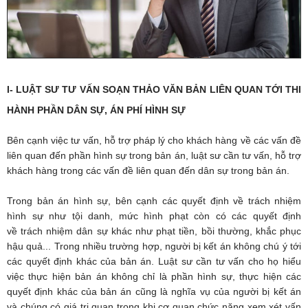
I- LUẬT SƯ TƯ VẤN SOẠN THẢO VĂN BẢN LIÊN QUAN TỚI THI
HÀNH PHẦN DÂN SỰ, ÁN PHÍ HÌNH SỰ
Bên cạnh việc tư vấn, hỗ trợ pháp lý cho khách hàng về các vấn đề
liên quan đến phần hình sự trong bản án, luật sư cần tư vấn, hỗ trợ
khách hàng trong các vấn đề liên quan đến dân sự trong bản án.
Trong bản án hình sự, bên cạnh các quyết định về trách nhiệm
hình sự như tội danh, mức hình phạt còn có các quyết định
về trách nhiệm dân sự khác như phạt tiền, bồi thường, khắc phục
hậu quả... Trong nhiều trường hợp, người bị kết án không chú ý tới
các quyết định khác của bản án. Luật sư cần tư vấn cho họ hiểu
việc thực hiện bản án không chỉ là phần hình sự, thực hiện các
quyết định khác của bản án cũng là nghĩa vụ của người bị kết án
và chúng có giá trị quan trọng khi cơ quan chức năng xem xét vấn