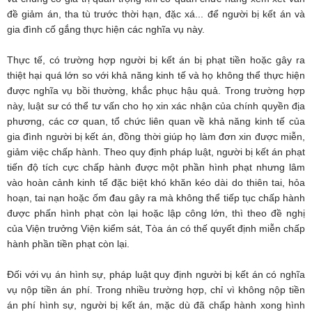
đề giảm án, tha tù trước thời hạn, đặc xá... để người bị kết án và
gia đình cố gắng thực hiện các nghĩa vụ này.
Thực tế, có trường hợp người bị kết án bị phạt tiền hoặc gây ra
thiệt hại quá lớn so với khả năng kinh tế và họ không thể thực hiện
được nghĩa vụ bồi thường, khắc phục hậu quả. Trong trường hợp
này, luật sư có thể tư vấn cho họ xin xác nhận của chính quyền địa
phương, các cơ quan, tổ chức liên quan về khả năng kinh tế của
gia đình người bị kết án, đồng thời giúp họ làm đơn xin được miễn,
giảm việc chấp hành. Theo quy định pháp luật, người bị kết án phạt
tiến độ tích cực chấp hành được một phần hình phạt nhưng lâm
vào hoàn cảnh kinh tế đặc biệt khó khăn kéo dài do thiên tai, hỏa
hoạn, tai nạn hoặc ốm đau gây ra mà không thể tiếp tục chấp hành
được phấn hình phạt còn lại hoặc lập công lớn, thì theo đề nghị
của Viện trưởng Viện kiểm sát, Tòa án có thế quyết định miễn chấp
hành phần tiền phạt còn lại.
Đối với vụ án hình sự, pháp luật quy định người bị kết án có nghĩa
vụ nộp tiền án phí. Trong nhiều trường hợp, chỉ vì không nộp tiền
án phí hình sự, người bị kết án, mặc dù đã chấp hành xong hình