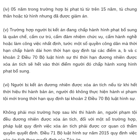
(iv) 05 năm trong trường hợp bị phạt tù từ trên 15 năm, tù chung
thân hoặc tử hình nhưng đã được giảm án.
(v) Trường hợp người bị kết án đang chấp hành hình phạt bổ sung
là quản chế, cấm cư trú, cấm đảm nhiệm chức vụ, cấm hành nghề
hoặc làm công việc nhất định, tước một số quyền công dân mà thời
hạn chấp hành dài hơn thời hạn quy định tại các điểm a, b và c
khoản 2 Điều 70 Bộ luật hình sự thì thời hạn đương nhiên được
xóa án tích sẽ hết vào thời điểm người đó chấp hành xong hình
phạt bổ sung.
(vi) Người bị kết án đương nhiên được xóa án tích nếu từ khi hết
thời hiệu thi hành bản án, người đó không thực hiện hành vi phạm
tội mới trong thời hạn quy định tại khoản 2 Điều 70 Bộ luật hình sự.
Không phải mọi trường hợp sau khi thi hành án, người phạm tội
đều đương nhiên được xóa án tích, đối với một số trường hợp,
pháp luật quy định việc xóa án tích phải được cơ quan có thẩm
quyền quyết định. Điều 71 Bộ luật hình sự năm 2015 quy định việc
xóa án tích theo quyết định của Tòa án.