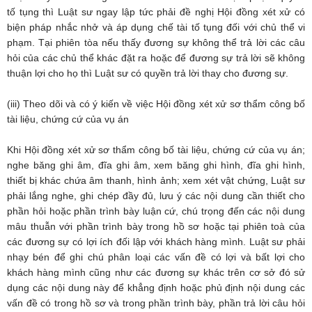
tố tụng thì Luật sư ngay lập tức phải đề nghị Hội đồng xét xử có
biện pháp nhắc nhở và áp dụng chế tài tố tụng đối với chủ thể vi
phạm. Tại phiên tòa nếu thấy đương sự không thể trả lời các câu
hỏi của các chủ thể khác đặt ra hoặc để đương sự trả lời sẽ không
thuận lợi cho họ thì Luật sư có quyền trả lời thay cho đương sự.
(iii) Theo dõi và có ý kiến về việc Hội đồng xét xử sơ thẩm công bố
tài liệu, chứng cứ của vụ án
Khi Hội đồng xét xử sơ thẩm công bố tài liệu, chứng cứ của vụ án;
nghe băng ghi âm, đĩa ghi âm, xem băng ghi hình, đĩa ghi hình,
thiết bị khác chứa âm thanh, hình ảnh; xem xét vật chứng, Luật sư
phải lắng nghe, ghi chép đầy đủ, lưu ý các nội dung cần thiết cho
phần hỏi hoặc phần trình bày luận cứ, chú trọng đến các nội dung
mâu thuẫn với phần trình bày trong hồ sơ hoặc tại phiên toà của
các đương sự có lợi ích đối lập với khách hàng mình. Luật sư phải
nhạy bén để ghi chú phân loại các vấn đề có lợi và bất lợi cho
khách hàng mình cũng như các đương sự khác trên cơ sở đó sử
dụng các nội dung này để khẳng định hoặc phủ định nội dung các
vấn đề có trong hồ sơ và trong phần trình bày, phần trả lời câu hỏi