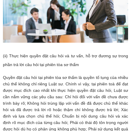
(ii) Thực hiện quyền đặt câu hỏi và tư vấn, hỗ trợ đương sự trong
phần trả lời câu hỏi tại phiên tòa sơ thẩm
Quyền đặt câu hỏi tại phiên tòa sơ thẩm là quyền tố tụng của nhiều
chủ thể không chỉ riêng Luật sư. Chính vì vậy, tại phiên toà để đạt
được mục đích cao nhất khi thực hiện quyền đặt câu hỏi, Luật sư
cần nắm vững các yêu cầu sau: Chỉ hỏi đối với vấn đề chưa được
trình bày rõ; Không hỏi trùng lặp với vấn đề đã được chủ thể khác
hỏi và đã được trả lời rõ hoặc thậm chí không được trả lời; Xác
định và lựa chọn chủ thể hỏi; Chuẩn bị nội dung câu hỏi và xác
định rõ mục đích của từng câu hỏi; Phải có thái độ tôn trọng người
được hỏi dù họ có phản ứng không phù hợp; Phải sử dụng kết quả