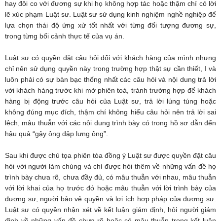
hay đôi co với đương sự khi họ không hợp tác hoặc thậm chí có lời
lẽ xúc phạm Luật sư. Luật sư sử dụng kinh nghiệm nghề nghiệp để
lựa chọn thái độ ứng xử tốt nhất với từng đối tượng đương sự,
trong từng bối cảnh thực tế của vụ án.
Luật sư có quyền đặt câu hỏi đối với khách hàng của mình nhưng
chỉ nên sử dụng quyền này trong trường hợp thật sự cần thiết, I và
luôn phải có sự bàn bạc thống nhất các câu hỏi và nội dung trả lời
với khách hàng trước khi mở phiên toà, tránh trường hợp để khách
hàng bị động trước câu hỏi của Luật sư, trả lời lúng túng hoặc
không đúng mục đích, thậm chí không hiểu câu hỏi nên trả lời sai
lệch, mâu thuẫn với các nội dung trình bày có trong hồ sơ dẫn đến
hậu quả “gậy ông đập lưng ông”.
Sau khi được chủ tọa phiên tòa đồng ý Luật sư được quyền đặt câu
hỏi với người làm chúng và chỉ được hỏi thêm về những vấn đề họ
trình bày chưa rõ, chưa đầy đủ, có mâu thuẫn với nhau, mâu thuẫn
với lời khai của họ trước đó hoặc mâu thuẫn với lời trình bày của
đương sự, người bảo vệ quyền và lợi ích hợp pháp của đương sự.
Luật sư có quyền nhận xét về kết luận giám định, hỏi người giám
định về những vấn đề chưa rõ hoặc có mâu thuẫn trong kết luận