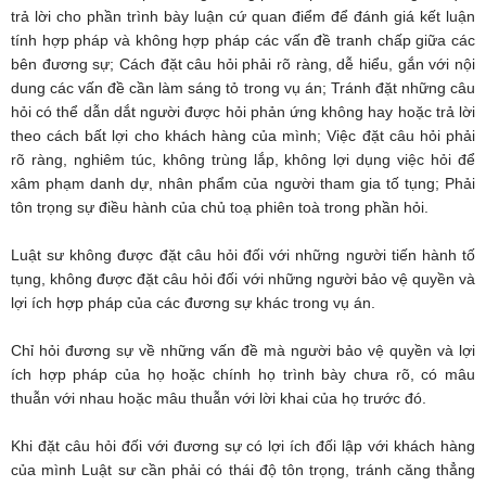
trả lời cho phần trình bày luận cứ quan điểm để đánh giá kết luận
tính hợp pháp và không hợp pháp các vấn đề tranh chấp giữa các
bên đương sự; Cách đặt câu hỏi phải rõ ràng, dễ hiểu, gắn với nội
dung các vấn đề cần làm sáng tỏ trong vụ án; Tránh đặt những câu
hỏi có thể dẫn dắt người được hỏi phản ứng không hay hoặc trả lời
theo cách bất lợi cho khách hàng của mình; Việc đặt câu hỏi phải
rõ ràng, nghiêm túc, không trùng lắp, không lợi dụng việc hỏi để
xâm phạm danh dự, nhân phẩm của người tham gia tố tụng; Phải
tôn trọng sự điều hành của chủ toạ phiên toà trong phần hỏi.
Luật sư không được đặt câu hỏi đối với những người tiến hành tố
tụng, không được đặt câu hỏi đối với những người bảo vệ quyền và
lợi ích hợp pháp của các đương sự khác trong vụ án.
Chỉ hỏi đương sự về những vấn đề mà người bảo vệ quyền và lợi
ích hợp pháp của họ hoặc chính họ trình bày chưa rõ, có mâu
thuẫn với nhau hoặc mâu thuẫn với lời khai của họ trước đó.
Khi đặt câu hỏi đối với đương sự có lợi ích đối lập với khách hàng
của mình Luật sư cần phải có thái độ tôn trọng, tránh căng thẳng