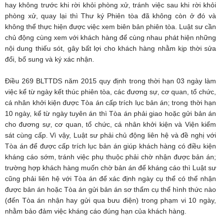
hay không trước khi rời khỏi phòng xử, tránh việc sau khi rời khỏi
phòng xử, quay lại thì Thư ký Phiên tòa đã không còn ở đó và
không thể thực hiện được việc xem biên bản phiên tòa. Luật sư cần
chủ động cùng xem với khách hàng để cùng nhau phát hiện những
nội dung thiếu sót, gây bất lợi cho khách hàng nhằm kịp thời sửa
đổi, bổ sung và ký xác nhận.
Điều 269 BLTTDS năm 2015 quy định trong thời hạn 03 ngày làm
việc kể từ ngày kết thúc phiên tòa, các đương sự, cơ quan, tổ chức,
cá nhân khởi kiện được Tòa án cấp trích lục bản án; trong thời hạn
10 ngày, kể từ ngày tuyên án thì Tòa án phải giao hoặc gửi bản án
cho đương sự, cơ quan, tổ chức, cá nhân khởi kiện và Viện kiểm
sát cùng cấp. Vì vậy, Luật sư phải chủ động liên hệ và đề nghị với
Tòa án để được cấp trích lục bản án giúp khách hàng có điều kiện
kháng cáo sớm, tránh việc phụ thuộc phải chờ nhận được bản án;
trường hợp khách hàng muốn chờ bản án để kháng cáo thì Luật sư
cũng phải liên hệ với Tòa án để xác định ngày cụ thể có thể nhận
được bản án hoặc Tòa án gửi bản án sơ thẩm cụ thể hình thức nào
(đến Tòa án nhận hay gửi qua bưu điện) trong phạm vi 10 ngày,
nhằm bảo đảm việc kháng cáo đúng hạn của khách hàng.