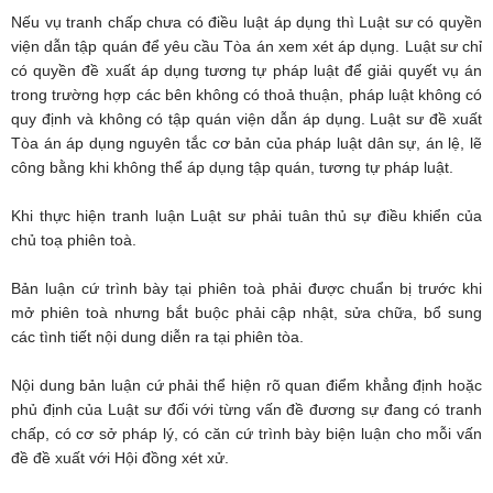
Nếu vụ tranh chấp chưa có điều luật áp dụng thì Luật sư có quyền
viện dẫn tập quán để yêu cầu Tòa án xem xét áp dụng. Luật sư chỉ
có quyền đề xuất áp dụng tương tự pháp luật để giải quyết vụ án
trong trường hợp các bên không có thoả thuận, pháp luật không có
quy định và không có tập quán viện dẫn áp dụng. Luật sư đề xuất
Tòa án áp dụng nguyên tắc cơ bản của pháp luật dân sự, án lệ, lẽ
công bằng khi không thể áp dụng tập quán, tương tự pháp luật.
Khi thực hiện tranh luận Luật sư phải tuân thủ sự điều khiển của
chủ toạ phiên toà.
Bản luận cứ trình bày tại phiên toà phải được chuẩn bị trước khi
mở phiên toà nhưng bắt buộc phải cập nhật, sửa chữa, bổ sung
các tình tiết nội dung diễn ra tại phiên tòa.
Nội dung bản luận cứ phải thể hiện rõ quan điểm khẳng định hoặc
phủ định của Luật sư đối với từng vấn đề đương sự đang có tranh
chấp, có cơ sở pháp lý, có căn cứ trình bày biện luận cho mỗi vấn
đề đề xuất với Hội đồng xét xử.