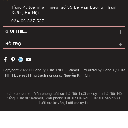
Tầng 4, tòa nhà Times, số 35 Lê Văn Lương,Thanh
Xuân, Hà Nội.
024-66 527 527
info@everest.org.vn
GIỚI THIỆU
Văn phòng giao dịch Cầu Giấy
HỖ TRỢ
Tầng 14, Tòa nhà Việt Á, Số 9 Duy Tân, phường Cầu
Giấy, Hà Nội
0919 311 196
longnguyen@everest.org.vn
Copyright 2022 © Công ty Luật TNHH Everest | Powered by Công Ty Luật
TNHH Everest | Phụ trách nội dung: Nguyễn Kim Chi
Văn phòng giao dịch Long Biên
Tầng 1, số 2 Long Biên II, phường Bồ Đề, thành phố
Hà Nội
,
,
,
Luật sư everest
Văn phòng luật sư Hà Nội
Luật sư uy tín Hà Nội
Nổi
,
,
,
,
tiếng
Luật sư everest
Văn phòng luật sư Hà Nội
Luật sư bào chữa
0913 395 717
,
Luật sư tư vấn
Luật sư uy tín
longle@everest.org.vn