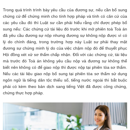
Trong quá trình trình bày yêu cầu của đương sự, nếu cần bổ sung
chứng cứ để chứng minh cho tính hợp pháp và tính có căn cứ của
các yêu cầu đó thì Luật sư cần phải hiểu rằng chỉ được phép bổ
sung nếu: Các chứng cứ tài liệu đó trước khi mở phiên toà Toà án
đã yêu cầu đương sự nộp nhưng đương sự không nộp được vì có
lý do chính đáng, trong trường hợp này Luật sư phải thay mặt
đương sự chứng minh lý do của việc chậm nộp đó để thuyết phục
Hội đồng xét xử sơ thẩm chấp nhận. Đối với các chứng cứ, tài liệu
mà trước đó Toà án không yêu cầu nộp và đương sự không thể
biết nên không có để giao nộp thì được nộp tại phiên tòa sơ thẩm.
Nếu các tài liệu giao nộp bổ sung tại phiên tòa sơ thẩm sử dụng
ngôn ngữ là tiếng dân tộc thiểu số, tiếng nước ngoài thì bắt buộc
phải có kèm theo bản dịch sang tiếng Việt đã được công chứng,
chứng thực hợp pháp.