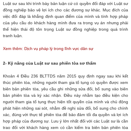
Luật sư sau khi trình bày bản luận cứ có quyền đối đáp với Luật sư
đồng nghiệp bảo vệ lợi ích cho các đương sự khác. Mục đích của
việc đối đáp là khẳng định quan điểm của mình và tính hợp pháp
của yêu cầu do khách hàng mình đưa ra trong vụ án nhưng phải
thể hiện thái độ tôn trọng Luật sư đồng nghiệp trong quá trình
tranh luận.
Xem thêm: Dịch vụ pháp lý trong lĩnh vực dân sự
2- Kỹ năng của Luật sư sau phiên tòa sơ thẩm
Khoản 4 Điều 236 BLTTDS năm 2015 quy định ngay sau khi kết
thúc phiên tòa, những người tham gia tố tụng có quyền được xem
biên bản phiên tòa, yêu cầu ghi những sửa đổi, bổ sung vào biên
bản phiên tòa và ký xác nhận. Điều này nhằm tạo điều kiện cho
người tham gia tố tụng thực hiện tốt quyền của mình và chủ động
phát hiện những sai sót, nhằm đề nghị sửa đổi, bổ sung cho chính
xác, đúng với thực tế phiên tòa để bảo đảm tối đa quyền và lợi ích
hợp pháp của đương sự. Lưu ý lớn nhất đối với các Luật sư là cần
trao đổi với khách hàng xem có cần kiểm tra biên bản phiên tòa