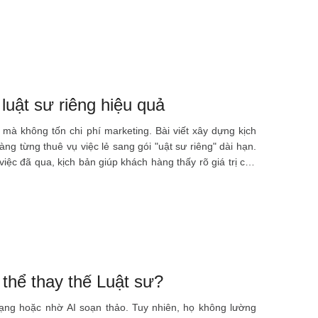
ẽ được cấp giấy phép mới và dữ liệu thuế được tự động
luật sư riêng hiệu quả
à không tốn chi phí marketing. Bài viết xây dựng kịch
ng từng thuê vụ việc lẻ sang gói "uật sư riêng" dài hạn.
iệc đã qua, kịch bản giúp khách hàng thấy rõ giá trị của
thể thay thế Luật sư?
ạng hoặc nhờ AI soạn thảo. Tuy nhiên, họ không lường