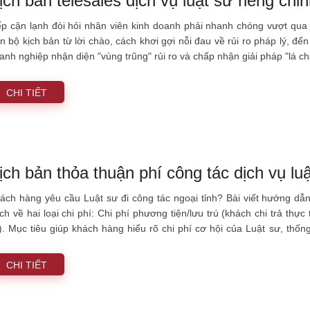
ịch bản telesales dịch vụ luật sư riêng c
ếp cận lạnh đòi hỏi nhân viên kinh doanh phải nhanh chóng vượt qua 
ọn bộ kịch bản từ lời chào, cách khơi gợi nỗi đau về rủi ro pháp lý, đ
anh nghiệp nhận diện "vùng trũng" rủi ro và chấp nhận giải pháp "lá ch
CHI TIẾT
ịch bản thỏa thuận phí công tác dịch vụ luậ
ách hàng yêu cầu Luật sư đi công tác ngoại tỉnh? Bài viết hướng d
ch về hai loại chi phí: Chi phí phương tiện/lưu trú (khách chi trả thực 
). Mục tiêu giúp khách hàng hiểu rõ chi phí cơ hội của Luật sư, thốn
anh chấp.
CHI TIẾT