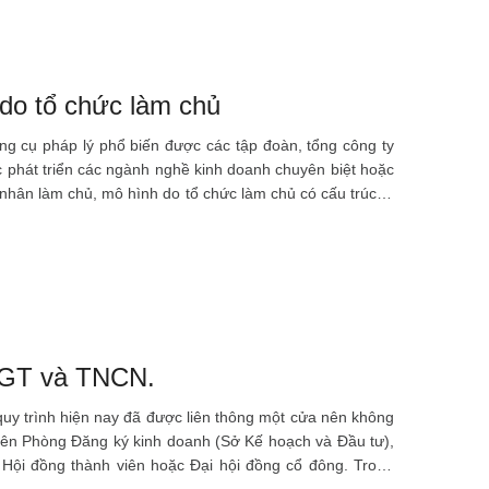
 do tổ chức làm chủ
g cụ pháp lý phổ biến được các tập đoàn, tổng công ty
ệc phát triển các ngành nghề kinh doanh chuyên biệt hoặc
 nhân làm chủ, mô hình do tổ chức làm chủ có cấu trúc tổ
ơ chế đại diện ủy quyền phần vốn góp và giám sát nội bộ
n của một luật sư riêng sẽ giúp công ty mẹ xây dựng cấu
TGT và TNCN.
uy trình hiện nay đã được liên thông một cửa nên không
i lên Phòng Đăng ký kinh doanh (Sở Kế hoạch và Đầu tư),
 Hội đồng thành viên hoặc Đại hội đồng cổ đông. Trong