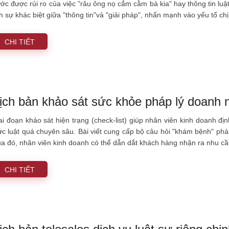
ước được rủi ro của việc "râu ông nọ cắm cằm bà kia" hay thông tin luật
ch sự khác biệt giữa "thông tin"và "giải pháp", nhấn mạnh vào yếu tố c
CHI TIẾT
ịch bản khảo sát sức khỏe pháp lý doanh 
ai đoạn khảo sát hiện trạng (check-list) giúp nhân viên kinh doanh đ
ức luật quá chuyên sâu. Bài viết cung cấp bộ câu hỏi "khám bệnh" pháp
a đó, nhân viên kinh doanh có thể dẫn dắt khách hàng nhận ra nhu cầu 
CHI TIẾT