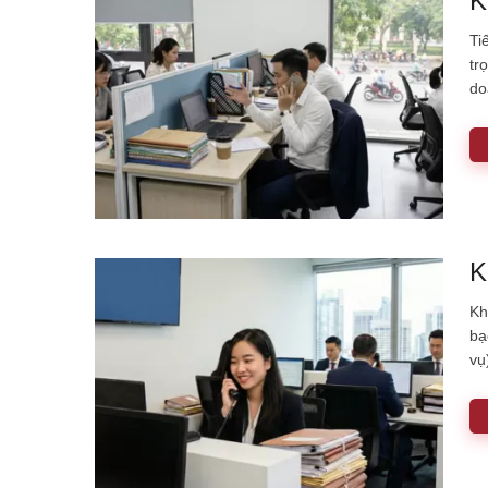
K
Ti
tr
do
K
Kh
bạ
vụ
tr