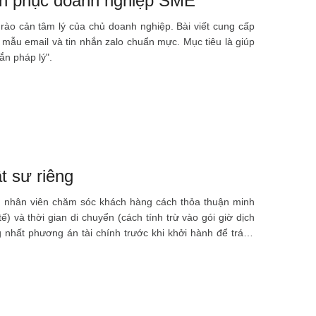
hinh phục doanh nghiệp SME
rào cản tâm lý của chủ doanh nghiệp. Bài viết cung cấp
ến mẫu email và tin nhắn zalo chuẩn mực. Mục tiêu là giúp
ắn pháp lý".
t sư riêng
ẫn nhân viên chăm sóc khách hàng cách thỏa thuận minh
tế) và thời gian di chuyển (cách tính trừ vào gói giờ dịch
g nhất phương án tài chính trước khi khởi hành để tránh