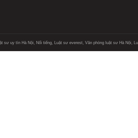
,
,
,
,
ật sư uy tín Hà Nội
Nổi tiếng
Luật sư everest
Văn phòng luật sư Hà Nội
Lu