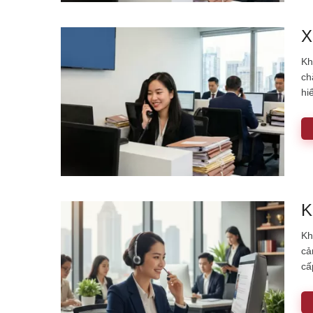
X
Kh
ch
hi
K
Kh
cả
cấ