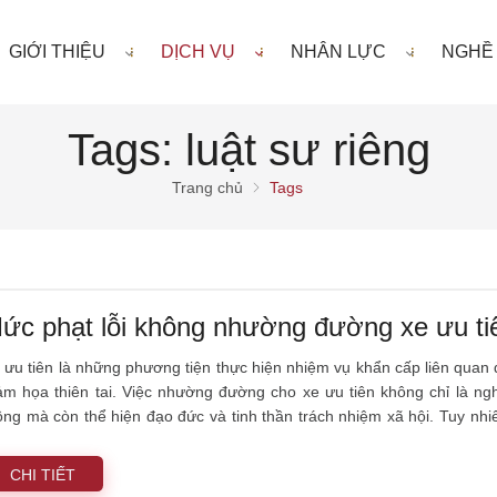
GIỚI THIỆU
DỊCH VỤ
NHÂN LỰC
NGHỀ
Tags: luật sư riêng
Trang chủ
Tags
ức phạt lỗi không nhường đường xe ưu ti
 ưu tiên là những phương tiện thực hiện nhiệm vụ khẩn cấp liên quan
ảm họa thiên tai. Việc nhường đường cho xe ưu tiên không chỉ là ngh
ông mà còn thể hiện đạo đức và tinh thần trách nhiệm xã hội. Tuy nhiên
í tạt đầu, chèn ép xe cấp cứu, xe chữa cháy đang phát tín hiệu còi, đ
i hành vi này lên rất cao. Một luật sư riêng sẽ giúp bạn hiểu rõ các ngh
CHI TIẾT