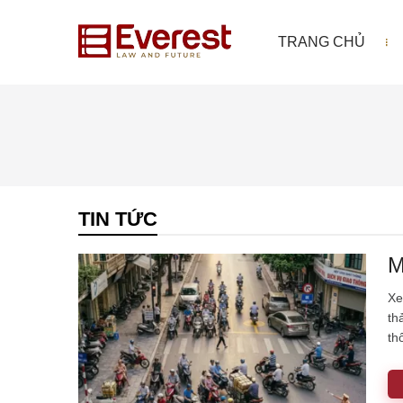
TRANG CHỦ
TIN TỨC
M
Xe
th
th
ch
vớ