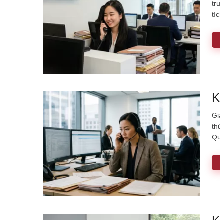
tr
tí
K
Gi
th
Qu