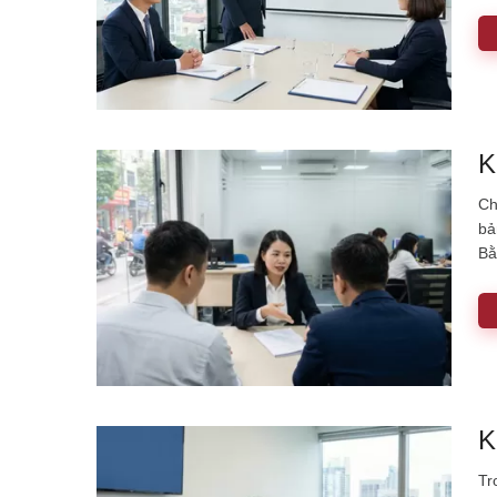
vò
cậ
K
Ch
bả
Bằ
vi
K
Tr