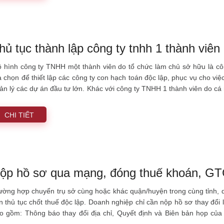
hủ tục thành lập công ty tnhh 1 thành viên
 hình công ty TNHH một thành viên do tổ chức làm chủ sở hữu là côn
a chọn để thiết lập các công ty con hạch toán độc lập, phục vụ cho vi
ản lý các dự án đầu tư lớn. Khác với công ty TNHH 1 thành viên do cá
ức phức tạp hơn rất nhiều do chủ sở hữu là một pháp nhân, đòi hỏi c
hiêm ngặt. Việc thấu hiểu tường tận quy trình thành lập dưới góc nhì
CHI TIẾT
úc công ty con vững chắc, đúng luật định.
ộp hồ sơ qua mạng, đóng thuế khoán, G
ường hợp chuyển trụ sở cùng hoặc khác quận/huyện trong cùng tỉnh, q
n thủ tục chốt thuế độc lập. Doanh nghiệp chỉ cần nộp hồ sơ thay đổ
o gồm: Thông báo thay đổi địa chỉ, Quyết định và Biên bản họp của