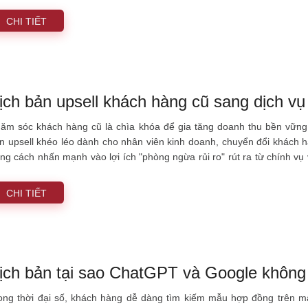
ng 03 ngày làm việc kể từ khi nhận đủ hồ sơ hợp lệ, doanh nghiệp s
p nhật đồng bộ trên hệ thống.
CHI TIẾT
ịch bản upsell khách hàng cũ sang dịch vụ 
ăm sóc khách hàng cũ là chìa khóa để gia tăng doanh thu bền vững m
n upsell khéo léo dành cho nhân viên kinh doanh, chuyển đổi khách hà
ng cách nhấn mạnh vào lợi ích "phòng ngừa rủi ro" rút ra từ chính vụ v
ệc được bảo vệ trọn đời.
CHI TIẾT
ịch bản tại sao ChatGPT và Google không 
ong thời đại số, khách hàng dễ dàng tìm kiếm mẫu hợp đồng trên m