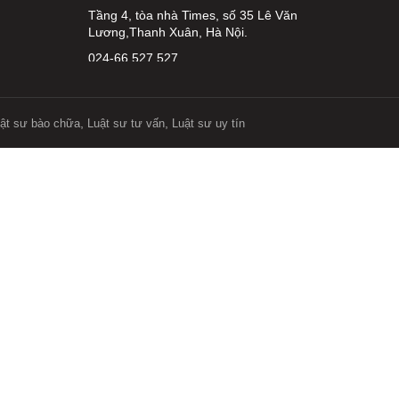
Tầng 4, tòa nhà Times, số 35 Lê Văn
Lương,Thanh Xuân, Hà Nội.
024-66 527 527
info@everest.org.vn
Văn phòng giao dịch Cầu Giấy
,
,
ật sư bào chữa
Luật sư tư vấn
Luật sư uy tín
Tầng 14, Tòa nhà Việt Á, Số 9 Duy Tân,
phường Cầu Giấy, Hà Nội
0919 311 196
longnguyen@everest.org.vn
Văn phòng giao dịch Long Biên
Tầng 1, số 2 Long Biên II, phường Bồ
Đề, thành phố Hà Nội
0913 395 717
longle@everest.org.vn