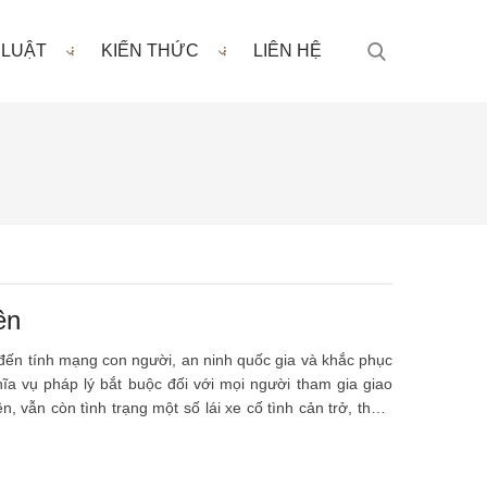
 LUẬT
KIẾN THỨC
LIÊN HỆ
ên
 đến tính mạng con người, an ninh quốc gia và khắc phục
ĩa vụ pháp lý bắt buộc đối với mọi người tham gia giao
, vẫn còn tình trạng một số lái xe cố tình cản trở, thậm
èn ưu tiên. Pháp luật giao thông đã nâng mức xử phạt đối
ĩa vụ pháp lý khi lưu thông cùng phương tiện ưu tiên.