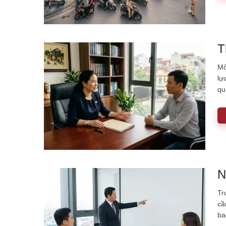
T
Mô
lự
qu
ch
ng
tr
N
Tr
cầ
ba