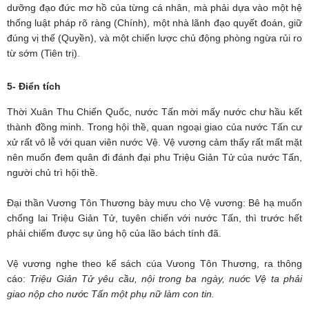
dưỡng đạo đức mơ hồ của từng cá nhân, mà phải dựa vào một hệ
thống luật pháp rõ ràng (Chính), một nhà lãnh đạo quyết đoán, giữ
đúng vị thế (Quyền), và một chiến lược chủ động phòng ngừa rủi ro
từ sớm (Tiên trị).
5- Điển tích
Thời Xuân Thu Chiến Quốc, nước Tấn mời mấy nước chư hầu kết
thành đồng minh. Trong hội thề, quan ngoại giao của nước Tấn cư
xử rất vô lễ với quan viên nước Vệ. Vệ vương cảm thấy rất mất mặt
nên muốn đem quân đi đánh đại phu Triệu Giản Tử của nước Tấn,
người chủ trì hội thề.
Đại thần Vương Tôn Thương bày mưu cho Vệ vương: Bê hạ muốn
chống lai Triệu Giản Tử, tuyên chiến với nước Tấn, thì trước hết
phải chiếm được sự ủng hộ của lão bách tính đã.
Vệ vương nghe theo kế sách cúa Vưong Tôn Thương, ra thông
cáo:
Triệu Giản Tử yêu cầu, nội trong ba ngày, nuớc Vệ ta phải
giao nộp cho nước Tấn một phụ nữ làm con tin.