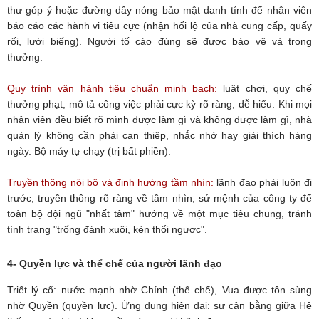
thư góp ý hoặc đường dây nóng bảo mật danh tính để nhân viên
báo cáo các hành vi tiêu cực (nhận hối lộ của nhà cung cấp, quấy
rối, lười biếng). Người tố cáo đúng sẽ được bảo vệ và trọng
thưởng.
Quy trình vận hành tiêu chuẩn minh bạch:
luật chơi, quy chế
thưởng phạt, mô tả công việc phải cực kỳ rõ ràng, dễ hiểu. Khi mọi
nhân viên đều biết rõ mình được làm gì và không được làm gì, nhà
quản lý không cần phải can thiệp, nhắc nhở hay giải thích hàng
ngày. Bộ máy tự chạy (trị bất phiền).
Truyền thông nội bộ và định hướng tầm nhìn:
lãnh đạo phải luôn đi
trước, truyền thông rõ ràng về tầm nhìn, sứ mệnh của công ty để
toàn bộ đội ngũ "nhất tâm" hướng về một mục tiêu chung, tránh
tình trạng "trống đánh xuôi, kèn thổi ngược".
4- Quyền lực và thể chế của người lãnh đạo
Triết lý cổ: nước mạnh nhờ Chính (thể chế), Vua được tôn sùng
nhờ Quyền (quyền lực). Ứng dụng hiện đại: sự cân bằng giữa Hệ