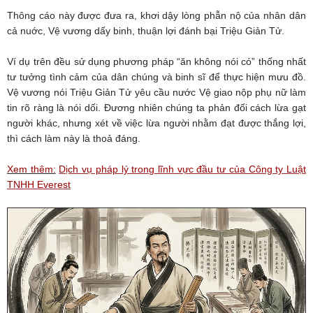
Thông cáo này được đưa ra, khơi dậy lòng phẫn nộ của nhân dân
cả nuớc, Vệ vương dấy binh, thuận lợi đánh bại Triệu Giản Tử.
Ví dụ trên đều sử dụng phương pháp “ăn không nói có” thống nhất
tư tưởng tình cảm của dân chúng và binh sĩ để thực hiện mưu đồ.
Vệ vương nói Triệu Giản Tử yêu cầu nước Vệ giao nộp phụ nữ làm
tin rõ ràng là nói dối. Đương nhiên chúng ta phản đối cách lừa gạt
người khác, nhưng xét về việc lừa người nhằm đạt được thắng lợi,
thì cách làm này là thoả đáng.
Xem thêm:
Dịch vụ pháp lý trong lĩnh vực đầu tư của Công ty Luật
TNHH Everest