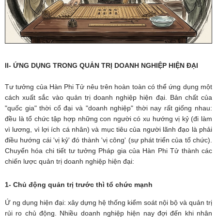
II- ỨNG DỤNG TRONG QUẢN TRỊ DOANH NGHIỆP HIỆN ĐẠI
Tư tưởng của Hàn Phi Tử nêu trên hoàn toàn có thể ứng dụng một
cách xuất sắc vào quản trị doanh nghiệp hiện đại. Bản chất của
"quốc gia" thời cổ đại và "doanh nghiệp" thời nay rất giống nhau:
đều là tổ chức tập hợp những con người có xu hướng vị kỷ (đi làm
vì lương, vì lợi ích cá nhân) và mục tiêu của người lãnh đạo là phải
điều hướng cái 'vị kỷ' đó thành 'vị công' (sự phát triển của tổ chức).
C
huyển hóa chi tiết tư tưởng Pháp gia của Hàn Phi Tử thành các
chiến lược quản trị doanh nghiệp hiện đại:
1- Chủ động quản trị trước thì tổ chức mạnh
Ứ
ng dụng hiện đại: xây dựng hệ thống kiểm soát nội bộ và quản trị
rủi ro chủ động. Nhiều doanh nghiệp hiện nay đợi đến khi nhân