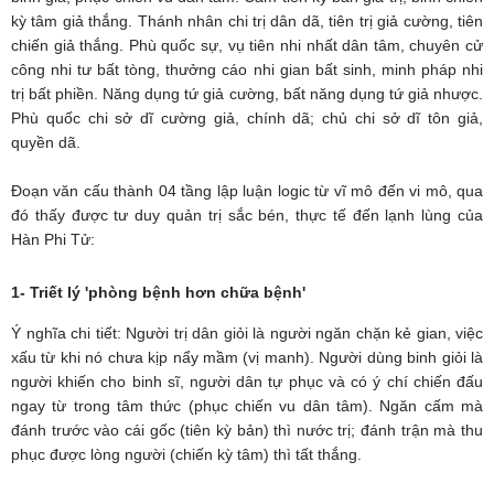
kỳ tâm giả thắng. Thánh nhân chi trị dân dã, tiên trị giả cường, tiên
chiến giả thắng. Phù quốc sự, vụ tiên nhi nhất dân tâm, chuyên cử
công nhi tư bất tòng, thưởng cáo nhi gian bất sinh, minh pháp nhi
trị bất phiền. Năng dụng tứ giả cường, bất năng dụng tứ giả nhược.
Phù quốc chi sở dĩ cường giả, chính dã; chủ chi sở dĩ tôn giả,
quyền dã.
Đoạn văn cấu thành 04 tầng lập luận logic từ vĩ mô đến vi mô, qua
đó thấy được tư duy quản trị sắc bén, thực tế đến lạnh lùng của
Hàn Phi Tử:
1- Triết lý 'phòng bệnh hơn chữa bệnh'
Ý nghĩa chi tiết: Người trị dân giỏi là người ngăn chặn kẻ gian, việc
xấu từ khi nó chưa kịp nẩy mầm (vị manh). Người dùng binh giỏi là
người khiến cho binh sĩ, người dân tự phục và có ý chí chiến đấu
ngay từ trong tâm thức (phục chiến vu dân tâm). Ngăn cấm mà
đánh trước vào cái gốc (tiên kỳ bản) thì nước trị; đánh trận mà thu
phục được lòng người (chiến kỳ tâm) thì tất thắng.