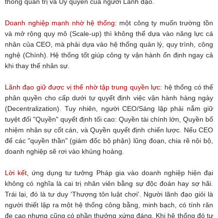
thống quản trị và Uy quyền của người Lãnh đạo.
Doanh nghiệp mạnh nhờ hệ thống:
một công ty muốn trường tồn
và mở rộng quy mô (Scale-up) thì không thể dựa vào năng lực cá
nhân của CEO, mà phải dựa vào hệ thống quản lý, quy trình, công
nghệ (Chính). Hệ thống tốt giúp công ty vận hành ổn định ngay cả
khi thay thế nhân sự.
Lãnh đạo giữ được vị thế nhờ tập trung quyền lực:
hệ thống có thể
phân quyền cho cấp dưới tự quyết định việc vận hành hàng ngày
(Decentralization). Tuy nhiên, người CEO/Sáng lập phải nắm giữ
tuyệt đối "Quyền" quyết định tối cao: Quyền tài chính lớn, Quyền bổ
nhiệm nhân sự cốt cán, và Quyền quyết định chiến lược. Nếu CEO
để các "quyền thần" (giám đốc bộ phận) lũng đoạn, chia rẽ nội bộ,
doanh nghiệp sẽ rơi vào khủng hoảng.
Lời kết,
ứng dụng tư tưởng Pháp gia vào doanh nghiệp hiện đại
không có nghĩa là cai trị nhân viên bằng sự độc đoán hay sợ hãi.
Trái lại, đó là tư duy 'Thượng tôn luật chơi'. Người lãnh đạo giỏi là
người thiết lập ra một hệ thống công bằng, minh bạch, có tính răn
đe cao nhưng cũng có phần thưởng xứng đáng. Khi hệ thống đó tự