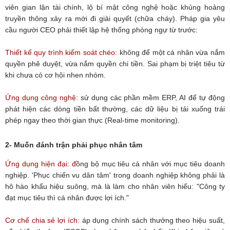
viên gian lận tài chính, lộ bí mật công nghệ hoặc khủng hoảng
truyền thông xảy ra mới đi giải quyết (chữa cháy). Pháp gia yêu
cầu người CEO phải thiết lập hệ thống phòng ngự từ trước:
Thiết kế quy trình kiểm soát chéo:
không để một cá nhân vừa nắm
quyền phê duyệt, vừa nắm quyền chi tiền. Sai phạm bị triệt tiêu từ
khi chưa có cơ hội nhen nhóm.
Ứng dụng công nghệ:
sử dụng các phần mềm ERP, AI để tự động
phát hiện các dòng tiền bất thường, các dữ liệu bị tải xuống trái
phép ngay theo thời gian thực (Real-time monitoring).
2- Muốn đánh trận phải phục nhân tâm
Ứng dụng hiện đại: đ
ồng bộ mục tiêu cá nhân với mục tiêu doanh
nghiệp. 'Phục chiến vu dân tâm' trong doanh nghiệp không phải là
hô hào khẩu hiệu suông, mà là làm cho nhân viên hiểu: "Công ty
đạt mục tiêu thì cá nhân được lợi ích."
Cơ chế chia sẻ lợi ích:
áp dụng chính sách thưởng theo hiệu suất,