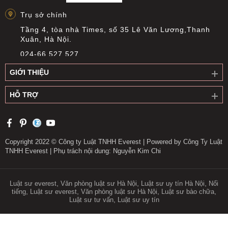
Trụ sở chính
Tầng 4, tòa nhà Times, số 35 Lê Văn Lương,Thanh
Xuân, Hà Nội.
024-66 527 527
info@everest.org.vn
GIỚI THIỆU
Văn phòng giao dịch Cầu Giấy
HỖ TRỢ
Tầng 14, Tòa nhà Việt Á, Số 9 Duy Tân, phường Cầu
Giấy, Hà Nội
0919 311 196
longnguyen@everest.org.vn
Copyright 2022 © Công ty Luật TNHH Everest | Powered by Công Ty Luật
TNHH Everest | Phụ trách nội dung: Nguyễn Kim Chi
Văn phòng giao dịch Long Biên
Tầng 1, số 2 Long Biên II, phường Bồ Đề, thành phố
Hà Nội
,
,
,
Luật sư everest
Văn phòng luật sư Hà Nội
Luật sư uy tín Hà Nội
Nổi
,
,
,
,
tiếng
Luật sư everest
Văn phòng luật sư Hà Nội
Luật sư bào chữa
0913 395 717
,
Luật sư tư vấn
Luật sư uy tín
longle@everest.org.vn