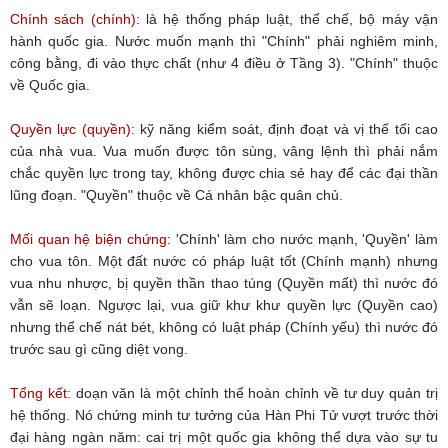
Chính sách (chính):
là hệ thống pháp luật, thể chế, bộ máy vận
hành quốc gia. Nước muốn mạnh thì "Chính" phải nghiêm minh,
công bằng, đi vào thực chất (như 4 điều ở Tầng 3). "Chính" thuộc
về Quốc gia.
Quyền lực (quyền):
kỹ năng kiểm soát, định đoạt và vị thế tối cao
của nhà vua. Vua muốn được tôn sùng, vâng lệnh thì phải nắm
chắc quyền lực trong tay, không được chia sẻ hay để các đại thần
lũng đoạn. "Quyền" thuộc về Cá nhân bậc quân chủ.
Mối quan hệ biện chứng:
'Chính' làm cho nước mạnh, 'Quyền' làm
cho vua tôn. Một đất nước có pháp luật tốt (Chính mạnh) nhưng
vua nhu nhược, bị quyền thần thao túng (Quyền mất) thì nước đó
vẫn sẽ loạn. Ngược lại, vua giữ khư khư quyền lực (Quyền cao)
nhưng thể chế nát bét, không có luật pháp (Chính yếu) thì nước đó
trước sau gì cũng diệt vong.
Tổng kết:
doạn văn là một chỉnh thể hoàn chỉnh về tư duy quản trị
hệ thống. Nó chứng minh tư tưởng của Hàn Phi Tử vượt trước thời
đại hàng ngàn năm: cai trị một quốc gia không thể dựa vào sự tu