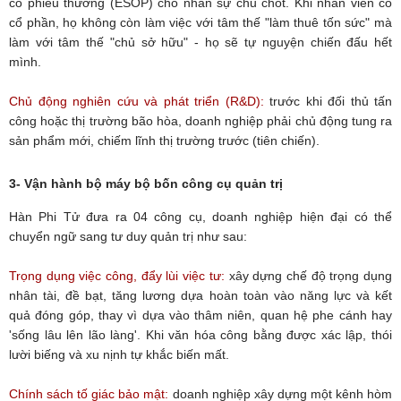
cổ phiếu thưởng (ESOP) cho nhân sự chủ chốt. Khi nhân viên có
cổ phần, họ không còn làm việc với tâm thế "làm thuê tốn sức" mà
làm với tâm thế "chủ sở hữu" - họ sẽ tự nguyện chiến đấu hết
mình.
Chủ động nghiên cứu và phát triển (R&D):
trước khi đối thủ tấn
công hoặc thị trường bão hòa, doanh nghiệp phải chủ động tung ra
sản phẩm mới, chiếm lĩnh thị trường trước (tiên chiến).
3- Vận hành bộ máy bộ bốn công cụ quản trị
Hàn Phi Tử đưa ra 04 công cụ, doanh nghiệp hiện đại có thể
chuyển ngữ sang tư duy quản trị như sau:
Trọng dụng việc công, đẩy lùi việc tư:
xây dựng chế độ trọng dụng
nhân tài, đề bạt, tăng lương dựa hoàn toàn vào năng lực và kết
quả đóng góp, thay vì dựa vào thâm niên, quan hệ phe cánh hay
'sống lâu lên lão làng'. Khi văn hóa công bằng được xác lập, thói
lười biếng và xu nịnh tự khắc biến mất.
Chính sách tố giác bảo mật:
doanh nghiệp xây dựng một kênh hòm