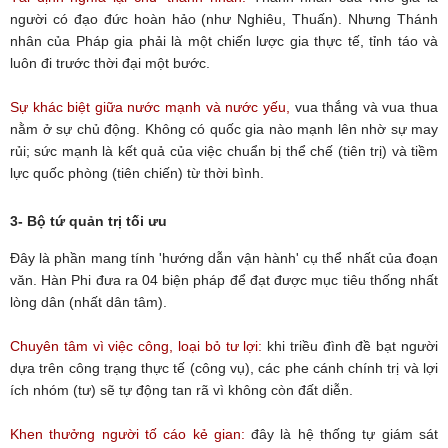
người có đạo đức hoàn hảo (như Nghiêu, Thuấn). Nhưng Thánh
nhân của Pháp gia phải là một chiến lược gia thực tế, tỉnh táo và
luôn đi trước thời đại một bước.
Sự khác biệt giữa nước mạnh và nước yếu,
vua thắng và vua thua
nằm ở sự chủ động. Không có quốc gia nào mạnh lên nhờ sự may
rủi; sức mạnh là kết quả của việc chuẩn bị thể chế (tiên trị) và tiềm
lực quốc phòng (tiên chiến) từ thời bình.
3- Bộ tứ quản trị tối ưu
Đây là phần mang tính 'hướng dẫn vận hành' cụ thể nhất của đoạn
văn. Hàn Phi đưa ra 04 biện pháp để đạt được mục tiêu thống nhất
lòng dân (nhất dân tâm).
Chuyên tâm vì việc công, loại bỏ tư lợi:
khi triều đình đề bạt người
dựa trên công trạng thực tế (công vụ), các phe cánh chính trị và lợi
ích nhóm (tư) sẽ tự động tan rã vì không còn đất diễn.
Khen thưởng người tố cáo kẻ gian:
đây là hệ thống tự giám sát