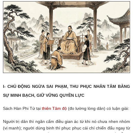
I- CHỦ ĐỘNG NGỪA SAI PHẠM, THU PHỤC NHÂN TÂM BẰNG
SỰ MINH BẠCH, GIỮ VỮNG QUYỀN LỰC
Sách Hàn Phi Tử tại
thiên Tâm độ
(đo lường lòng dân) có luận giải:
Người trị dân thì ngăn cấm điều gian ác từ khi nó chưa nhen nhóm
(vị manh); người dùng binh thì phục phục cái chí chiến đấu ngay từ