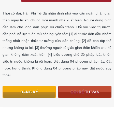
Thời cổ đại, Hàn Phi Tử đã nhận định nhà vua cần ngǎn chặn gian
thần ngay từ khi chúng mới manh nha xuất hiện. Người dùng binh
cần làm cho lòng dân phục vụ chiến tranh. Đối với việc trị nước,
cần phái nỗ lực tuân thủ các nguyên tắc: [1] đi trước đón đầu nhằm
thống nhất nhận thức tư tưởng của dân chúng; [2] đề cao tập thể
nhưng không tư lợi; [3] thưởng người tố giác gian thần khiến cho kẻ
gian không dám xuất hiện; [4] biểu dương chế độ pháp luật khiến
việc trị nước không bị rối loạn. Biết dùng 04 phương pháp này, đất
nước hưng thịnh. Không dùng 04 phương pháp này, đất nước suy
thoái.
ĐĂNG KÝ
GỌI ĐỂ TƯ VẤN