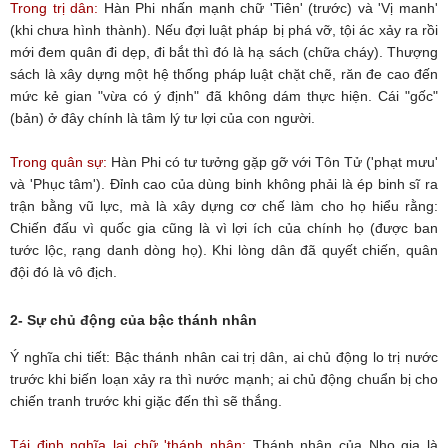
Trong trị dân:
Hàn Phi nhấn mạnh chữ 'Tiên' (trước) và 'Vị manh'
(khi chưa hình thành). Nếu đợi luật pháp bị phá vỡ, tội ác xảy ra rồi
mới đem quân đi dẹp, đi bắt thì đó là hạ sách (chữa cháy). Thượng
sách là xây dựng một hệ thống pháp luật chặt chẽ, răn đe cao đến
mức kẻ gian "vừa có ý định" đã không dám thực hiện. Cái "gốc"
(bản) ở đây chính là tâm lý tư lợi của con người.
Trong quân sự:
Hàn Phi có tư tưởng gặp gỡ với Tôn Tử ('phạt mưu'
và 'Phục tâm'). Đỉnh cao của dùng binh không phải là ép binh sĩ ra
trận bằng vũ lực, mà là xây dựng cơ chế làm cho họ hiểu rằng:
Chiến đấu vì quốc gia cũng là vì lợi ích của chính họ (được ban
tước lộc, rạng danh dòng họ). Khi lòng dân đã quyết chiến, quân
đội đó là vô địch.
2- Sự chủ động của bậc thánh nhân
Ý nghĩa chi tiết: Bậc thánh nhân cai trị dân, ai chủ động lo trị nước
trước khi biến loạn xảy ra thì nước mạnh; ai chủ động chuẩn bị cho
chiến tranh trước khi giặc đến thì sẽ thắng.
Tái định nghĩa lại chữ 'thánh nhân:
Thánh nhân của Nho gia là