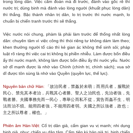
trong lòng dân. Việc cấm đoán mà đi trước, đánh vào gốc rễ thì
nước trị; dùng binh mà đánh vào lòng người (khuất phục lòng dân)
thì thắng. Bậc thánh nhân trị dân, lo trị trước thì nước mạnh, lo
chuẩn bị chiến tranh trước thì sẽ thắng.
Việc nước nói chung, phàm là phải làm trước để thống nhất lòng
dân: chuyên tâm vì việc công thì thói riêng tư không dám làm theo;
khen thưởng người tố cáo thì kẻ gian ác không thể sinh sôi; pháp
luật rõ ràng thì việc cai trị không bị phiền nhiễu. Làm được bốn điều
ấy thì nước mạnh, không làm được bốn điều ấy thì nước yếu. Nước
sở dĩ mạnh được là nhờ vào Chính (chính trị, chính sách); vua sở
dĩ được tôn sùng là nhờ vào Quyền (quyền lực, thế lực).
Nguyên bản chữ Hán:
「故治民者，禁姦於未萌；而用兵者，服戰於
民心。禁先其本者治，兵戰其心者勝。聖人之治民也，先治者強，先
戰者勝。夫國事務先而一民心，專舉公而私不從，賞告而姦不生，明
法而治不煩。能用四者強，不能用四者弱。夫國之所以強者，政也；
主之所以尊者，權也。」
Phiên âm Hán-Việt:
Cố trị dân giả, cấm gian vu vị manh; nhi dụng
binh giả, phục chiến vu dân tâm. Cấm tiên kỳ bản giả trị, binh chiến