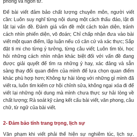
phong và ngôn từ.
Để bài viết đảm bảo chất lượng chuyên môn, người viết
cần: Luôn suy nghĩ từng nội dung một cách thấu đáo, lật đi
lật lại vấn đề. Đánh giá vấn đề một cách toàn diện, tránh
cách nhìn phiến diện, võ đoán; Chỉ chấp nhận đưa vào bài
viết một quan điểm, lập luận nếu có căn cứ và xác thực; Sắp
đặt ti mi cho từng ý tưởng, từng câu viết; Luôn tìm tòi, học
hỏi những cách nhìn nhận khác biệt đối với vấn đề đang
được giải quyết để tìm ra những ý hay, xác đảng và sẵn
sàng thay đổi quan điểm của mình để lựa chọn quan điểm
khác phù hợp hơn; Không tự hài lòng với những gì mình đã
viết ra, luôn tìm kiếm cơ hội chỉnh sửa, không ngại xóa đi để
viết lại những nội dung mà mình chưa thực sự hải lòng về
chất lượng; Rà soát kỹ càng kết cấu bài viết, văn phong, câu
chữ, từ ngữ của bài viết.
2- Đảm bảo tính trang trọng, lịch sự
Văn phạm khi viết phải thể hiện sự nghiêm túc, lịch sự.