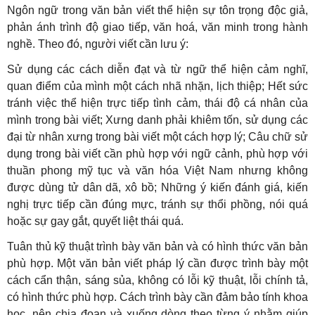
Ngôn ngữ trong văn bản viết thể hiện sự tôn trọng độc giả,
phản ánh trình độ giao tiếp, văn hoá, văn minh trong hành
nghề. Theo đó, người viết cần lưu ý:
Sử dụng các cách diễn đạt và từ ngữ thể hiện cảm nghĩ,
quan điểm của mình một cách nhã nhặn, lịch thiệp; Hết sức
tránh việc thể hiện trực tiếp tình cảm, thái độ cá nhân của
mình trong bài viết; Xưng danh phải khiêm tốn, sử dụng các
đại từ nhân xưng trong bài viết một cách hợp lý; Câu chữ sử
dụng trong bài viết cần phù hợp với ngữ cảnh, phù hợp với
thuần phong mỹ tục và văn hóa Việt Nam nhưng không
được dùng tử dân dã, xô bồ; Những ý kiến đánh giá, kiến
nghị trực tiếp cần đúng mực, tránh sự thổi phồng, nói quá
hoặc sự gay gắt, quyết liệt thái quá.
Tuân thủ kỹ thuật trình bày văn bản và có hình thức văn bản
phù hợp. Một văn bản viết pháp lý cần được trình bày một
cách cẩn thận, sáng sủa, không có lỗi kỹ thuật, lỗi chính tả,
có hình thức phù hợp. Cách trình bày cần đảm bảo tính khoa
học, nên chia đoạn và xuống dòng theo từng ý nhằm giúp