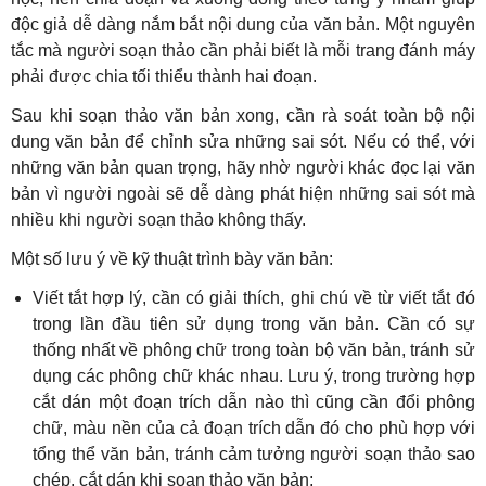
độc giả dễ dàng nắm bắt nội dung của văn bản. Một nguyên
tắc mà người soạn thảo cần phải biết là mỗi trang đánh máy
phải được chia tối thiểu thành hai đoạn.
Sau khi soạn thảo văn bản xong, cần rà soát toàn bộ nội
dung văn bản để chỉnh sửa những sai sót. Nếu có thể, với
những văn bản quan trọng, hãy nhờ người khác đọc lại văn
bản vì người ngoài sẽ dễ dàng phát hiện những sai sót mà
nhiều khi người soạn thảo không thấy.
Một số lưu ý về kỹ thuật trình bày văn bản:
Viết tắt hợp lý, cần có giải thích, ghi chú về từ viết tắt đó
trong lần đầu tiên sử dụng trong văn bản. Cần có sự
thống nhất về phông chữ trong toàn bộ văn bản, tránh sử
dụng các phông chữ khác nhau. Lưu ý, trong trường hợp
cắt dán một đoạn trích dẫn nào thì cũng cần đổi phông
chữ, màu nền của cả đoạn trích dẫn đó cho phù hợp với
tổng thể văn bản, tránh cảm tưởng người soạn thảo sao
chép, cắt dán khi soạn thảo văn bản;