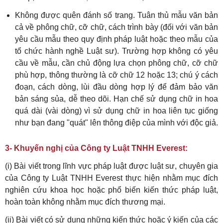
Không được quên đánh số trang. Tuân thủ mẫu văn bản
cả về phông chữ, cỡ chữ, cách trình bày (đối với văn bản
yêu cầu mẫu theo quy định pháp luật hoặc theo mẫu của
tổ chức hành nghề Luật sư). Trường hợp không có yêu
cầu về mẫu, cần chủ động lựa chọn phông chữ, cỡ chữ
phù hợp, thông thường là cỡ chữ 12 hoặc 13; chú ý cách
đoạn, cách dòng, lùi đầu dòng hợp lý để đảm bảo văn
bản sáng sủa, dễ theo dõi. Hạn chế sử dụng chữ in hoa
quá dài (vài dòng) vì sử dụng chữ in hoa liên tục giống
như bạn đang "quát" lên thông điệp của mình với độc giả.
3- Khuyến nghị của Công ty Luật TNHH Everest:
(i) Bài viết trong lĩnh vực pháp luật được luật sư, chuyên gia
của Công ty Luật TNHH Everest thực hiện nhằm mục đích
nghiên cứu khoa học hoặc phổ biến kiến thức pháp luật,
hoàn toàn không nhằm mục đích thương mại.
(ii) Bài viết có sử dụng những kiến thức hoặc ý kiến của các