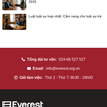
2015
Luật luật sư hợp nhất: Cẩm nang cho luật sư trẻ
Tổng đài tư vấn:
024-66 527 527
Email:
info@everest.org.vn
Giờ làm việc:
Thứ 2 - Thứ 7: 8h30 - 18h00