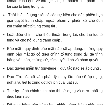
khoản của Lệnh về thủ tục số , kế hoạch cho phần còn
lại của tố tụng trọng tài .
Thời biểu tố tụng : tất cả các sự kiện cho đến phiên họp
giải quyết tranh chấp, ngoài phạm vi phiên xử cho đến
khi chấm dứt tố tụng trọng tài .
Luật điều chỉnh: cho thỏa thuận trọng tài, cho thủ tục tố
tụng và cho nội dung tranh chấp .
Bảo mật : quy định bảo mật nào sẽ áp dụng, những quy
định bảo mật đó có điều chỉnh tố tụng trọng tài, đệ trình
bằng văn bản, chứng cứ, các quyết định và phán quyết .
Đặc quyền miễn trừ (privilege) : quy tắc nào sẽ áp dụng .
Đạo đức của cố vấn pháp lý : quy tắc nào sẽ áp dụng,
nghĩa vụ tiết lộ xung đột lợi ích của luật sư.
Thư ký hành chính : khi nào thì sử dụng và dưới những
điều kiện nào .
Để trình bằng văn bản : bao nhiêu vòng, bằng giấy hay