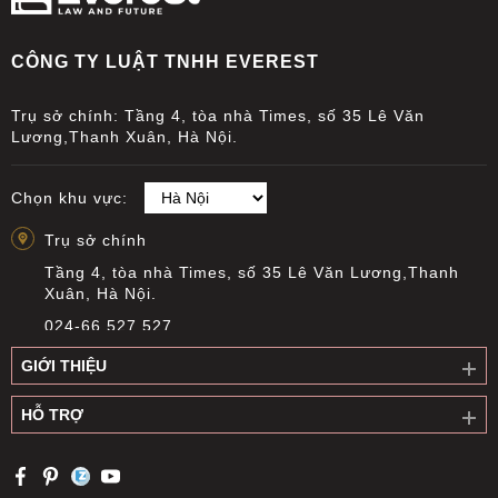
CÔNG TY LUẬT TNHH EVEREST
Trụ sở chính: Tầng 4, tòa nhà Times, số 35 Lê Văn
Lương,Thanh Xuân, Hà Nội.
Chọn khu vực:
Trụ sở chính
Tầng 4, tòa nhà Times, số 35 Lê Văn Lương,Thanh
Xuân, Hà Nội.
024-66 527 527
info@everest.org.vn
GIỚI THIỆU
Văn phòng giao dịch Cầu Giấy
HỖ TRỢ
Tầng 14, Tòa nhà Việt Á, Số 9 Duy Tân, phường Cầu
Giấy, Hà Nội
0919 311 196