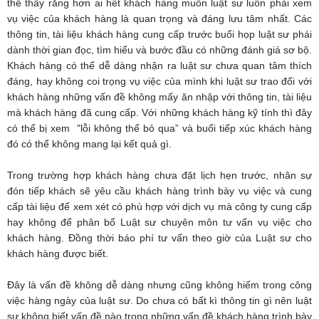
thể thấy rằng hơn ai hết khách hàng muốn luật sư luôn phải xem
vụ việc của khách hàng là quan trọng và đáng lưu tâm nhất. Các
thông tin, tài liệu khách hàng cung cấp trước buổi họp luật sư phái
dành thời gian đọc, tìm hiểu và bước đầu có những đánh giá sơ bộ.
Khách hàng có thể dễ dàng nhận ra luật sư chưa quan tâm thích
đáng, hay không coi trọng vụ việc của mình khi luật sư trao đổi với
khách hàng những vấn đề không mấy ăn nhập với thông tin, tài liệu
mà khách hàng đã cung cấp. Với những khách hàng kỹ tính thì đây
có thể bị xem "lỗi không thể bỏ qua” và buổi tiếp xúc khách hàng
đó có thể không mang lại kết quả gì.
Trong trường hợp khách hàng chưa đặt lịch hẹn trước, nhân sự
đón tiếp khách sẽ yêu cầu khách hàng trình bày vụ việc và cung
cấp tài liệu để xem xét có phù hợp với dịch vụ mà công ty cung cấp
hay không để phân bổ Luật sư chuyên môn tư vấn vụ việc cho
khách hàng. Đồng thời báo phí tư vấn theo giờ của Luật sư cho
khách hàng được biết.
Đây là vấn đề không dễ dàng nhưng cũng không hiếm trong công
việc hàng ngày của luật sư. Do chưa có bất kì thông tin gì nên luật
sư không biết vấn đề nào trong những vấn đề khách hàng trình bày