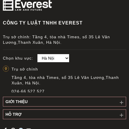
CÔNG TY LUẬT TNHH EVEREST
Trụ sở chính: Tầng 4, tòa nhà Times, số 35 Lê Văn
Lương,Thanh Xuân, Hà Nội.
Chọn khu vực:
Trụ sở chính
Tầng 4, tòa nhà Times, số 35 Lê Văn Lương,Thanh
Xuân, Hà Nội.
024-66 527 527
info@everest.org.vn
GIỚI THIỆU
Văn phòng giao dịch Cầu Giấy
HỖ TRỢ
Tầng 14, Tòa nhà Việt Á, Số 9 Duy Tân, phường Cầu
Giấy, Hà Nội