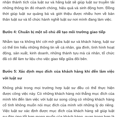
nhận thành tích của luật sư và hãng luật sẽ giúp luật sư truyền tải
những thông tin đó nhanh chóng, hiệu quả và sinh động hơn. Đồng
thời giúp luật sư quảng bá và giới thiệu được nhiều hơn về bản
thân luật sư và tổ chức hành nghề luật sư nơi mình đang làm việc.
Bước 4: Chuẩn bị một số chủ đề tạo môi trường giao tiếp
Nhằm tạo ra không khí cởi mở giữa luật sư và khách hàng, luật sư
có thể tìm hiểu những thông tin về cá nhân, gia đình, tình hình hoạt
động, sản xuất, kinh doanh, những thành tựu mà cá nhân, tổ chức
đã có để làm tư liệu cho việc giao tiếp giữa đôi bên.
Bước 5: Xác định mục đích của khách hàng khi đến làm việc
với luật sư
Không phải trong mọi trường hơp luật sư đều có thể thực hiện
được công việc này. Có những khách hàng nói thẳng mục đích của
mình khi đến làm việc với luật sư song cũng có những khách hàng
cố tình không muốn nói mục đích của mình với những lý do riêng.
Việc luật sư xác định được mục đích của khách hàng sẽ giúp luật
sư đáp ứng tốt hơn mong muốn của khách hàng, quan trọng hơn là