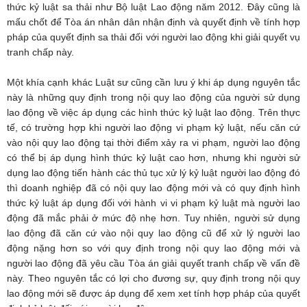
thức kỷ luật sa thải như Bộ luật Lao động năm 2012. Đây cũng là
mấu chốt để Tòa án nhân dân nhận định và quyết định về tính hợp
pháp của quyết định sa thải đối với người lao động khi giải quyết vụ
tranh chấp này.
Một khía cạnh khác Luật sư cũng cần lưu ý khi áp dụng nguyên tắc
này là những quy định trong nội quy lao động của người sử dụng
lao động về việc áp dụng các hình thức kỷ luật lao động. Trên thực
tế, có trường hợp khi người lao động vi phạm kỷ luật, nếu căn cứ
vào nội quy lao động tại thời điểm xảy ra vi phạm, người lao động
có thể bị áp dụng hình thức kỷ luật cao hơn, nhưng khi người sử
dụng lao động tiến hành các thủ tục xử lý kỷ luật người lao động đó
thì doanh nghiệp đã có nội quy lao động mới và có quy định hình
thức kỷ luật áp dụng đối với hành vi vi phạm kỷ luật mà người lao
động đã mắc phải ở mức độ nhẹ hơn. Tuy nhiên, người sử dụng
lao động đã căn cứ vào nội quy lao động cũ để xử lý người lao
động nặng hơn so với quy định trong nội quy lao động mới và
người lao động đã yêu cầu Tòa án giải quyết tranh chấp về vấn đề
này. Theo nguyên tắc có lợi cho đương sự, quy định trong nội quy
lao động mới sẽ được áp dụng để xem xet tính hợp pháp của quyết