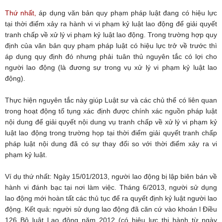
Thứ nhất,
áp dụng văn bản quy phạm pháp luật đang có hiệu lực
tại thời điểm xảy ra hành vi vi phạm kỷ luật lao động để giải quyết
tranh chấp về xử lý vi phạm kỷ luật lao động. Trong trường hợp quy
định của văn bản quy phạm pháp luật có hiệu lực trở về trước thì
áp dụng quy định đó nhưng phải tuân thủ nguyên tắc có lợi cho
người lao động (là đương sự trong vụ xử lý vi phạm kỷ luật lao
động).
Thực hiện nguyên tắc này giúp Luật sư và các chủ thể có liên quan
trong hoạt động tố tụng xác định được chính xác nguồn pháp luật
nội dung để giải quyết nội dung vụ tranh chấp về xử lý vi phạm kỷ
luật lao động trong trường họp tại thời điểm giải quyết tranh chấp
pháp luật nội dung đã có sự thay đổi so với thời điểm xảy ra vi
phạm kỷ luật.
Ví dụ thứ nhất: Ngày 15/01/2013, người lao động bị lập biên bán về
hành vi đánh bạc tại nơi làm việc. Tháng 6/2013, người sử dụng
lao động mới hoàn tất các thủ tục để ra quyết định kỷ luật người lao
động. Kết quả: người sử dụng lao động đã căn cứ vào khoán l Điều
126 Bộ luật Lao động năm 2012 (có hiệu lực thi hành từ ngày