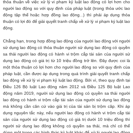
thỏa thuận về việc xử lý vi phạm kỷ luật lao động có lợi hơn cho
người lao động so với quy định của pháp luật (trong thỏa ước lao
động tập thể hoặc hợp đồng lao động...) thì phải áp dụng thỏa
thuận có lợi đó để giải quyết tranh chấp về xử lý vi phạm ký luật lao
động.
Chẳng hạn, trong hợp đồng lao động của người lao động với người
sử dụng lao động có thỏa thuận người sử dụng lao động có quyền
sa thải người lao động có hành vi trộm cắp tài sản của người sử
dụng lao động có giá trị từ 10 triệu đồng trở lên. Đây được coi là
một thỏa thuận có lợi hơn cho người lao động so với quy định cùa
pháp luật, cần được áp dụng trong quá trình giải quyết tranh chấp
lao động về xứ lý vi phạm kỷ luật lao động. Bởi vì, theo quy định tại
Điều 126 Bộ luật Lao động năm 2012 và Điều 125 Bộ luật Lao
động năm 2019, người sử dụng lao động có quyền sa thải người
lao động có hành vi trộm cắp tài sản cùa người sử dụng lao động
mà không cần căn cứ vào giá trị của tài sản bị trộm căp. Khi áp
dụng nguyên tắc này, nếu người lao động có hành vi trộm cắp tài
sản của người sử dụng lao động có giá trị dưới 10 triệu đồng thì
người sử dụng lao động không có quyền sa thải, mà chỉ có thể
dùng một trong các hình thức kỷ luật khác để xử lý người lao động