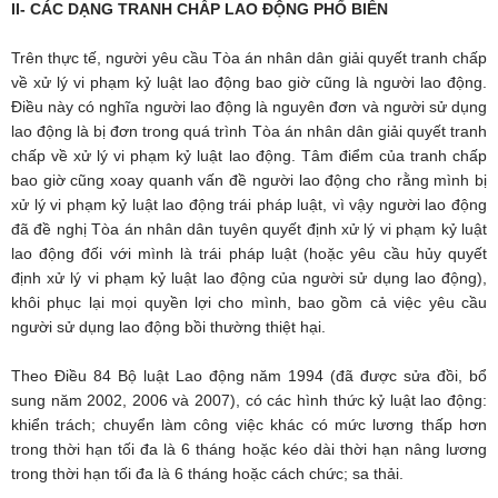
II- CÁC DẠNG TRANH CHẤP LAO ĐỘNG PHỔ BIẾN
Trên thực tế, người yêu cầu Tòa án nhân dân giải quyết tranh chấp
về xử lý vi phạm kỷ luật lao động bao giờ cũng là người lao động.
Điều này có nghĩa người lao động là nguyên đơn và người sử dụng
lao động là bị đơn trong quá trình Tòa án nhân dân giải quyết tranh
chấp về xử lý vi phạm kỷ luật lao động. Tâm điểm của tranh chấp
bao giờ cũng xoay quanh vấn đề người lao động cho rằng mình bị
xử lý vi phạm kỷ luật lao động trái pháp luật, vì vậy người lao động
đã đề nghị Tòa án nhân dân tuyên quyết định xử lý vi phạm kỷ luật
lao động đối với mình là trái pháp luật (hoặc yêu cầu hủy quyết
định xử lý vi phạm kỷ luật lao động của người sử dụng lao động),
khôi phục lại mọi quyền lợi cho mình, bao gồm cả việc yêu cầu
người sử dụng lao động bồi thường thiệt hại.
Theo Điều 84 Bộ luật Lao động năm 1994 (đã được sửa đồi, bổ
sung năm 2002, 2006 và 2007), có các hình thức kỷ luật lao động:
khiển trách; chuyển làm công việc khác có mức lương thấp hơn
trong thời hạn tối đa là 6 tháng hoặc kéo dài thời hạn nâng lương
trong thời hạn tối đa là 6 tháng hoặc cách chức; sa thải.