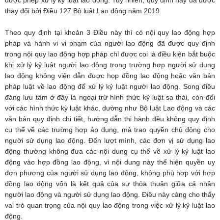
được phép xử lý kỷ luật lao động. Tuy nhiên, quy định này đã được
thay đổi bởi Điều 127 Bộ luật Lao động năm 2019.
Theo quy định tại khoản 3 Điều này thì có nội quy lao động hợp
pháp và hành vi vi phạm của người lao động đã được quy định
trong nội quy lao động hợp pháp chỉ được coi là điều kiện bắt buộc
khi xử lý kỷ luật người lao động trong trường hợp người sử dụng
lao động không viện dẫn được họp đồng lao động hoặc văn bản
pháp luật về lao động để xử lý kỷ luật người lao động. Song điều
đáng lưu tâm ở đây là ngoại trừ hình thức kỷ luật sa thải, còn đối
với các hình thức kỳ luật khác, dường như Bộ luật Lao động và các
văn bản quy định chi tiết, hướng dẫn thi hành đều không quy định
cụ thể về các trường hợp áp dụng, mà trao quyền chủ động cho
người sử dụng lao động. Đến lượt mình, các đơn vị sử dụng lao
động thường không đưa các nội dung cụ thể về xử lý kỷ luật lao
động vào hợp đồng lao động, vì nội dung này thể hiện quyền uy
đơn phương của người sử dụng lao động, không phù hợp với hợp
đồng lao động vốn là kết quả của sự thỏa thuận giữa cá nhân
người lao động và người sử dụng lao động. Điều này càng cho thấy
vai trò quan trọng của nội quy lao động trong việc xử lý kỷ luật lao
động.