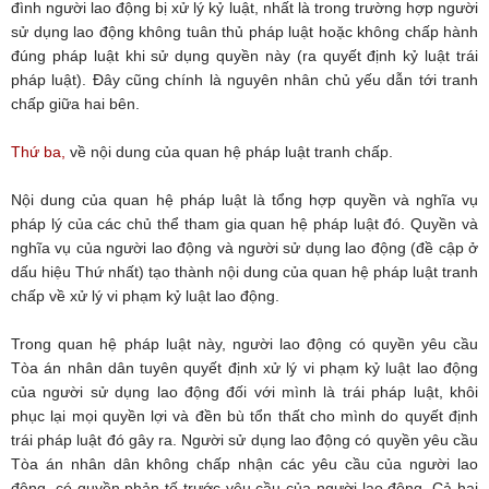
đình người lao động bị xử lý kỷ luật, nhất là trong trường hợp người
sử dụng lao động không tuân thủ pháp luật hoặc không chấp hành
đúng pháp luật khi sử dụng quyền này (ra quyết định kỷ luật trái
pháp luật). Đây cũng chính là nguyên nhân chủ yếu dẫn tới tranh
chấp giữa hai bên.
Thứ ba,
về nội dung của quan hệ pháp luật tranh chấp.
Nội dung của quan hệ pháp luật là tổng hợp quyền và nghĩa vụ
pháp lý của các chủ thể tham gia quan hệ pháp luật đó. Quyền và
nghĩa vụ của người lao động và người sử dụng lao động (đề cập ở
dấu hiệu Thứ nhất) tạo thành nội dung của quan hệ pháp luật tranh
chấp về xử lý vi phạm kỷ luật lao động.
Trong quan hệ pháp luật này, người lao động có quyền yêu cầu
Tòa án nhân dân tuyên quyết định xử lý vi phạm kỷ luật lao động
của người sử dụng lao động đối với mình là trái pháp luật, khôi
phục lại mọi quyền lợi và đền bù tổn thất cho mình do quyết định
trái pháp luật đó gây ra. Người sử dụng lao động có quyền yêu cầu
Tòa án nhân dân không chấp nhận các yêu cầu của người lao
động, có quyền phản tố trước yêu cầu của người lao động. Cả hai