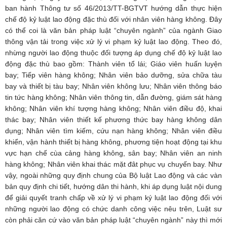
ban hành Thông tư số 46/2013/TT-BGTVT hướng dẫn thực hiện
chế độ kỷ luật lao động đặc thù đối với nhân viên hàng không. Đây
có thể coi là văn bản pháp luật “chuyên ngành” của ngành Giao
thông vận tải trong việc xử lý vi phạm kỷ luật lao động. Theo đó,
nhừng người lao động thuộc đối tượng áp dụng chế độ kỷ luật lao
động đặc thù bao gồm: Thành viên tổ lái; Giáo viên huấn luyện
bay; Tiếp viên hàng không; Nhân viên bảo dưỡng, sửa chữa tàu
bay và thiết bị tàu bay; Nhân viên không lưu; Nhân viên thông báo
tin tức hàng không; Nhân viên thông tin, dẫn đường, giám sát hàng
không; Nhân viên khí tượng hàng không; Nhân viên điều độ, khai
thác bay; Nhân viên thiết kế phương thức bay hàng không dân
dụng; Nhân viên tìm kiếm, cứu nạn hàng không; Nhân viên điều
khiển, vận hành thiết bị hàng không, phương tiện hoạt động tại khu
vực hạn chế cùa cảng hàng không, sân bay; Nhân viên an ninh
hàng không; Nhân viên khai thác mặt đât phục vụ chuyến bay. Như
vậy, ngoài những quy định chung của Bộ luật Lao động và các vàn
bản quy định chi tiết, hướng dân thi hành, khi áp dụng luật nội dung
để giải quyết tranh chấp về xử lý vi phạm ký luật lao động đối với
những người lao động có chức danh công việc nêu trên, Luật sư
còn phải căn cứ vào văn bản pháp luật “chuyên ngành” này thì mới