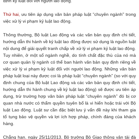
định kỷ luật đối với người lao động.
Thứ hai,
ưu tiên áp dụng văn bản pháp luật “chuyên ngành" trong
việc xử lý vi phạm kỷ luật lao động.
Thông thường, Bộ luật Lao động và các văn bản quy định chi tiết,
hướng dẫn thi hành về kỷ luật lao động được sử dụng là nguồn luật
nội dung để giải quyết tranh chấp về xử lý vi phạm kỷ luật lao động.
Tuy nhiên, ở một số ngành nghề, do tính chất đặc thù của nó mà
cơ quan quản lý ngành có thể ban hành văn bản quy định riêng về
việc xử lý vi phạm kỷ luật đối với người lao động. Những văn bản
pháp luật loại này được coi là pháp luật “chuyên ngành” (so với quy
định chung của Bộ luật Lao động và các văn bản quy định chi tiết,
hướng dẫn thi hành chung về kỷ luật lao động) sẽ được ưu tiên áp
dụng, trừ trường hợp văn bản pháp luật “chuyên ngành” đó bị cơ
quan nhà nước có thẩm quyền tuyên bố là vi hiến hoặc trái với Bộ
luật Lao động. Luật sư cần đặc biệt lưu ý vấn đề này khi tham gia
tố tụng bảo vệ quyền và lợi ích hợp pháp, chính đáng của khách
hàng.
Chẳng hạn, ngày 25/11/2013, Bộ trưởng Bộ Giao thông vận tải đà