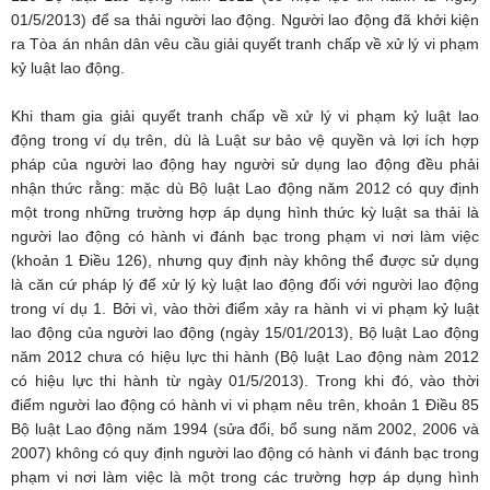
01/5/2013) để sa thải người lao động. Người lao động đã khởi kiện
ra Tòa án nhân dân vêu cầu giải quyết tranh chấp về xử lý vi phạm
kỷ luật lao động.
Khi tham gia giải quyết tranh chấp về xử lý vi phạm kỷ luật lao
động trong ví dụ trên, dù là Luật sư bảo vệ quyền và lợi ích hợp
pháp của người lao động hay người sử dụng lao động đều phải
nhận thức rằng: mặc dù Bộ luật Lao động năm 2012 có quy định
một trong những trường hợp áp dụng hình thức kỳ luật sa thải là
người lao động có hành vi đánh bạc trong phạm vi nơi làm việc
(khoản 1 Điều 126), nhưng quy định này không thể được sử dụng
là căn cứ pháp lý để xử lý kỳ luật lao động đối với người lao động
trong ví dụ 1. Bởi vì, vào thời điểm xảy ra hành vi vi phạm kỷ luật
lao động của người lao động (ngày 15/01/2013), Bộ luật Lao động
năm 2012 chưa có hiệu lực thi hành (Bộ luật Lao động nàm 2012
có hiệu lực thi hành từ ngày 01/5/2013). Trong khi đó, vào thời
điểm người lao động có hành vi vi phạm nêu trên, khoản 1 Điều 85
Bộ luật Lao động năm 1994 (sửa đổi, bổ sung năm 2002, 2006 và
2007) không có quy định người lao động có hành vi đánh bạc trong
phạm vi nơi làm việc là một trong các trường hợp áp dụng hình