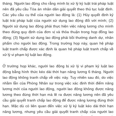
tháng. Người lao động cho rằng mình bị xử lý kỷ luật trái pháp luật
nên đã yêu cầu Tòa án nhân dân giải quyết theo thủ tục luật định.
Các yêu cầu cụ thể của người lao động là: (1) Hủy quyết định kỷ
luật trái pháp luật của người sử dụng lao động đối với mình; (2)
Người sử dụng lao động phải thực hiện việc nâng lương cho mình
theo đúng quy định của đơn vị và thỏa thuận trong họp đồng lao
động; (3) Người sử dụng lao động phải bồi thường danh dự, nhân
phẩm cho người lao động. Trong trường họp này, quan hệ pháp
luật tranh chấp được xác định là quan hệ pháp luật tranh chấp về
xử lý vi phạm kỷ luật lao động.
Ở trường họp khác, người lao động bị xử lý vi phạm kỷ luật lao
động bằng hình thức kéo dài thời hạn năng lương 6 tháng. Người
lao động không tranh chấp về việc này. Tuy nhiên sau đó, do việc
nhầm lẫn của Phòng Nhân sự trong việc xác định thời điểm nâng
lương mới của người lao động, người lao động không được nâng
lương theo đúng thời hạn mà lẽ ra được nâng lương nên đã yêu
cầu giải quyết tranh chấp lao động để được năng lương đúng thời
hạn. Mặc dù có liên quan đến việc xử lý kỷ luật kéo dài thời hạn
nâng lương, nhưng yêu cầu giải quyết tranh chấp của người lao