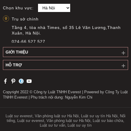
Chọn khu vực:
Trụ sở chính
Tầng 4, tòa nhà Times, số 35 Lê Văn Lương,Thanh
Xuân, Hà Nội.
024-66 527 527
info@everest.org.vn
GIỚI THIỆU
Văn phòng giao dịch Cầu Giấy
HỖ TRỢ
Tầng 14, Tòa nhà Việt Á, Số 9 Duy Tân, phường Cầu
Giấy, Hà Nội
0919 311 196
longnguyen@everest.org.vn
Copyright 2022 © Công ty Luật TNHH Everest | Powered by Công Ty Luật
TNHH Everest | Phụ trách nội dung: Nguyễn Kim Chi
Văn phòng giao dịch Long Biên
Tầng 1, số 2 Long Biên II, phường Bồ Đề, thành phố
Hà Nội
,
,
,
Luật sư everest
Văn phòng luật sư Hà Nội
Luật sư uy tín Hà Nội
Nổi
,
,
,
,
tiếng
Luật sư everest
Văn phòng luật sư Hà Nội
Luật sư bào chữa
0913 395 717
,
Luật sư tư vấn
Luật sư uy tín