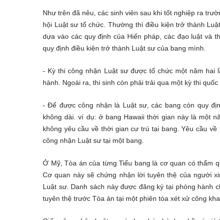
Như trên đã nêu, các sinh viên sau khi tốt nghiệp ra trư
hội Luật sư tổ chức. Thường thì điều kiện trở thành Lu
dựa vào các quy định của Hiến pháp, các đạo luật và 
quy định điều kiện trở thành Luật sư của bang mình.
- Kỳ thi công nhặn Luật sư được tổ chức một năm hai lần
hành. Ngoài ra, thi sinh còn phải trải qua một kỳ thi qu
- Để được công nhận là Luật sư, các bang còn quy địn
không dài. ví dụ: ở bang Hawaii thời gian này là một năm
không yêu cầu về thời gian cư trú tại bang. Yêu cầu về t
công nhận Luật sư tại một bang.
Ở Mỹ, Tòa án của từng Tiểu bang là cơ quan có thẩm 
Cơ quan này sẽ chứng nhận lời tuyên thệ của người x
Luật sư. Danh sách này được đăng ký tại phòng hành c
tuyên thệ trước Tòa án tại một phiên tòa xét xử công kha