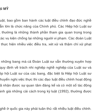
ẠI MỸ
 luật, bao gồm ban hành các luật điều chỉnh đạo đức nghề
hẫn lớn là chức năng của Chính phủ. Các Hiệp hội Luật sư
, thường là những thành phần tham gia quan trọng trong
 các vụ kiện chống lại những người vi phạm. Các đoàn Luật
thực hiện nhiều việc điều tra, xét xử và thậm chí xử phạt
 có những bang mà cả Đoàn Luật sư vẫn thường xuyên hợp
t quy định về trách nhi nghiệp nghề nghiệp của Luật sư và
iệp hội Luật sư của các bang, đặc biệt là Hiệp hội Luật sư
khuyến nghị việc thực thi các đạo luật điều chỉnh hoạt động
đã nhận được sự quan tâm đáng kể và có một số tác động
ánh giá những cải cách trong kỳ luật (1992), thường được
hề ở quốc gia này phải tuân thủ rất nhiều luật điều chỉnh.