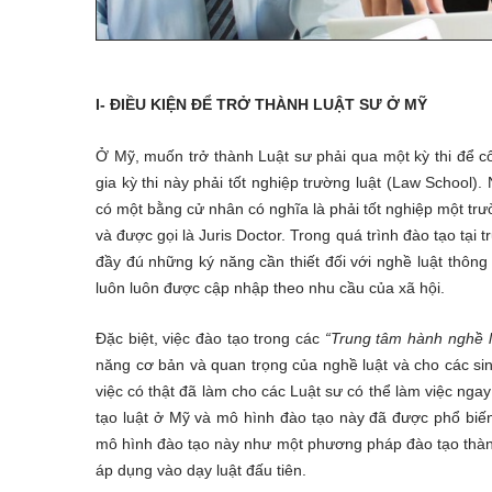
I- ĐIỀU KIỆN ĐỂ TRỞ THÀNH LUẬT SƯ Ở MỸ
Ở Mỹ, muốn trở thành Luật sư phải qua một kỳ thi để 
gia kỳ thi này phải tốt nghiệp trường luật (Law School
có một bằng cử nhân có nghĩa là phải tốt nghiệp một trư
và được gọi là Juris Doctor. Trong quá trình đào tạo tại
đầy đú những ký năng cần thiết đối với nghề luật thôn
luôn luôn được cập nhập theo nhu cầu của xã hội.
Đặc biệt, việc đào tạo trong các
“Trung tâm hành nghề lu
năng cơ bản và quan trọng của nghề luật và cho các si
việc có thật đã làm cho các Luật sư có thể làm việc nga
tạo luật ở Mỹ và mô hình đào tạo này đã được phổ biến 
mô hình đào tạo này như một phương pháp đào tạo thà
áp dụng vào dạy luật đấu tiên.