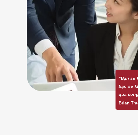
"Bạn sẽ h
bạn sẽ k
quá công
Brian Tra