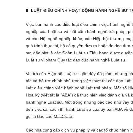
II- LUẬT ĐIỀU CHỈNH HOẠT ĐỘNG HÀNH NGHỀ SƯ T
Việc ban hành các điều luật điều chỉnh việc hành nghề
nghiệp của Luật sư và luật cấm hành nghề trái phép, p
và các Hội nghề nghiệp khác, các Hiệp hội thương mại
quá trình thực thi, hộ có quyền đưa ra hoặc đe dọa đưa
sư, đặc biệt là các Đoàn Luật sư Tiểu bang được quyền 
Luật sư vi phạm Quy tắc đạo đức hành nghề Luật sư.
Vai trò của Hiệp hội Luật sư gần đây đã giảm, nhưng
tác và hỗ trợ chính phủ trong việc thực thi các đạo luậ
luật điều chỉnh việc hành nghề luật trái phép. Một số H
Hoa Ký (viết tắt là “ABA") đã thực hiện việc đánh giá và 
hành nghề Luật sư. Một trong những báo cáo như vậy 
đến việc cải cách thi hành Luật sư của ủy ban ABA về đ
gọi là Báo cáo MacCrate.
Các nhà cung cấp dịch vụ pháp lý và các tổ chức hành ng