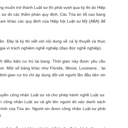
ờng muốn trở thành Luật sư thì phải vượt qua kỳ thi do Hiệp
ật sư do các thẩm phán quy định. Các Tòa án tối cao bang
tham khảo các quy định của Hiệp hội Luật sư Mỹ (ABA) để
. Đây là kỳ thi viết với nội dung về cả lý thuyết và thực
ốc gia vì trách nghiệm nghề nghiệp (đạo đức nghề nghiệp).
h điều kiện cư trú tại bang. Thời gian này được yêu cầu
. Một số bảng khác như Florida, Illinois, Louisiana... lại
hời gian cư trú chỉ áp dụng đối với người lần đầu tiên xin
quyền công nhận Luật sư và cho phép hành nghề Luật sư.
in công nhận Luật sư và ghi tên người dó vào danh sách
hính của Tòa án. Người xin được công nhận Luật sư phải
i.