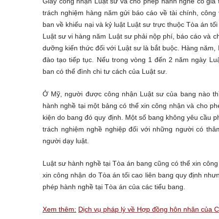
Giấy công nhận Luật sư và cho phép hành nghề có giá trị
trách nghiệm hàng năm gửi báo cáo về tài chính, công 
ban về khiếu nại và kỷ luật Luật sư trực thuộc Tòa án t
Luật sư vi hàng năm Luật sư phải nộp phí, báo cáo và ch
dưỡng kiến thức đối với Luật sư là bắt buộc. Hàng năm, 
đào tạo tiếp tục. Nếu trong vòng 1 đến 2 năm ngày Luậ
ban có thể đình chi tư cách của Luật sư.
Ở Mỹ, người được công nhận Luật sư của bang nào thì
hành nghề tại một bảng có thể xin công nhận và cho p
kiện do bang đó quy định. Một số bang không yêu cầu phả
trách nghiệm nghề nghiệp đối với những người có thâ
người dạy luật.
Luật sư hành nghề tại Tòa án bang cũng có thể xin công
xin công nhận do Tòa án tối cao liên bang quy định như
phép hành nghề tại Tòa án của các tiểu bang.
Xem thêm:
Dịch vụ pháp lý về Hợp đồng hôn nhân của