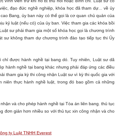
 vĩnh viễn trừ khi nó bị thu hồi hoặc đình chỉ. Luật sư có
việc, đạo đức nghề nghiệp, khóa học đã tham dự... về ủy
ối cao Bang, ủy ban này có thể gọi là cơ quan chủ quản của
ịu kỷ luật (nếu có) của ủy ban. Việc tham gia các khóa bồi
Luật sư phải tham gia một số khóa học gọi là chương trình
t sư không tham dự chương trình đào tạo tiếp tục thi Ủy
 chỉ được hành nghề tại bang dó. Tuy nhiên, Luật sư dã
hép hành nghề tại bang khác nhưng phải đáp ứng các điều
i tham gia kỳ thi công nhận Luật sư vì kỳ thi quốc gia với
m niên thực hành nghề luật, trong đó bao gồm cả những
 nhận và cho phép hành nghề tại Tòa án liên bang. thủ tục
ng đơn giản hơn nhiều so với thủ tục xin công nhận và cho
 Công ty Luật TNHH Everest