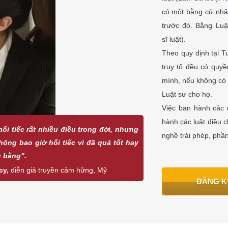
có một bằng cử nhân
trước đó. Bằng Luật
sĩ luật).
Theo quy định tại T
truy tố đều có quyề
mình, nếu không có 
Luật sư cho họ.
Việc ban hành các 
hành các luật điều 
ối tiếc rất nhiều điều trong đời, nhưng
nghề trái phép, phầ
hông bao giờ hối tiếc vì đã quá tốt hay
 bằng".
cy,
diễn giả truyền cảm hững, Mỹ
ĐĂNG K