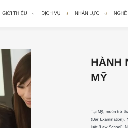
GIỚI THIỆU
DỊCH VỤ
NHÂN LỰC
NGHỀ
HÀNH 
MỸ
Tại Mỹ, muốn trở th
(Bar Examination). 
luật (Law School). 