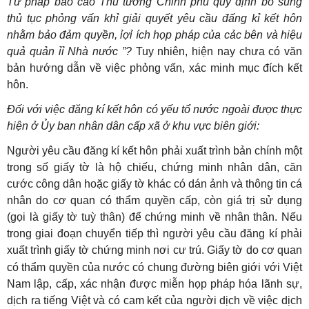
Tư phảp báo cảo Thủ tướng Chỉnh phủ quy định bổ sung
thủ tục phỏng vấn khỉ giải quyết yêu cầu đấng kỉ kết hôn
nhằm bảo đảm quyền, ỉợỉ ích họp pháp của cảc bên và hiệu
quả quản ỉỉ Nhà nước ”?
Tuy nhiên, hiện nay chưa có văn
bản hướng dẫn về việc phỏng vấn, xác minh mục đích kết
hôn.
Đối với việc đăng kí kết hôn có yếu tổ nước ngoài được thực
hiện ở Ủy ban nhân dân cấp xã ở khu vực biên giới:
Người yêu cầu đăng kí kết hôn phải xuất trình bản chính một
trong số giấy tờ là hộ chiếu, chứng minh nhân dân, căn
cước công dân hoặc giấy tờ khác có dán ảnh và thông tin cá
nhân do cơ quan có thẩm quyền cấp, còn giá trị sử dụng
(gọi là giấy tờ tuỳ thân) để chứng minh về nhân thân. Nếu
trong giai đoạn chuyển tiếp thì người yêu cầu đăng kí phải
xuất trình giấy tờ chứng minh nơi cư trú.
Giấy tờ do cơ quan
có thẩm quyền của nước có chung đường biên giới với Việt
Nam lập, cấp, xác nhận được miễn họp pháp hóa lãnh sự,
dịch ra tiếng Việt và có cam kết của người dịch về việc dịch