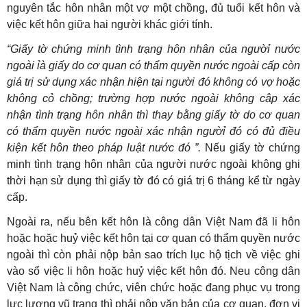
nguyên tắc hôn nhân một vợ một chồng, đủ tuổi kết hôn và
việc kết hôn giữa hai người khác giới tính.
“Giấy tờ chứng minh tình trạng hôn nhân của ngườỉ nước
ngoài ỉà giấy do cơ quan có thẩm quyền nước ngoài cấp còn
giá trị sử dụng xác nhận hiện tại người đó không có vợ hoặc
không cỏ chồng; trường hợp nước ngoài không câp xác
nhận tình trạng hôn nhân thì thay bằng giấy tờ do cơ quan
có thẩm quyền nước ngoài xác nhận ngườỉ đó có đủ điều
kiện kết hôn theo pháp luật nước đó ”.
Nếu giấy tờ chứng
minh tình trạng hôn nhân của người nước ngoài không ghi
thời hạn sử dụng thì giấy tờ đó có giá trị 6 tháng kể từ ngày
cấp.
Ngoài ra, nếu bên kết hôn là công dân Việt Nam đã li hôn
hoặc hoặc huỷ việc kết hôn tại cơ quan có thẩm quyền nước
ngoài thì còn phải nộp bản sao trích lục hộ tịch về việc ghi
vào sổ việc li hôn hoặc huỷ việc kết hôn đó. Neu công dân
Việt Nam là công chức, viên chức hoặc đang phục vụ trong
lực lượng vũ trang thì phải nộp văn bản của cơ quan, đơn vị