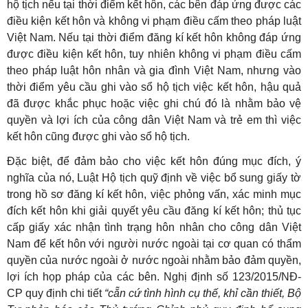
hộ tịch nếu tại thời điểm kết hôn, các bên đáp ứng được các
điều kiện kết hôn và không vi phạm điều cấm theo pháp luật
Việt Nam. Nếu tại thời điểm đăng kí kết hôn không đáp ứng
được điều kiện kết hôn, tuy nhiên không vi phạm điều cấm
theo pháp luật hôn nhân và gia đình Việt Nam, nhưng vào
thời điểm yêu cầu ghi vào sổ hộ tịch việc kết hôn, hậu quả
đã được khắc phục hoặc việc ghi chú đó là nhằm bảo vệ
quyền và lợi ích của công dân Việt Nam và trẻ em thì việc
kết hôn cũng được ghi vào sổ hộ tịch.
Đặc biệt, để đảm bảo cho việc kết hôn đúng mục đích, ý
nghĩa của nó, Luật Hộ tịch quỹ định về việc bổ sung giấy tờ
trong hồ sơ đăng kí kết hôn, việc phỏng vấn, xác minh mục
đích kết hôn khi giải quyết yêu cầu đăng kí kết hôn; thủ tục
cấp giấy xác nhận tình trạng hôn nhân cho công dân Việt
Nam để kết hôn với người nước ngoài tại cơ quan có thẩm
quyền của nước ngoài ở nước ngoài nhằm bảo đảm quyền,
lợi ích họp pháp của các bên. Nghị định số 123/2015/NĐ-
CP quy định chi tiết
“cẵn cứ tình hình cụ thế, khỉ cần thiết, Bộ