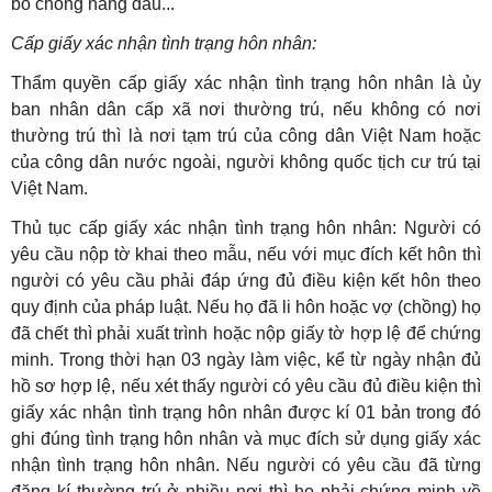
bố chồng nàng dâu...
Cấp giấy xác nhận tình trạng hôn nhân:
Thẩm quyền cấp giấy xác nhận tình trạng hôn nhân là ủy
ban nhân dân cấp xã nơi thường trú, nếu không có nơi
thường trú thì là nơi tạm trú của công dân Việt Nam hoặc
của công dân nước ngoài, người không quốc tịch cư trú tại
Việt Nam.
Thủ tục cấp giấy xác nhận tình trạng hôn nhân: Người có
yêu cầu nộp tờ khai theo mẫu, nếu với mục đích kết hôn thì
người có yêu cầu phải đáp ứng đủ điều kiện kết hôn theo
quy định của pháp luật. Nếu họ đã li hôn hoặc vợ (chồng) họ
đã chết thì phải xuất trình hoặc nộp giấy tờ hợp lệ để chứng
minh. Trong thời hạn 03 ngày làm việc, kể từ ngày nhận đủ
hồ sơ hợp lệ, nếu xét thấy người có yêu cầu đủ điều kiện thì
giấy xác nhận tình trạng hôn nhân được kí 01 bản trong đó
ghi đúng tình trạng hôn nhân và mục đích sử dụng giấy xác
nhận tình trạng hôn nhân. Nếu người có yêu cầu đã từng
đăng kí thường trú ở nhiều nơi thì họ phải chứng minh về