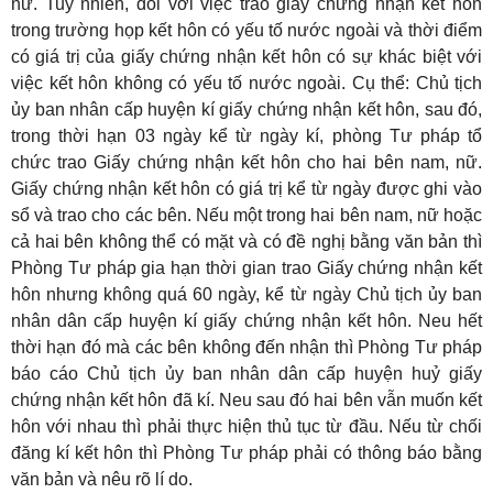
nữ. Tuy nhiên, đối với việc trao giấy chứng nhận kết hôn
trong trường họp kết hôn có yếu tố nước ngoài và thời điểm
có giá trị của giấy chứng nhận kết hôn có sự khác biệt với
việc kết hôn không có yếu tố nước ngoài. Cụ thể: Chủ tịch
ủy ban nhân cấp huyện kí giấy chứng nhận kết hôn, sau đó,
trong thời hạn 03 ngày kể từ ngày kí, phòng Tư pháp tổ
chức trao Giấy chứng nhận kết hôn cho hai bên nam, nữ.
Giấy chứng nhận kết hôn có giá trị kể từ ngày được ghi vào
sổ và trao cho các bên. Nếu một trong hai bên nam, nữ hoặc
cả hai bên không thể có mặt và có đề nghị bằng văn bản thì
Phòng Tư pháp gia hạn thời gian trao Giấy chứng nhận kết
hôn nhưng không quá 60 ngày, kể từ ngày Chủ tịch ủy ban
nhân dân cấp huyện kí giấy chứng nhận kết hôn. Neu hết
thời hạn đó mà các bên không đến nhận thì Phòng Tư pháp
báo cáo Chủ tịch ủy ban nhân dân cấp huyện huỷ giấy
chứng nhận kết hôn đã kí. Neu sau đó hai bên vẫn muốn kết
hôn với nhau thì phải thực hiện thủ tục từ đầu. Nếu từ chối
đăng kí kết hôn thì Phòng Tư pháp phải có thông báo bằng
văn bản và nêu rõ lí do.