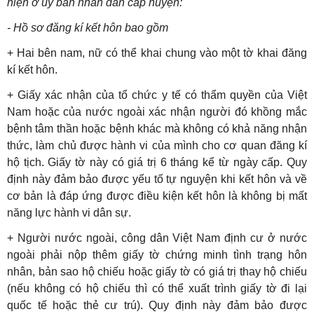
hiện ở uỷ ban nhân dân cấp huyện:
- Hồ sơ đăng kí kết hôn bao gồm
+ Hai bên nam, nữ có thể khai chung vào một tờ khai đăng
kí kết hôn.
+ Giấy xác nhận của tổ chức y tế có thẩm quyền của Việt
Nam hoặc của nước ngoài xác nhận người đó khồng mắc
bệnh tâm thần hoặc bệnh khác mà không có khả năng nhận
thức, làm chủ được hành vi của mình cho cơ quan đăng kí
hộ tịch. Giấy tờ này có giá trị 6 tháng kể từ ngày cấp. Quy
định này đảm bảo được yếu tố tự
nguyện khi kết hôn và về
cơ bản là đáp ứng được điều kiện kết hôn là không bị mất
năng lực hành vi dân sự.
+ Người nước ngoài, công dân Việt Nam định cư ở nước
ngoài phải nộp thêm giấy tờ chứng minh tình trạng hôn
nhân, bản sao hộ chiếu hoặc giấy tờ có giá trị thay hộ chiếu
(nếu không có hộ chiếu thì có thể xuất trình giấy tờ đi lại
quốc tế hoặc thẻ cư trú). Quy định này đảm bảo được