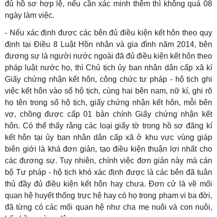
đủ hồ sơ hợp lệ, nếu cần xác minh thêm thì không quá 08
ngày làm việc.
- Nếu xác định được các bên đủ điều kiện kết hôn theo quy
định tại Điều 8 Luật Hồn nhân và gia đình năm 2014, bên
đương sự là người nước ngoài đã đủ điều kiện kết hôn theo
pháp luật nước họ, thì Chủ tịch ủy ban nhân dân cấp xã kí
Giấy chứng nhận kết hôn, công chức tư pháp - hộ tịch ghi
việc kết hôn vào sổ hộ tịch, cùng hai bên nam, nữ kí, ghi rõ
họ tên trong sổ hộ tịch, giấy chứng nhận kết hôn, mỗi bên
vợ, chồng được cấp 01 bản chính Giấy chứng nhận kết
hôn. Có thể thấy rằng các loại giấy tờ trong hồ sơ đăng kí
kết hôn tại ủy ban nhân dân cấp xã ở khu vực vùng giáp
biên giới là khá đơn giản, tạo điều kiện thuận lợi nhất cho
các đương sự. Tuy nhiên, chính việc đơn giản này mà cán
bộ Tư pháp - hộ tịch khó xác định được là các bên đã tuân
thủ đầy đủ điều kiện kết hôn hay chưa. Đơn cử là về mối
quan hệ huyết thống trực hệ hay có họ trong phạm vi ba đời,
đã từng có các mối quan hệ như cha mẹ nuôi và con nuôi,