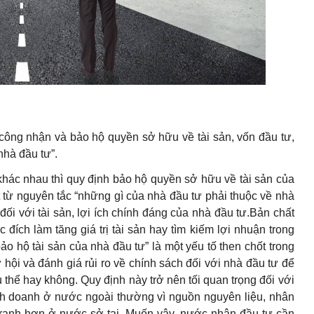
công nhận và bảo hộ quyền sở hữu về tài sản, vốn đầu tư,
nhà đầu tư”.
hác nhau thì quy định bảo hộ quyền sở hữu về tài sản của
át từ nguyên tắc “những gì của nhà đầu tư phải thuộc về nhà
đối với tài sản, lợi ích chính đáng của nhà đầu tư.Bản chất
đích làm tăng giá trị tài sản hay tìm kiếm lợi nhuận trong
ảo hộ tài sản của nhà đầu tư” là một yếu tố then chốt trong
ơ hội và đánh giá rủi ro về chính sách đối với nhà đầu tư để
 thể hay không. Quy định này trở nên tối quan trọng đối với
nh doanh ở nước ngoài thường vì nguồn nguyên liệu, nhân
ạnh tranh hơn ở nước sở tại. Muốn vậy, nước nhận đầu tư cần