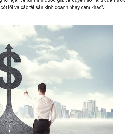
g lo ngại về an ninh quốc gia về quyền sở hữu của nước
cốt lõi và các tài sản kinh doanh nhạy cảm khác”.