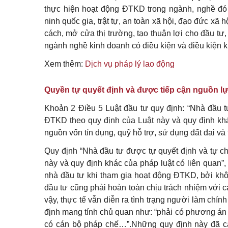
thực hiện hoạt động ĐTKD trong ngành, nghề đó p
ninh quốc gia, trật tự, an toàn xã hội, đạo đức xã hội
cách, mở cửa thị trường, tạo thuận lợi cho đầu tư,
ngành nghề kinh doanh có điều kiện và điều kiện 
Xem thêm:
Dịch vụ pháp lý lao động
Quyền tự quyết định và được tiếp cận nguồn l
Khoản 2 Điều 5 Luật đầu tư quy định: “Nhà đầu t
ĐTKD theo quy định của Luật này và quy định khá
nguồn vốn tín dụng, quỹ hỗ trợ, sử dụng đất đai và
Quy định “Nhà đầu tư được tự quyết định và tự c
này và quy định khác của pháp luật có liên quan”, 
nhà đầu tư khi tham gia hoạt động ĐTKD, bởi không
đầu tư cũng phải hoàn toàn chịu trách nhiệm với cá
vậy, thực tế vẫn diễn ra tình trạng người làm chín
định mang tính chủ quan như: “phải có phương án k
có cán bộ pháp chế…”.Những quy định này đã can 