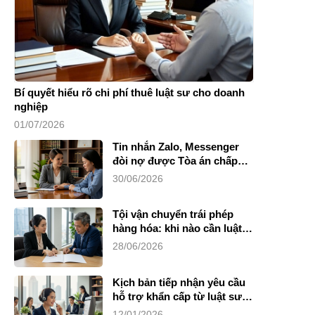
Bí quyết hiểu rõ chi phí thuê luật sư cho doanh
nghiệp
01/07/2026
Tin nhắn Zalo, Messenger
đòi nợ được Tòa án chấp
nhận không?
30/06/2026
Tội vận chuyển trái phép
hàng hóa: khi nào cần luật
sư?
28/06/2026
Kịch bản tiếp nhận yêu cầu
hỗ trợ khẩn cấp từ luật sư
riêng
12/01/2026