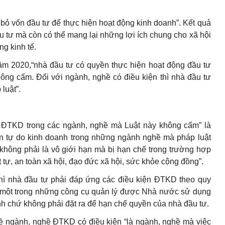
ư bỏ vốn đầu tư để thực hiện hoạt động kinh doanh”. Kết quả
đầu tư mà còn có thể mang lại những lợi ích chung cho xã hội
ng kinh tế.
ăm 2020,“nhà đầu tư có quyền thực hiện hoạt động đầu tư
ông cấm. Đối với ngành, nghề có điều kiện thì nhà đầu tư
luật”.
g ĐTKD trong các ngành, nghề mà Luật này không cấm” là
̀n tự do kinh doanh trong những ngành nghề mà pháp luật
hông phải là vô giới hạn mà bị hạn chế trong trường hợp
t tự, an toàn xã hội, đạo đức xã hội, sức khỏe cộng đồng”.
thì nhà đầu tư phải đáp ứng các điều kiện ĐTKD theo quy
à một trong những công cụ quản lý được Nhà nước sử dụng
doanh chứ không phải đặt ra để hạn chế quyền của nhà đầu tư.
ề ngành, nghề ĐTKD có điều kiện “là ngành, nghề mà việc