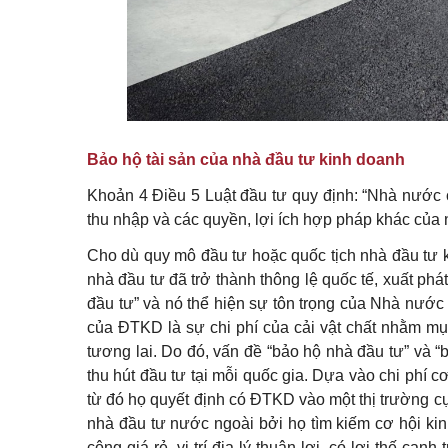
Bảo hộ tài sản của nhà đầu tư kinh doanh
Khoản 4 Điều 5 Luật đầu tư quy định: “Nhà nước 
thu nhập và các quyền, lợi ích hợp pháp khác của 
Cho dù quy mô đầu tư hoặc quốc tịch nhà đầu tư k
nhà đầu tư đã trở thành thông lệ quốc tế, xuất ph
đầu tư” và nó thể hiện sự tôn trọng của Nhà nước 
của ĐTKD là sự chi phí của cải vật chất nhằm mục 
tương lai. Do đó, vấn đề “bảo hộ nhà đầu tư” và “b
thu hút đầu tư tại mỗi quốc gia. Dựa vào chi phí c
từ đó họ quyết định có ĐTKD vào một thị trường cụ
nhà đầu tư nước ngoài bởi họ tìm kiếm cơ hội ki
công giá rẻ, vị trí địa lý thuận lợi, có lợi thế c