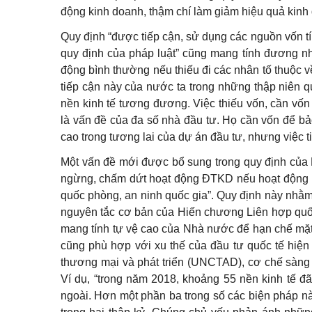
động kinh doanh, thậm chí làm giảm hiệu quả kinh
Quy định “được tiếp cận, sử dụng các nguồn vốn tí
quy định của pháp luật” cũng mang tính đương nh
động bình thường nếu thiếu đi các nhân tố thuộc v
tiếp cận này của nước ta trong những thập niên q
nền kinh tế tương đương. Việc thiếu vốn, cần vốn
là vấn đề của đa số nhà đầu tư. Họ cần vốn để bả
cao trong tương lai của dự án đầu tư, nhưng việc t
Một vấn đề mới được bổ sung trong quy định của L
ngừng, chấm dứt hoạt động ĐTKD nếu hoạt động 
quốc phòng, an ninh quốc gia”. Quy định này nhằm 
nguyên tắc cơ bản của Hiến chương Liên hợp quốc 
mang tính tự vệ cao của Nhà nước để hạn chế mặt
cũng phù hợp với xu thế của đầu tư quốc tế hiện
thương mại và phát triển (UNCTAD), cơ chế sàng l
Ví dụ, “trong năm 2018, khoảng 55 nền kinh tế đ
ngoài. Hơn một phần ba trong số các biện pháp nà