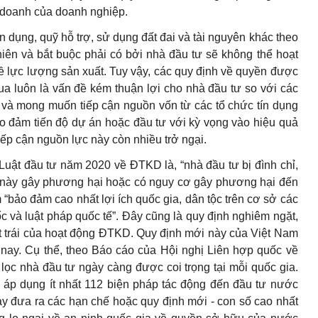
 doanh của doanh nghiệp.
n dụng, quỹ hỗ trợ, sử dụng đất đai và tài nguyên khác theo
iên và bắt buộc phải có bởi nhà đầu tư sẽ không thể hoạt
ề lực lượng sản xuất. Tuy vậy, các quy định về quyền được
ua luôn là vấn đề kém thuận lợi cho nhà đầu tư so với các
 và mong muốn tiếp cận nguồn vốn từ các tổ chức tín dụng
o đảm tiến độ dự án hoặc đầu tư với kỳ vọng vào hiệu quả
iếp cận nguồn lực này còn nhiều trở ngại.
uật đầu tư năm 2020 về ĐTKD là, “nhà đầu tư bị đình chỉ,
này gây phương hại hoặc có nguy cơ gây phương hại đến
“bảo đảm cao nhất lợi ích quốc gia, dân tộc trên cơ sở các
và luật pháp quốc tế”. Đây cũng là quy định nghiêm ngặt,
 trái của hoạt động ĐTKD. Quy định mới này của Việt Nam
 nay. Cụ thể, theo Báo cáo của Hội nghị Liên hợp quốc về
ọc nhà đầu tư ngày càng được coi trọng tại mỗi quốc gia.
ã áp dụng ít nhất 112 biện pháp tác động đến đầu tư nước
y đưa ra các hạn chế hoặc quy định mới - con số cao nhất