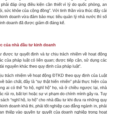
hải đáp ứng điều kiện cần thiết vì lý do quốc phòng, an
, sức khỏe của cộng đồng”. Với tinh thần vừa thúc đẩy cải
 kinh doanh vừa đảm bảo mục tiêu quản lý nhà nước thì số
kinh doanh đã được giảm đi đáng kể.
ực của nhà đầu tư kinh doanh
ư được tự quyết định và tự chịu trách nhiệm về hoạt động
c của pháp luật có liên quan; được tiếp cận, sử dụng các
 tài nguyên khác theo quy định của pháp luật”.
hịu trách nhiệm về hoạt động ĐTKD theo quy định của Luật
về bản chất, đây là “sự thật hiển nhiên” phải thực hiện của
 ai có thể “lo hộ, nghĩ hộ” họ, và ở chiều ngược lại, nhà
c rủi ro, bất lợi hoặc sự vi phạm do chính mình gây ra. Tuy
h sách “nghĩ hộ, lo hộ” cho nhà đầu tư khi đưa ra những quy
inh doanh khả thi, phải tốt nghiệp cao đẳng ngành in, phải
thiệp vào quyền tự quyết của doanh nghiệp trong hoạt