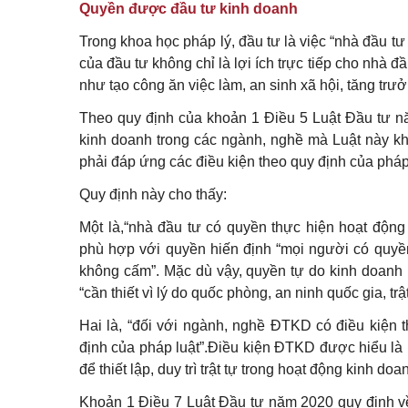
Quyền được đầu tư kinh doanh
Trong khoa học pháp lý, đầu tư là việc “nhà đầu t
của đầu tư không chỉ là lợi ích trực tiếp cho nhà 
như tạo công ăn việc làm, an sinh xã hội, tăng trưở
Theo quy định của khoản 1 Điều 5 Luật Đầu tư n
kinh doanh trong các ngành, nghề mà Luật này kh
phải đáp ứng các điều kiện theo quy định của pháp 
Quy định này cho thấy:
Một là,“nhà đầu tư có quyền thực hiện hoạt độn
phù hợp với quyền hiến định “mọi người có quyê
không cấm”. Mặc dù vậy, quyền tự do kinh doanh k
“cần thiết vì lý do quốc phòng, an ninh quốc gia, trậ
Hai là, “đối với ngành, nghề ĐTKD có điều kiện 
định của pháp luật”.Điều kiện ĐTKD được hiểu l
để thiết lập, duy trì trật tự trong hoạt động kinh 
Khoản 1 Điều 7 Luật Đầu tư năm 2020 quy định v