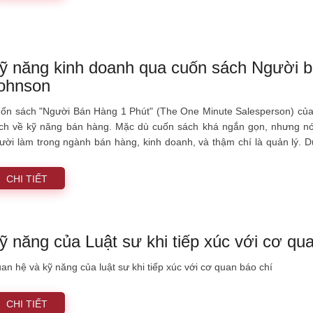
ỹ năng kinh doanh qua cuốn sách Người b
ohnson
ốn sách "Người Bán Hàng 1 Phút" (The One Minute Salesperson) của S
ch về kỹ năng bán hàng. Mặc dù cuốn sách khá ngắn gọn, nhưng nó 
ười làm trong ngành bán hàng, kinh doanh, và thậm chí là quản lý. D
ệp cốt lõi và những yếu tố thực tiễn mà cuốn sách mang lại.
CHI TIẾT
ỹ năng của Luật sư khi tiếp xúc với cơ qu
an hệ và kỹ năng của luật sư khi tiếp xúc với cơ quan báo chí
CHI TIẾT