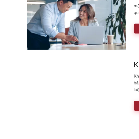
mặ
qu
K
Kh
bả
lu