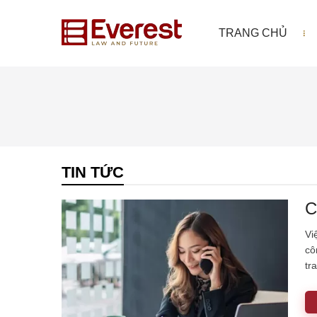
TRANG CHỦ
TIN TỨC
C
Vi
cô
tr
ph