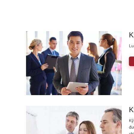
K
Lu
K
Kỹ
đư
ch