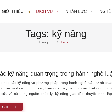
GIỚI THIỆU
DỊCH VỤ
NHÂN LỰC
NGHỀ
Tags: kỹ năng
Trang chủ
Tags
ác kỹ năng quan trọng trong hành nghề lu
ệc học các kỹ năng và phương pháp trong hành nghề luật sư rất qu
ng việc một cách chính xác, hiệu quả. Bảy bài học cần thiết gồm: phư
a cứu và sử dụng nguồn pháp lý, kỹ năng giao tiếp, thuyết trình, lậ
ương pháp suy luận luật học là nền tảng cho tư duy pháp lý và phát tri
CHI TIẾT