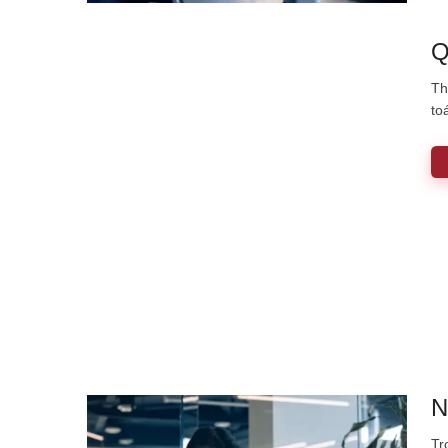
Q
Th
to
N
Tr