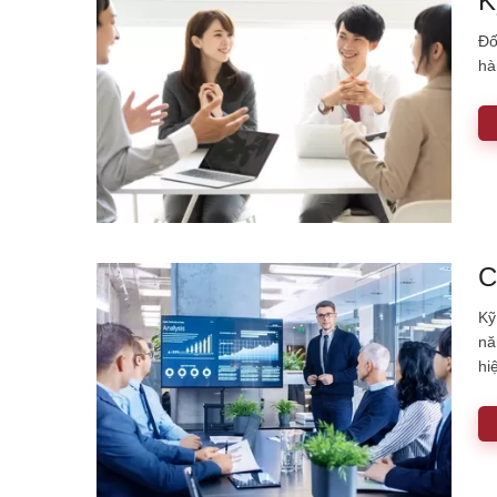
K
Đố
hà
C
Kỹ
nă
hi