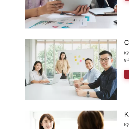
C
Kỹ
gi
K
Kỹ