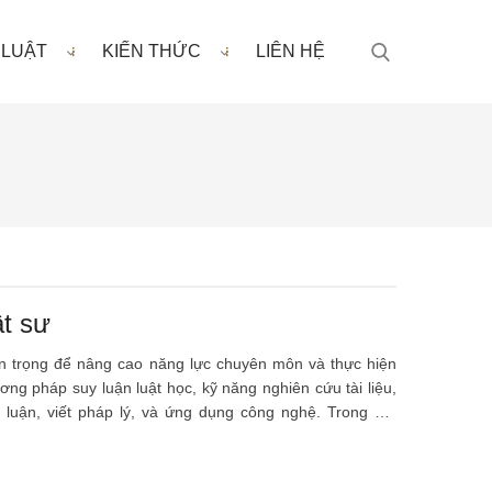
 LUẬT
KIẾN THỨC
LIÊN HỆ
ật sư
an trọng để nâng cao năng lực chuyên môn và thực hiện
ơng pháp suy luận luật học, kỹ năng nghiên cứu tài liệu,
p luận, viết pháp lý, và ứng dụng công nghệ. Trong đó,
ển các kỹ năng khác.