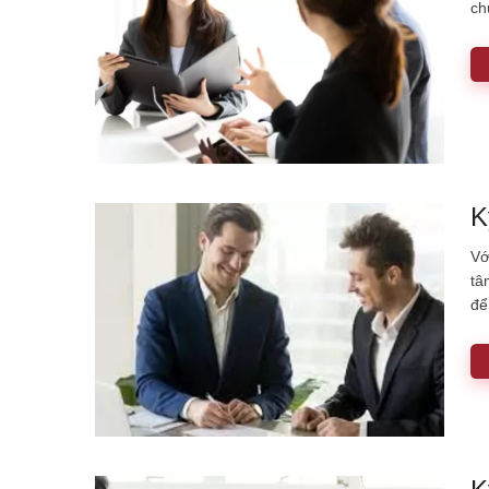
ch
K
Vớ
tâ
để