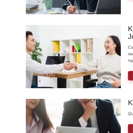
K
J
Cu
sá
ng
đi
K
Qu