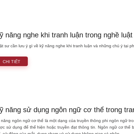
ỹ năng nghe khi tranh luận trong nghề luật
ật sư cần lưu ý gì về kỹ năng nghe khi tranh luận và những chú ý tại ph
CHI TIẾT
ỹ năng sử dụng ngôn ngữ cơ thể trong tra
 năng ngôn ngữ cơ thể là một dạng của truyền thông phi ngôn ngữ tro
ợc sử dụng để thể hiện hoặc truyền đạt thông tin. Ngôn ngữ cơ thể b
ỉ, cử động của mắt, dụng chạm và sử dụng không gian cá nhân.