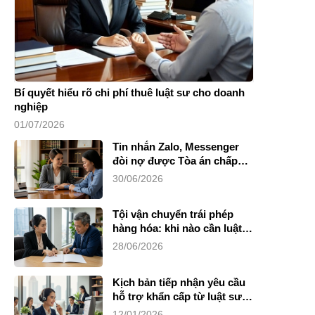
Bí quyết hiểu rõ chi phí thuê luật sư cho doanh
nghiệp
01/07/2026
Tin nhắn Zalo, Messenger
đòi nợ được Tòa án chấp
nhận không?
30/06/2026
Tội vận chuyển trái phép
hàng hóa: khi nào cần luật
sư?
28/06/2026
Kịch bản tiếp nhận yêu cầu
hỗ trợ khẩn cấp từ luật sư
riêng
12/01/2026