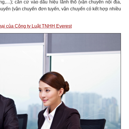
,…); căn cứ vào dấu hiệu lãnh thổ (vận chuyển nội địa,
chuyển (vận chuyển đơn tuyến, vận chuyển có kết hợp nhiều
 mại của Công ty Luật TNHH Everest