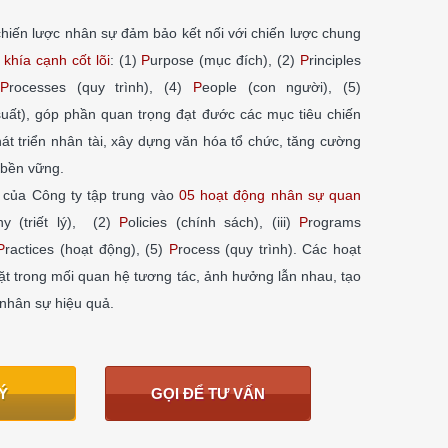
 chiến lược nhân sự đảm bảo kết nối với chiến lược chung
khía cạnh cốt lõi
: (1)
P
urpose (mục đích), (2)
P
rinciples
P
rocesses (quy trình), (4)
P
eople (con người), (5)
suất), góp phần quan trọng đạt đước các mục tiêu chiến
hát triển nhân tài, xây dựng văn hóa tổ chức, tăng cường
n bền vững.
 của Công ty tập trung vào
05 hoạt động nhân sự quan
hy (triết lý), (2)
P
olicies (chính sách), (iii)
P
rograms
P
ractices (hoạt động), (5)
P
rocess (quy trình). Các hoạt
ặt trong mối quan hệ tương tác, ảnh hưởng lẫn nhau, tạo
 nhân sự hiệu quả.
Ý
GỌI ĐỂ TƯ VẤN