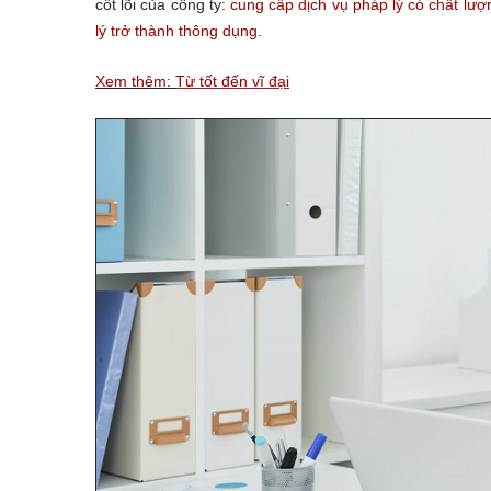
cốt lõi của công ty:
cung cấp dịch vụ pháp lý có chất lượ
lý trở thành thông dụng
.
Xem thêm:
Từ tốt đến vĩ đại