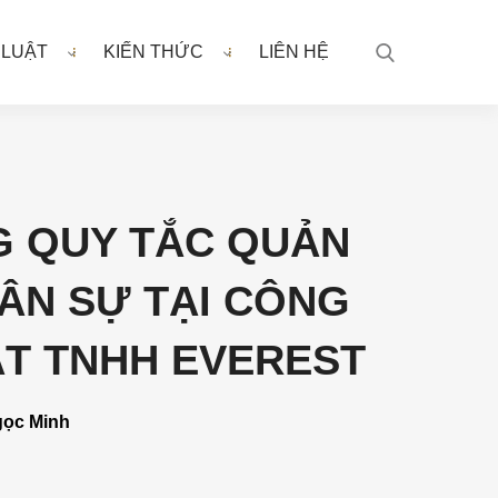
 LUẬT
KIẾN THỨC
LIÊN HỆ
 QUY TẮC QUẢN
HÂN SỰ TẠI CÔNG
ẬT TNHH EVEREST
gọc Minh