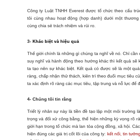
Công ty Luật TNHH Everest được tổ chức theo cấu tr
tôi cùng nhau hoạt động (hợp danh) dưới một thương h
cùng chia sẻ trách nhiệm và rủi ro.
3-
Khác biệt và hiệu quả
Thế giới chính là những gì chúng ta nghĩ về nó. Chỉ cần
suy nghĩ và hành động theo hướng khác thì kết quả sẽ k
ta tạo nên sự khác biệt. Kết quả có được sẽ là một quá
ràng, chấp nhận thử thách, kiên trì theo đuổi mục tiêu 
ta xác định rõ ràng các mục tiêu, tập trung và nỗ lực để
4- Chúng tôi tin rằng
Triết lý nhân sự này là tiền đề tạo lập một môi trường
trọng và đối xử công bằng, thể hiện những kỳ vọng rõ r
giới hạn trong tổ chức mà lan tỏa cộng đồng, xã hội. Các
hiện đúng các giá trị cốt lõi của công ty:
kết nối, tin tưởn