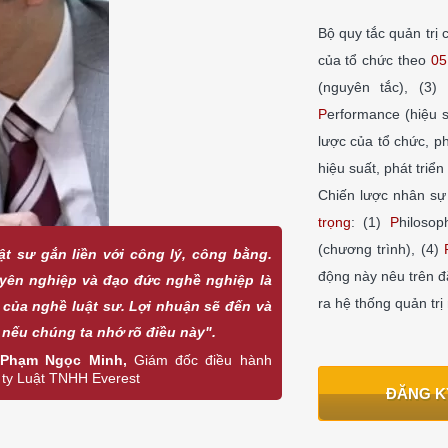
Bộ quy tắc quản trị
của tổ chức theo
05 
(nguyên tắc), (3)
P
erformance (hiệu 
lược của tổ chức, p
hiệu suất, phát triể
Chiến lược nhân sự
trọng
: (1)
P
hilosop
(chương trình), (4)
ật sư gắn liền với công lý, công bằng.
động này nêu trên đ
yên nghiệp và đạo đức nghề nghiệp là
ra hệ thống quản trị
 của nghề luật sư. Lợi nhuận sẽ đến và
 nếu chúng ta nhớ rõ điều này".
 Phạm Ngọc Minh,
Giám đốc điều hành
ty Luật TNHH Everest
ĐĂNG K