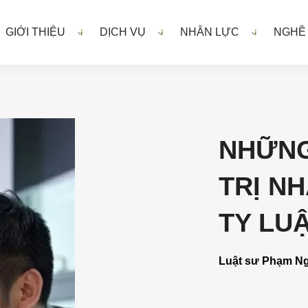
GIỚI THIỆU
DỊCH VỤ
NHÂN LỰC
NGHỀ
NHỮNG
TRỊ N
TY LU
Luật sư Phạm N