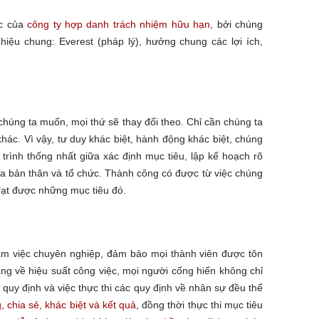
úc của
công ty hợp danh trách nhiệm hữu hạn
, bởi chúng
iệu chung: Everest (pháp lý), hưởng chung các lợi ích,
 chúng ta muốn, mọi thứ sẽ thay đổi theo. Chỉ cần chúng ta
hác. Vì vậy, tư duy khác biệt, hành động khác biệt, chúng
 trình thống nhất giữa xác định mục tiêu, lập kế hoạch rõ
của bản thân và tổ chức. Thành công có được từ việc chúng
 đạt được những mục tiêu đó.
 làm việc chuyên nghiệp, đảm bảo mọi thành viên được tôn
àng về hiệu suất công việc, mọi người cống hiến không chỉ
 quy định và việc thực thi các quy định về nhân sự đều thể
g, chia sẻ, khác biệt và kết quả
, đồng thời thực thi mục tiêu