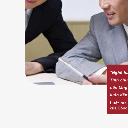
"Nghề lu
Tính chu
nền tảng
luôn đến
Luật sư
của Công 